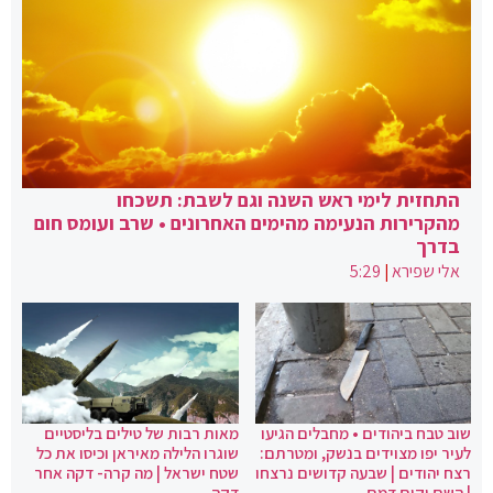
התחזית לימי ראש השנה וגם לשבת: תשכחו
מהקרירות הנעימה מהימים האחרונים • שרב ועומס חום
בדרך
אלי שפירא
|
5:29
שוב טבח ביהודים • מחבלים הגיעו
מאות רבות של טילים בליסטיים
לעיר יפו מצוידים בנשק, ומטרתם:
שוגרו הלילה מאיראן וכיסו את כל
רצח יהודים | שבעה קדושים נרצחו
שטח ישראל | מה קרה- דקה אחר
| השם יקום דמם
דקה