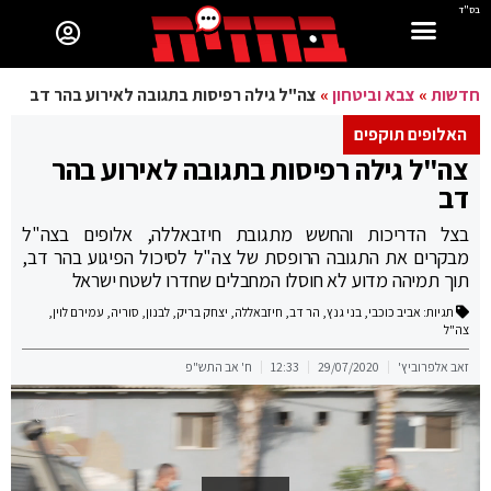
בס"ד
חדשות
»
צבא וביטחון
»
צה"ל גילה רפיסות בתגובה לאירוע בהר דב
האלופים תוקפים
צה"ל גילה רפיסות בתגובה לאירוע בהר
דב
בצל הדריכות והחשש מתגובת חיזבאללה, אלופים בצה"ל
מבקרים את התגובה הרופסת של צה"ל לסיכול הפיגוע בהר דב,
תוך תמיהה מדוע לא חוסלו המחבלים שחדרו לשטח ישראל
תגיות:
אביב כוכבי
,
בני גנץ
,
הר דב
,
חיזבאללה
,
יצחק בריק
,
לבנון
,
סוריה
,
עמירם לוין
,
צה"ל
זאב אלפרוביץ'
29/07/2020
12:33
ח' אב התש"פ