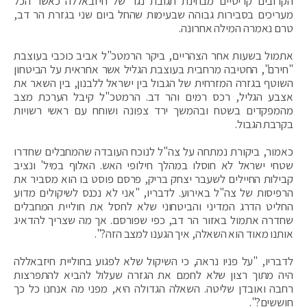
הקרובים קריטיים מבחינת תגובת נגד של חיזבאללה כאשר הכל
מעריכים בסבירות גבוהה שבעימות שהחל ביום שני בגזרת הר דב,
טרם נאמרה המילה אחרונה.
אתמול בשעות אחר הצהריים, ביקר הרמטכ"ל אביב כוכבי בעוצבת
"חירם", החטיבה מרחבית בעוצבת הגליל אשר אחראית על הביטחון
השוטף בגזרה המזרחית של הגבול בין ישראל ללבנון, בין השאר את
אצבע הגליל, רכס רמים והר דב. הרמטכ"ל קיבל הערכת מצב
מהמפקדים בשטח ובהמשך ירד צפונה ושוחח עם ראשי רשויות
בקרבת הגבול.
כאמור, ביקורת נמתחה על צה"ל לנוכח העובדה שהמחבלים שחדרו
שטחי ישראל לא חוסלו במהלך חילופי האש. האלוף במיל' ונציב
קבילות החיילים לשעבר יצחק בריק, פרסם פוסט בו הוא מסביר את
הרפיסות של צה"ל באירוע. לדבריו, "אני לא נכנס לשיקולים מדוע
החליט הדרג המדיני והביטחוני שלא לחסל את חוליית המחבלים
שחדרה אתמול באזור הר דב, כפי שפורסם. אך מה שצריך להדאיג
אותנו מאוד הוא השאלה, איך הגענו למצב הזה?".
לדבריו, "על פניו נראה, כי השיקול שלא לפגוע בחוליית חיזבאללה
היה מתוך רצון שלא לחמם את הגזרה שעלול להביא להתפרצות
רחבה ואובדן שליטה. השאלה הגדולה היא, מפני מה אנחנו כל כך
חוששים?".