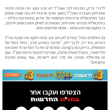
לדברי בריק, הסיבות לכך שצה"ל לא הגיב נעוץ היה מכמה סיבות
שתכליתן העובדה שצה"ל במשך שנים ארוכות לא בנה מענה מספק
כנגד החיזבאללה וגרורותיה הנוספות של איראן בהתפרצות כוללת –
בחיזבאללה מבינים זאת היטב וממשיכים לשחק אתנו כשהם יודעים,
כי במקום שנרתיע אותם – אנחנו מורתעים מהם.
גם האלופים במיל' עמירם לוין ויום טוב סמיה תקפו את תגובת צה"ל
באירוע בהר דב. לדברי לוין, "מדובר באירוע מביך, ניהול כושל של
הממשלה, בדיוק כמו בקורונה. מטרטרים את כל המדינה 4 ימים ואת
חיל האוויר, בשביל פעולה עלובה, שצריכה להיגמר ברמת המג"ד. ועם
זה נסראללה מכתיב את סדר היום לישראל, ועוד עושים מסיבת
עיתונאים".
הצטרפו ועקבו אחר