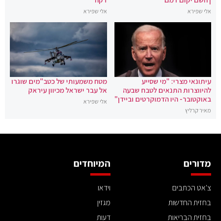
אלי שפירא
אלי שפירא
עיתונאי מצרי: "מי שסייע
מטח משמעותי של כטב"מים שוגרו
להיווצרות התנאים לטבח שבעה
אל עבר ישראל מכיוון עיראק
באוקטובר- היו הדמוקרטים וביידן"
אלי שפירא
מאיר קרליץ
מדורים
המיוחדים
צ'אט הכתבים
וידאו
בחזית החדשות
מגזין
בחזית הבריאות
דעות