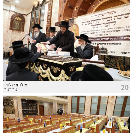
צילום:
שלומי
20
טריכטר