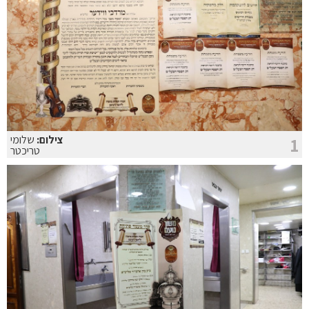
צילום:
שלומי
1
טריכטר