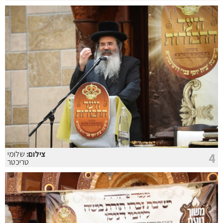
צילום:
שלומי
4
טריכטר