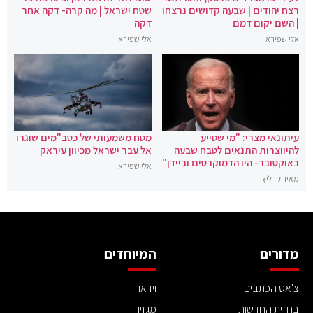
רצח יהודים | שבעה קדושים נרצחו
שטח ישראל | מה קרה- דקה אחר
| השם יקום דמם
דקה
אלי שפירא
אלי שפירא
עיתונאי מצרי: "מי שסייע
מטח משמעותי של כטב"מים שוגרו
להיווצרות התנאים לטבח שבעה
אל עבר ישראל מכיוון עיראק
באוקטובר- היו הדמוקרטים וביידן"
אלי שפירא
מאיר קרליץ
מדורים
המיוחדים
צ'אט הכתבים
וידאו
בחזית החדשות
מגזין