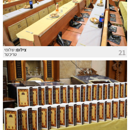
צילום:
שלומי
21
טריכטר