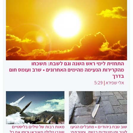
התחזית לימי ראש השנה וגם לשבת: תשכחו
מהקרירות הנעימה מהימים האחרונים • שרב ועומס חום
בדרך
אלי שפירא
|
5:29
שוב טבח ביהודים • מחבלים הגיעו
מאות רבות של טילים בליסטיים
לעיר יפו מצוידים בנשק, ומטרתם:
שוגרו הלילה מאיראן וכיסו את כל