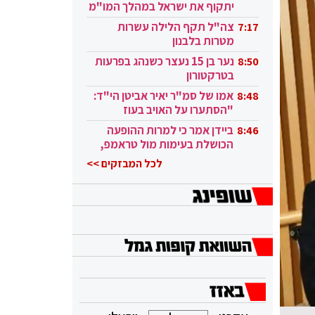
יתקוף את ישראל במהלך המו"מ
בקטאר"
צה"ל תקף הלילה עשרות
7:17
מטרות בלבנון
נער בן 15 נעצר כשנהג בפרעות
8:50
בטרקטורון
אמו של סמ"ר יאיר אביטן הי"ד:
8:48
"הסתערו על האויב בעוז
ובגבורה"
ביידן אמר כי למרות ההופעה
8:46
הכושלת בעימות מול טראמפ,
הוא ממשיך
לכל המבזקים >>