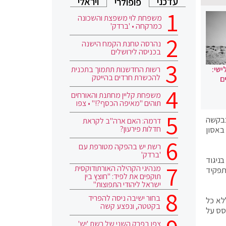
עדכני
ויראלי
פופולרי
משפחת לוי משפצת והשכונה
כמרקחה • 'ברדק'
נהרסה טחנת הקמח הישנה
בכניסה לירושלים
ישי:
רשות החדשנות תתמוך בתכנית
להכשרת חרדים בהייטק
ם
משפחת קליין מחתנת והאורחים
תוהים "מאיפה הכסף?!" • צפו
בבקשה
דרמה: האם ארה"ב לקראת
חדלות פירעון?
באסון
רשת יש בהפקה מטורפת עם
'ברדק'
ניגוד
מנהיגי הקהילה האורתודוקסית
תפקיד
תוקפים את לפיד: "חוצץ בין
ישראל ליהודי התפוצות"
בחור ישיבה ניסה להפריד
לא כל
בקטטה, ונפצע קשה
סס על
צפו בפרק השני של רשת 'יש'