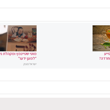
ייע
מוטי שטיינמץ ומקהלת נ
וחרדה?
"למען ידעו"
ישראל מונק