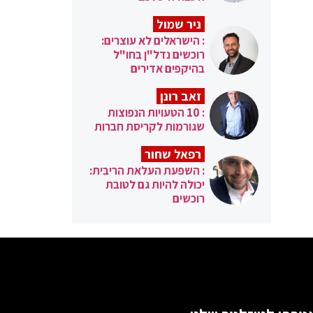
ניר שמול
: הישראלים לא עוצרים:
רוכשים נדל"ן בחו"ל
בהיקפים אדירים
זאב רונן
: 10 הטעויות הנפוצות
שגורמות לקריסת חברות
רפאל שחור
: השפעת העלאת הריבית:
יכולה להיות גם לטובת
רוכשים