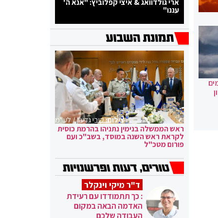
ארי גולדוואג & איצי קפלוביץ: "אנא ה'
עננו"
ים
ן
צילום:
קובי גדעון / לע"מ
ראש הממשלה בנימין נתניהו בהרמת כוסית
לקראת ראש השנה במוסד, בשב"כ ועם
פורום מטכ"ל
ד"ר מיקי וינקלר
: כך תתמודדו עם רעידת
האדמה הבאה במקום
העבודה שלכם