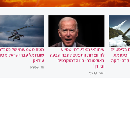
 בליסטיים
עיתונאי מצרי: "מי שסייע
מטח משמעותי של כטב"מ
וכיסו את
להיווצרות התנאים לטבח שבעה
שוגרו אל עבר ישראל מכיוו
 קרה- דקה
באוקטובר- היו הדמוקרטים
עיראק
וביידן"
אלי שפירא
מאיר קרליץ