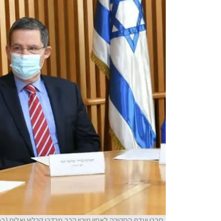
חברי ועדת החקירה לאסון מירון הרב מרדכי קרליץ ואלוף (במ