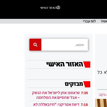
האזור האישי
וויר
לוח עברי
א כל
טראמפ: אתן לישראל את הנשק
7:35
עקוב
– אבל שתסיים את המלחמה
בעזה
דיווח אמריקני: "חיזבאללה לא
7:18