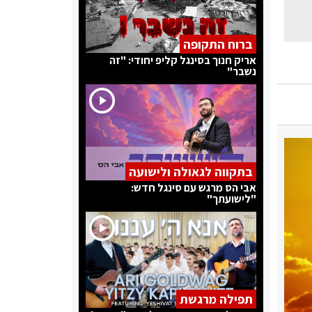
ברוח התקופה
אריק חנוך בסינגל קליפ יחודי: "זה
נשבר"
בתקווה לגאולה ולישועה
אבי הס מרגש עם סינגל חדש:
"לישועתך"
תפילה מרגשת