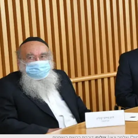
יל') שלמה ינאי
| צילום:
דוברות הרשות השופטת