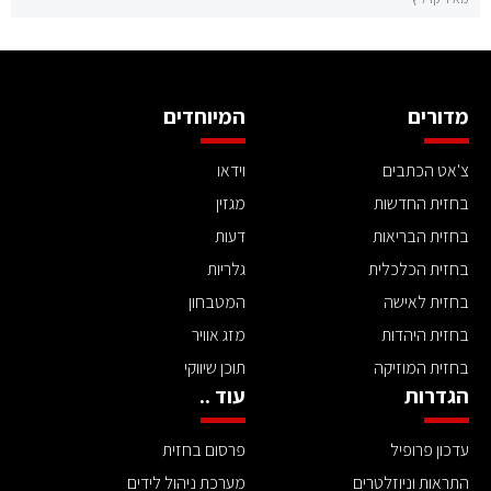
מדורים
המיוחדים
צ'אט הכתבים
וידאו
בחזית החדשות
מגזין
בחזית הבריאות
דעות
בחזית הכלכלית
גלריות
בחזית לאישה
המטבחון
בחזית היהדות
מזג אוויר
בחזית המוזיקה
תוכן שיווקי
הגדרות
עוד ..
עדכון פרופיל
פרסום בחזית
התראות וניוזלטרים
מערכת ניהול לידים