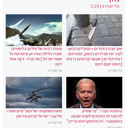
אלי שפירא
|
5:29
שוב טבח ביהודים • מחבלים הגיעו
מאות רבות של טילים בליסטיים
לעיר יפו מצוידים בנשק, ומטרתם:
שוגרו הלילה מאיראן וכיסו את כל
רצח יהודים | שבעה קדושים נרצחו
שטח ישראל | מה קרה- דקה אחר
| השם יקום דמם
דקה
אלי שפירא
אלי שפירא
עיתונאי מצרי: "מי שסייע
מטח משמעותי של כטב"מים שוגרו
להיווצרות התנאים לטבח שבעה
אל עבר ישראל מכיוון עיראק
באוקטובר- היו הדמוקרטים וביידן"
אלי שפירא
מאיר קרליץ