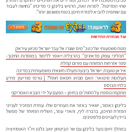
סביבה מסוכנת יותר לכולם, ומורידים את הסיכויים להתקדם לפתרון
שתי המדינות". למרות זאת, הדגיש בלינקן כי מדינתו "נחושה לעבוד
עם שותפיה להביא למזרח תיכון בטוח ומשגשג יותר".
עוד מבחזית החדשות
מטח משמעותי של כטב"מים שוגרו אל עבר ישראל מכיוון עיראק
"תהליכי עומק מדאיגים": בהרצליה ייאסר ללימוד במוסדות החינוך-
ספר אזרחות המזוהה עם פורום קהלת
איראן טוענת: ישראל ביצעה פעולה חשאית משמעותית במדינה
תעלומת סינוואר: האם מנהיג חמאס חוסל? | גורמי מודיעין: מידע
בלתי מבוסס
מתקפה נוספת על החות'ים בתימן – הפעם על ידי הצבא האמריקני
בלינקן כאמור, ישאיר באזור את העוזרים שלו. עוזרת המזכיר לענייני
המזרח התיכון, ברברה ליף, והאדי עמר, השליח המיוחד של ממשל
ביידן לעניינים פלסטינים.
במהלך היום נועד בלינקן עם שר הביטחון יואב גלנט ויו"ר האופוזיציה