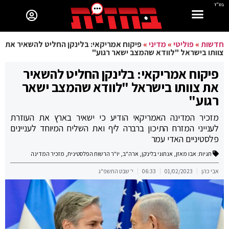
בס"ד
חדשות
»
פוליטי
»
מדיני
»
פיקוח אמריקאי: בלינקן החליט להשאיר את
צוותו בישראל "לוודא שהמצב ישאר רגוע"
פיקוח אמריקאי: בלינקן החליט להשאיר
את צוותו בישראל "לוודא שהמצב ישאר
רגוע"
מזכיר המדינה האמריקאי הודיע כי ישאיר בארץ את העוזרת
לענייני המזרח התיכון ברברה ליף ואת השליח המיוחד לעניינים
פלסטיניים האדי עמר
תגיות:
אבו מאזן
,
אנתוני בלינקן
,
ארה"ב
,
יו"ר הרשות הפלסטינית
,
מזכיר המדינה
אבי כהן
01/02/2023
06:33
י' שבט התשפ"ג