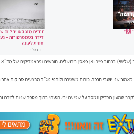
 🙌*
תחזית מזג האוויר ליום של
ירידה בטמפרטורות – נעי
יחסית לעונה
חיים גוטליב
לאחר שנורו הבוקר (שלישי) ברחוב פייר ואן פאסן בירושלים. חובשים ופראמדיקים של מד"א
 כאמור שני יושבי הרכב. כוחות משטרה ולוחמי מג"ב מבצעים סריקות אחר 
קבר שמעון הצדיק ונמסר על שמיעת ירי. הגעתי בתוך מספר שניות לזירה וה