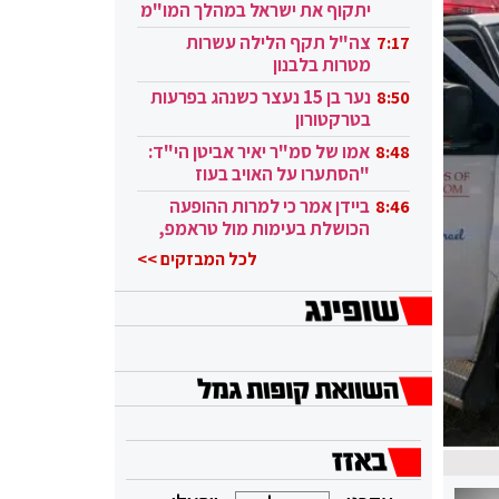
יתקוף את ישראל במהלך המו"מ
בקטאר"
צה"ל תקף הלילה עשרות
7:17
מטרות בלבנון
נער בן 15 נעצר כשנהג בפרעות
8:50
בטרקטורון
אמו של סמ"ר יאיר אביטן הי"ד:
8:48
"הסתערו על האויב בעוז
ובגבורה"
ביידן אמר כי למרות ההופעה
8:46
הכושלת בעימות מול טראמפ,
הוא ממשיך
לכל המבזקים >>