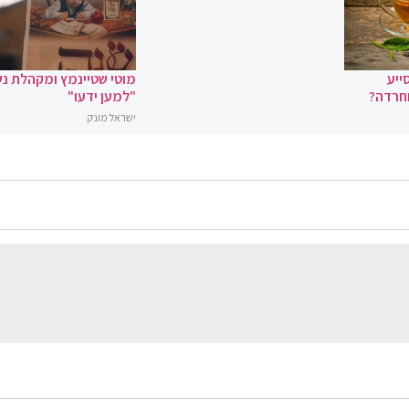
ייע
מוטי שטיינמץ ומקהלת נ
וחרדה?
"למען ידעו"
ישראל מונק