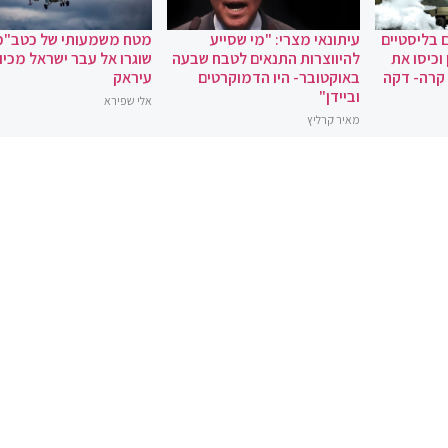
 בליסטיים
עיתונאי מצרי: "מי שסייע
מטח משמעותי של כטב"מ
וכיסו את
להיווצרות התנאים לטבח שבעה
שוגרו אל עבר ישראל מכיוו
 קרה- דקה
באוקטובר- היו הדמוקרטים
עיראק
וביידן"
אלי שפירא
מאיר קרליץ