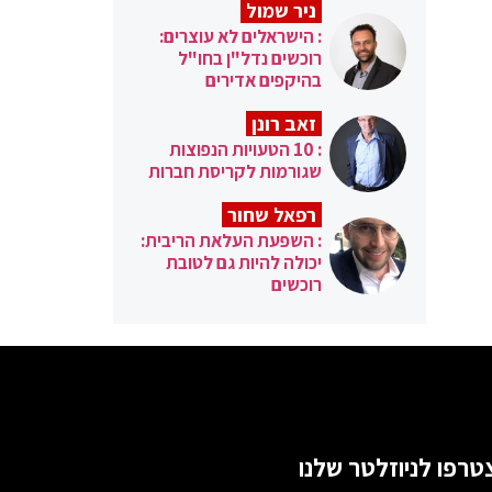
ניר שמול
: הישראלים לא עוצרים:
רוכשים נדל"ן בחו"ל
בהיקפים אדירים
זאב רונן
: 10 הטעויות הנפוצות
שגורמות לקריסת חברות
רפאל שחור
: השפעת העלאת הריבית:
יכולה להיות גם לטובת
רוכשים
טרפו לניוזלטר שלנו