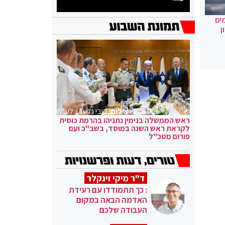
ים
ן
צילום:
קובי גדעון / לע"מ
ראש הממשלה בנימין נתניהו בהרמת כוסית
לקראת ראש השנה במוסד, בשב"כ ועם
פורום מטכ"ל
ד"ר מיקי וינקלר
: כך תתמודדו עם רעידת
האדמה הבאה במקום
העבודה שלכם