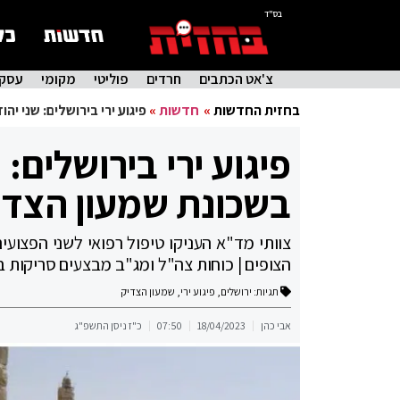
בס"ד
צ'אט הכתבים
חרדים
פוליטי
מקומי
עסקי
בחזית החדשות
»
חדשות
»
פיגוע ירי בירושלים: שני י
פיגוע ירי בירושלים:
בשכונת שמעון הצדי
צוותי מד"א העניקו טיפול רפואי לשני הפצועים
הצופים | כוחות צה"ל ומג"ב מבצעים סריקות ב
תגיות:
ירושלים
,
פיגוע ירי
,
שמעון הצדיק
אבי כהן
18/04/2023
07:50
כ"ז ניסן התשפ"ג