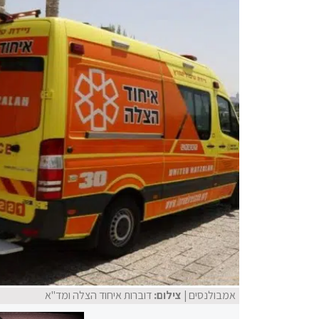
אמבולנסים
| צילום:
דוברות איחוד הצלה ומד"א