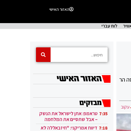
האזור האישי
וויר
לוח עברי
סה הר
עקוב
טראמפ: אתן לישראל את הנשק
7:35
– אבל שתסיים את המלחמה
בעזה
דיווח אמריקני: "חיזבאללה לא
7:18