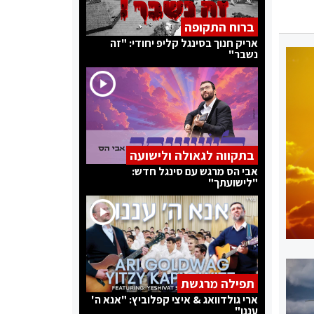
ברוח התקופה
אריק חנוך בסינגל קליפ יחודי: "זה
נשבר"
בתקווה לגאולה ולישועה
אבי הס מרגש עם סינגל חדש:
"לישועתך"
תפילה מרגשת
ארי גולדוואג & איצי קפלוביץ: "אנא ה'
עננו"