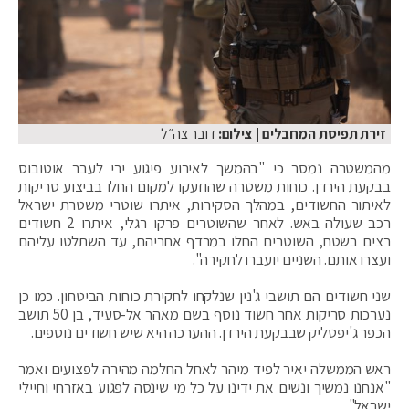
זירת תפיסת המחבלים
| צילום:
דובר צה״ל
מהמשטרה נמסר כי "בהמשך לאירוע פיגוע ירי לעבר אוטובוס
בבקעת הירדן. כוחות משטרה שהוזעקו למקום החלו בביצוע סריקות
לאיתור החשודים, במהלך הסקירות, איתרו שוטרי משטרת ישראל
רכב שעולה באש. לאחר שהשוטרים פרקו רגלי, איתרו 2 חשודים
רצים בשטח, השוטרים החלו במרדף אחריהם, עד השתלטו עליהם
ועצרו אותם. השניים יועברו לחקירה".
שני חשודים הם תושבי ג'נין שנלקחו לחקירת כוחות הביטחון. כמו כן
נערכות סריקות אחר חשוד נוסף בשם מאהר אל-סעיד, בן 50 תושב
הכפר ג'יפטליק שבבקעת הירדן. ההערכה היא שיש חשודים נוספים.
ראש הממשלה יאיר לפיד מיהר לאחל החלמה מהירה לפצועים ואמר
"אנחנו נמשיך ונשים את ידינו על כל מי שינסה לפגוע באזרחי וחיילי
ישראל"