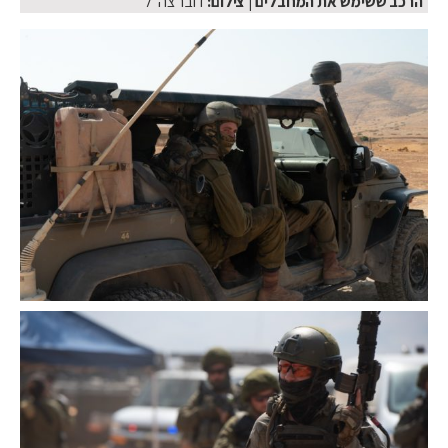
הרכב ששימש את המחבלים
| צילום:
דובר צה״ל