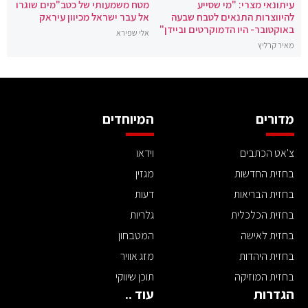
עיתונאי מצרי: "מי שסייע
מטח משמעותי של כטב"מים שוגרו
להיווצרות התנאים לטבח שבעה
אל עבר ישראל מכיוון עיראק
באוקטובר- היו הדמוקרטים וביידן"
אלי שפירא
מאיר קרליץ
מדורים
המיוחדים
צ'אט הכתבים
וידאו
בחזית החדשות
מגזין
בחזית הבריאות
דעות
בחזית הכלכלית
גלריות
בחזית לאישה
המטבחון
בחזית היהדות
מזג אוויר
בחזית המוזיקה
תוכן שיווקי
הגדרות
עוד ..