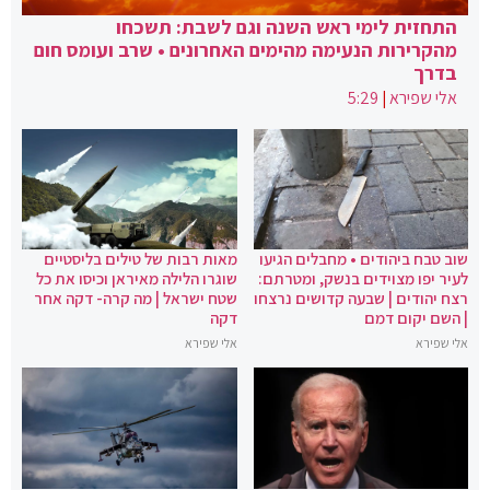
התחזית לימי ראש השנה וגם לשבת: תשכחו
מהקרירות הנעימה מהימים האחרונים • שרב ועומס חום
בדרך
אלי שפירא
|
5:29
שוב טבח ביהודים • מחבלים הגיעו
מאות רבות של טילים בליסטיים
לעיר יפו מצוידים בנשק, ומטרתם:
שוגרו הלילה מאיראן וכיסו את כל
רצח יהודים | שבעה קדושים נרצחו
שטח ישראל | מה קרה- דקה אחר
| השם יקום דמם
דקה
אלי שפירא
אלי שפירא