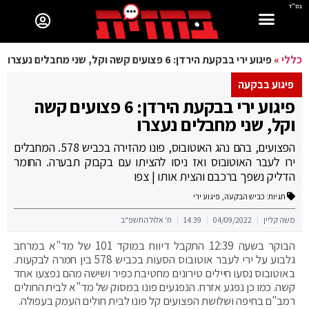
בס"ד
כללי
»
פיגוע ירי בבקעת הירדן: 6 פצועים קשה וקל, שני מחבלים נעצרו
פיגוע בבקעה
פיגוע ירי בבקעת הירדן: 6 פצועים קשה
וקל, שני מחבלים נעצרו
הפצועים, בהם נהג האוטובוס, פונו מהזירה בכביש 578. המחבלים
ירו לעבר האוטובוס ואז ניסו להציתו עם בקבוק תבערה. החומר
הדליק נשפך ברכבם והצית אותו | צפו
תגיות:
כביש הבקעה
,
פיגוע ירי
משה קליין
04/09/2022
14:39
ח' אלול התשפ"ב
הבוקר בשעה 12:39 התקבל דיווח במוקד 101 של מד"א במרחב
גלבוע על ירי לעבר אוטובוס הסעות בכביש 578 בין חמרה לבקעות.
באוטובוס נסעו חיילים טירונים מחטיבת כפיר ושישה מהם נפצעו אחד
קשה. כמו כן נפגע אזרח. הנפגעים פונו במסוק של מד"א לבית החולים
רמב"ם בחיפה ושלושת הפצועים קל פונו לבית חולים העמק בעפולה.