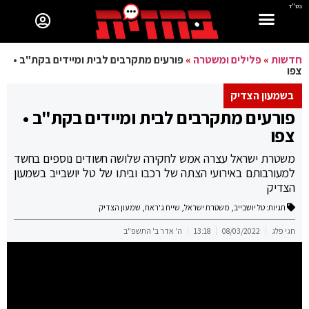
בס"ד
חדשות
»
פלילים ומשטרה
»
פורעים מתקרבים לבית ומיידים בקת"ב •
צפו
בשמעון הצדיק
פורעים מתקרבים לבית ומיידים בקת"ב •
צפו
משטרת ישראל עצרה אמש לחקירה שלושה חשודים נוספים בחשד
למעורבותם באירועי הצתה של רכבו וביתו של טל יושבייב בשמעון
הצדיק
תגיות:
טל יושבייב
,
משטרת ישראל
,
שייח ג'ראח
,
שמעון הצדיק
חגי פלג
08/03/2022
13:18
ה' אדר ב' התשפ"ב