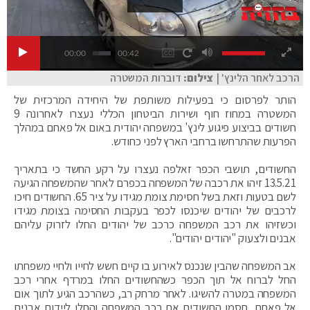
00:00
00:42
הרכב לאחר הלינץ' |
צילום:
דוברות המשטרה
הותר לפרסום כי בפעילות משותפת של היחידה המרכזית של
המשטרה במחוז חוף ושירות הביטחון הכללי נעצרו לאחרונה 9
חשודים בביצוע פיגוע לינץ' במשפחה יהודית באום אל פאחם במהלך
הפרעות שהתרחשו ברחבי הארץ לפני כחודש.
החשודים, תושבי הכפר זאלפה נעצרו על רקע החשד כי בתאריך
13.5.21 זיהו את רכבה של המשפחה בכפרם לאחר שהמשפחה הגיעה
לשם בטעות וזאת בשל חסימת צומת מגידו על ציר 65. החשודים חיכו
לרכבים של יהודים שיכנסו לכפר בעקבות החסימה בצומת מגידו
וכשזיהו את רכב המשפחה כרכב של יהודים החלו לזרוק עליהם
אבנים ולצעוק "יהודים יהודים".
אב המשפחה שהבין שנכנס לאירוע בו קיים חשש לחייו ולחיי משפחתו
החל לברוח אל תוך הכפר כשהחשודים החלו במרדף אחרי רכב
המשפחה במטרה להשיגו. לאחר מרחק רב, כשהרכב הגיע לתוך אום
אל פאחם, חסמו החשודים את רכב המשפחה והחלו ליידות אבנים