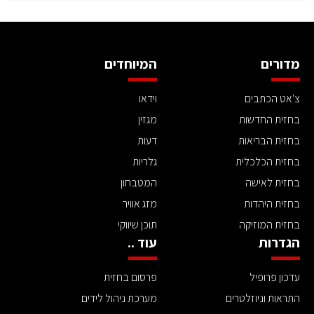
מדורים
המיוחדים
צ'אט הכתבים
וידאו
בחזית החדשות
מגזין
בחזית הבריאות
דעות
בחזית הכלכלית
גלריות
בחזית לאישה
המטבחון
בחזית היהדות
מזג אוויר
בחזית המוזיקה
תוכן שיווקי
הגדרות
עוד ..
עדכון פרופיל
פרסום בחזית
התראות וניוזלטרים
מערכת ניהול לידים