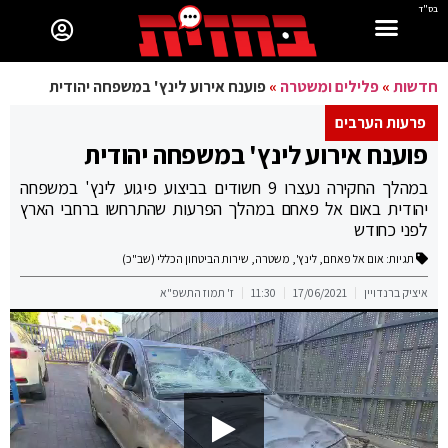
בס"ד
חדשות
»
פלילים ומשטרה
»
פוענח אירוע לינץ' במשפחה יהודית
פרעות הערבים
פוענח אירוע לינץ' במשפחה יהודית
במהלך החקירה נעצרו 9 חשודים בביצוע פיגוע לינץ' במשפחה
יהודית באום אל פאחם במהלך הפרעות שהתרחשו ברחבי הארץ
לפני כחודש
תגיות:
אום אל פאחם
,
לינץ'
,
משטרה
,
שירות הביטחון הכללי (שב"כ)
איציק ברנדויין
17/06/2021
11:30
ז' תמוז התשפ"א