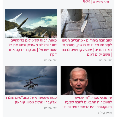
אלי שפירא
|
5:29
שוב טבח ביהודים • מחבלים הגיעו
מאות רבות של טילים בליסטיים
לעיר יפו מצוידים בנשק, ומטרתם:
שוגרו הלילה מאיראן וכיסו את כל
רצח יהודים | שבעה קדושים נרצחו
שטח ישראל | מה קרה- דקה אחר
| השם יקום דמם
דקה
אלי שפירא
אלי שפירא
עיתונאי מצרי: "מי שסייע
מטח משמעותי של כטב"מים שוגרו
להיווצרות התנאים לטבח שבעה
אל עבר ישראל מכיוון עיראק
באוקטובר- היו הדמוקרטים וביידן"
אלי שפירא
מאיר קרליץ