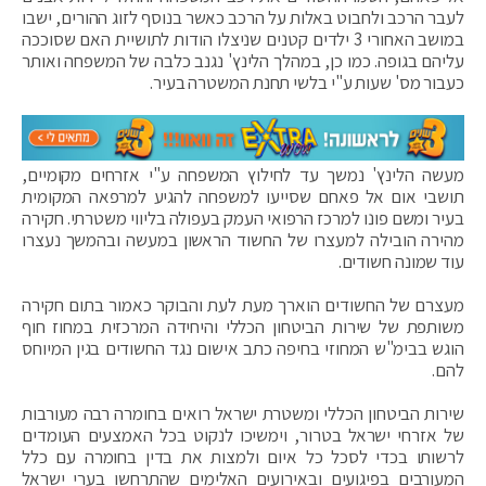
לעבר הרכב ולחבוט באלות על הרכב כאשר בנוסף לזוג ההורים, ישבו
במושב האחורי 3 ילדים קטנים שניצלו הודות לתושיית האם שסוככה
עליהם בגופה. כמו כן, במהלך הלינץ' נגנב כלבה של המשפחה ואותר
כעבור מס' שעות ע"י בלשי תחנת המשטרה בעיר.
מעשה הלינץ' נמשך עד לחילוץ המשפחה ע"י אזרחים מקומיים,
תושבי אום אל פאחם שסייעו למשפחה להגיע למרפאה המקומית
בעיר ומשם פונו למרכז הרפואי העמק בעפולה בליווי משטרתי. חקירה
מהירה הובילה למעצרו של החשוד הראשון במעשה ובהמשך נעצרו
עוד שמונה חשודים.
מעצרם של החשודים הוארך מעת לעת והבוקר כאמור בתום חקירה
משותפת של שירות הביטחון הכללי והיחידה המרכזית במחוז חוף
הוגש בבימ"ש המחוזי בחיפה כתב אישום נגד החשודים בגין המיוחס
להם.
שירות הביטחון הכללי ומשטרת ישראל רואים בחומרה רבה מעורבות
של אזרחי ישראל בטרור, וימשיכו לנקוט בכל האמצעים העומדים
לרשותו בכדי לסכל כל איום ולמצות את בדין בחומרה עם כלל
המעורבים בפיגועים ובאירועים האלימים שהתרחשו בערי ישראל