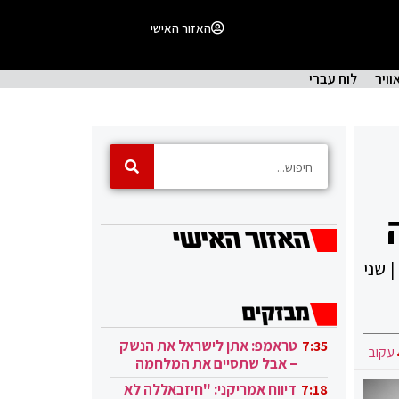
האזור האישי
וויר
לוח עברי
| שני
טראמפ: אתן לישראל את הנשק
7:35
עקוב
– אבל שתסיים את המלחמה
בעזה
דיווח אמריקני: "חיזבאללה לא
7:18