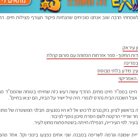
שמחתי הרבה שוב אנחנו מוכיחים שהנחיות פיקוד העורף מצילות חיים. הזו
ן עיראק
דות החינוך- ספר אזרחות המזוהה עם פורום קהלת
במדינה
ין: מידע בלתי מבוסס
 האמריקני
יינו בממ"ד היינו מתים. ההדף עשה רעש כזה שהייתי בטוחה שהממ"ד מת
צל השכנה הבית נהרס לגמרי. היה טיל ישיר על הבית, הם יצאו בחיים".
ראשון לציון. נזק נגרם לרכוש אל לא היו נפגעים. חבלני המשטרה של מחוז
חר שרידי הרקטה לשם הסרת סיכון נוסף לציבור.
עיר. לפי העירייה, הנפילה הייתה בשטח פתוח מחוץ לעיר.
ית שמונה וגרמה לשריפה במבנה. שני אחים נפצעו בינוני וקל. אחד מהם