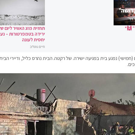
 🙌*
תחזית מזג האוויר ליום של
ירידה בטמפרטורות – נעי
יחסית לעונה
חיים גוטליב
מישי) נפגע בית בפגיעה ישירה. של רקטה. הבית נהרס כליל, ודיירי הבית
ים.