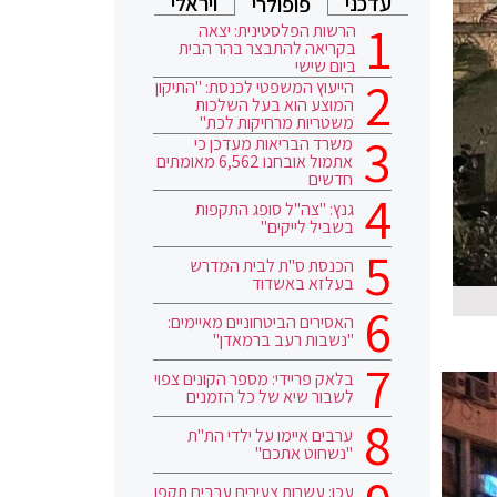
עדכני
ויראלי
פופולרי
הרשות הפלסטינית: יצאה
בקריאה להתבצר בהר הבית
ביום שישי
הייעוץ המשפטי לכנסת: "התיקון
המוצע הוא בעל השלכות
משטריות מרחיקות לכת"
משרד הבריאות מעדכן כי
אתמול אובחנו 6,562 מאומתים
חדשים
גנץ: "צה"ל סופג התקפות
בשביל לייקים"
הכנסת ס"ת לבית המדרש
בעלזא באשדוד
האסירים הביטחוניים מאיימים:
"נשבות רעב ברמאדן"
בלאק פריידי: מספר הקונים צפוי
לשבור שיא של כל הזמנים
ערבים איימו על ילדי הת"ת
"נשחוט אתכם"
עכו: עשרות צעירים ערבים תקפו