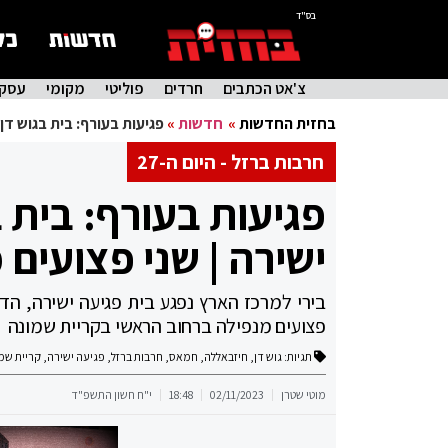
בס"ד
צ'אט הכתבים
חרדים
פוליטי
מקומי
עסקי
בחזית החדשות
»
חדשות
»
פגיעות בעורף: בית בגוש דן
חרבות ברזל - היום ה-27
פגיעות בעורף: בית 
ישירה | שני פצועים
בירי למרכז הארץ נפגע בית פגיעה ישירה, הדיי
פצועים מנפילה ברחוב הראשי בקריית שמונה
תגיות:
גוש דן
,
חיזבאללה
,
חמאס
,
חרבות ברזל
,
פגיעה ישירה
,
קריית שמ
מוטי שטרן
02/11/2023
18:48
י"ח חשון התשפ"ד