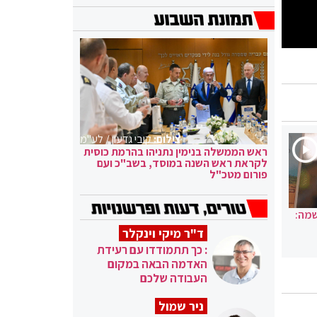
צילום:
קובי גדעון / לע"מ
ראש הממשלה בנימין נתניהו בהרמת כוסית
לקראת ראש השנה במוסד, בשב"כ ועם
פורום מטכ"ל
שמה:
ד"ר מיקי וינקלר
: כך תתמודדו עם רעידת
האדמה הבאה במקום
העבודה שלכם
ניר שמול