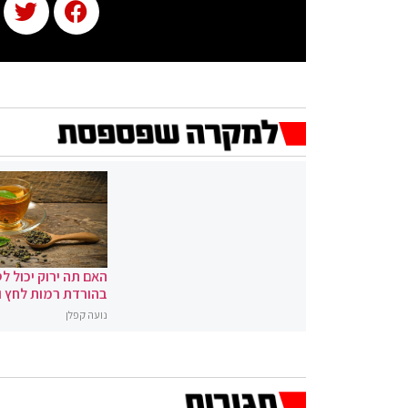
האם תה ירוק יכול לס
בהורדת רמות לחץ 
נועה קפלן