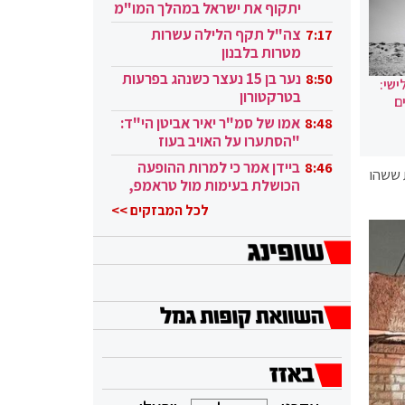
יתקוף את ישראל במהלך המו"מ
בקטאר"
צה"ל תקף הלילה עשרות
7:17
מטרות בלבנון
נער בן 15 נעצר כשנהג בפרעות
8:50
ישי:
בטרקטורון
ם
אמו של סמ"ר יאיר אביטן הי"ד:
8:48
"הסתערו על האויב בעוז
ובגבורה"
ביידן אמר כי למרות ההופעה
8:46
 ששהו
הכושלת בעימות מול טראמפ,
הוא ממשיך
לכל המבזקים >>