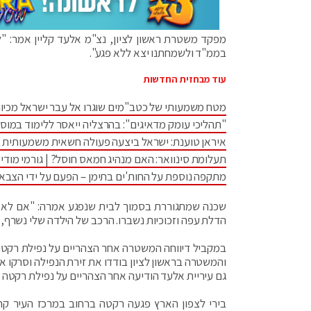
מפקד משטרת ראשון לציון, נצ"מ אלעד קליין אמר: "ל
בממ"ד ולשמחתנו יצא ללא פגע".
עוד מבחזית החדשות
מטח משמעותי של כטב"מים שוגרו אל עבר ישראל מכיוו
"תהליכי עומק מדאיגים": בהרצליה ייאסר ללימוד במוס
איראן טוענת: ישראל ביצעה פעולה חשאית משמעותית 
תעלומת סינוואר: האם מנהיג חמאס חוסל? | גורמי מודיע
מתקפה נוספת על החות'ים בתימן – הפעם על ידי הצבא
שכנה שמתגוררת בסמוך לבית שנפגע אמרה: "אם לא ה
הדלת עפה וזכוכיות נשברו. הרכב של הילדה שלי נשרף, א
במקביל דיווחה המשטרה אחר הצהריים על נפילת רקטה ב
והמשטרה בראשון לציון בודדו את זירת הנפילה וסרקו א
גם עיריית אלעד הודיעה אחר הצהריים על נפילת רקטה ב
בירי לצפון הארץ פגעה רקטה ברחוב במרכז העיר קרי