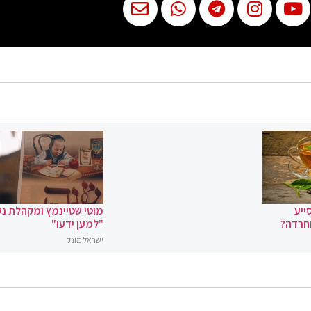
ייע
מוטי שטיינמץ ומקהלת נ
וחרדה?
"למען ידעו"
ישראל מונק