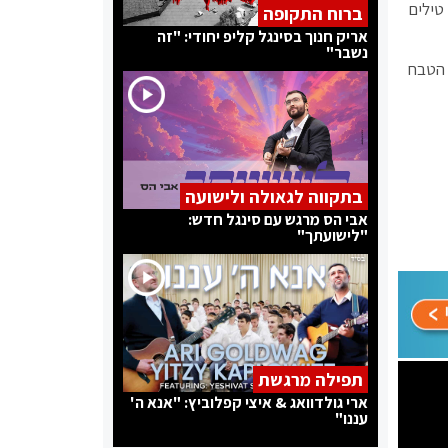
טילים
ברוח התקופה
אריק חנוך בסינגל קליפ יחודי: "זה
נשבר"
 טילים "בתגובה למעשי הטבח
בתקווה לגאולה ולישועה
אבי הס מרגש עם סינגל חדש:
"לישועתך"
תפילה מרגשת
ארי גולדוואג & איצי קפלוביץ: "אנא ה'
עננו"