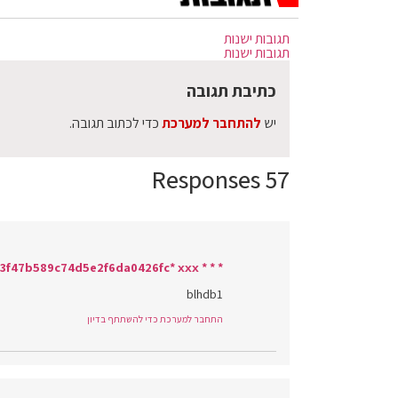
תגובות ישנות
תגובות ישנות
כתיבת תגובה
יש
להתחבר למערכת
כדי לכתוב תגובה.
57 Responses
* * * Claim Free iPhone 16 * * * hs=b16d8773f47b589c74d5e2f6da0426fc* ххх*
blhdb1
התחבר למערכת כדי להשתתף בדיון