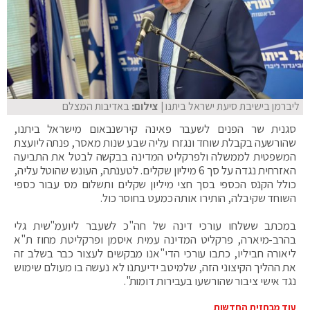
ליברמן בישיבת סיעת ישראל ביתנו
| צילום:
באדיבות המצלם
סגנית שר הפנים לשעבר פאינה קירשנבאום מישראל ביתנו,
שהורשעה בקבלת שוחד ונגזרו עליה שבע שנות מאסר, פנתה ליועצת
המשפטית לממשלה ולפרקליט המדינה בבקשה לבטל את התביעה
האזרחית נגדה על סך 6 מיליון שקלים. לטענתה, העונש שהוטל עליה,
כולל הקנס הכספי בסך חצי מיליון שקלים ותשלום מס עבור כספי
השוחד שקיבלה, הותירו אותה כמעט בחוסר כול.
במכתב ששלחו עורכי דינה של חה"כ לשעבר ליועמ"שית גלי
בהרב-מיארה, פרקליט המדינה עמית איסמן ופרקליטת מחוז ת"א
ליאורה חביליו, כתבו עורכי הדי"אנו מבקשים לעצור כבר בשלב זה
את ההליך הקיצוני הזה, שלמיטב ידיעתנו לא נעשה בו מעולם שימוש
נגד אישי ציבור שהורשעו בעבירות דומות".
עוד מבחזית החדשות