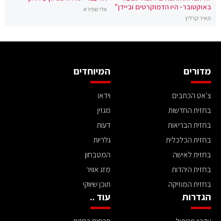
באוקטובר- היו הדמוקרטים וביידן"
אלי שפירא
מאיר קרליץ
מדורים
המיוחדים
צ'אט הכתבים
וידאו
בחזית החדשות
מגזין
בחזית הבריאות
דעות
בחזית הכלכלית
גלריות
בחזית לאישה
המטבחון
בחזית היהדות
מזג אוויר
בחזית המוזיקה
תוכן שיווקי
הגדרות
עוד ..