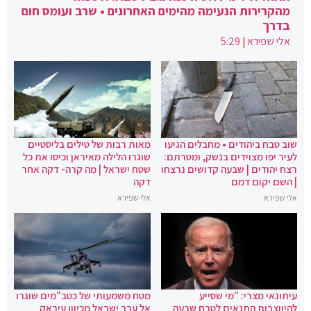
מהקרירות הנעימה מהימים האחרונים • שרב ועומס חום
בדרך
אלי שפירא
|
5:29
שוב טבח ביהודים • מחבלים הגיעו
מאות רבות של טילים בליסטיים
לעיר יפו מצוידים בנשק, ומטרתם:
שוגרו הלילה מאיראן וכיסו את כל
רצח יהודים | שבעה קדושים נרצחו
שטח ישראל | מה קרה- דקה אחר
| השם יקום דמם
דקה
אלי שפירא
אלי שפירא
עיתונאי מצרי: "מי שסייע
מטח משמעותי של כטב"מים שוגרו
להיווצרות התנאים לטבח שבעה
אל עבר ישראל מכיוון עיראק