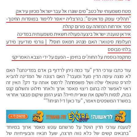
מטח משמעותי של כטב"מים שוגרו אל עבר ישראל מכיוון עיראק
"תהליכי עומק מדאיגים": בהרצליה ייאסר ללימוד במוסדות החינוך-
ספר אזרחות המזוהה עם פורום קהלת
איראן טוענת: ישראל ביצעה פעולה חשאית משמעותית במדינה
תעלומת סינוואר: האם מנהיג חמאס חוסל? | גורמי מודיעין: מידע
בלתי מבוסס
מתקפה נוספת על החות'ים בתימן – הפעם על ידי הצבא האמריקני
עוד כתבו עורכי הדין "עד כמה ניתן לרדוף בן אדם במדינתנו? האם
לא מוצה עימה הדין מעל ומעבר? האם רצונה של המדינה להביא
להרס טוטאלי שלה ושל משפחתה? לרמוס אותה עד דק? האין זה
ראוי לאפשר לה בתום ריצוי מאסר ארוך ולאחר חילוט ותשלום קנס
גבוה, לנסות ולשקם את שארית חייה? הגיע הזמן שיקום מבוגר אחראי
במשרד המשפטים ויאמר, "עד כאן! די! הניחו!""
לטענת עורכי הדין הוטל על מרשתם עונש מאסר ארוך במיוחד
"בתנאים קשים של כלא נווה תרצה, שעל תנאיו והבעייתיות של