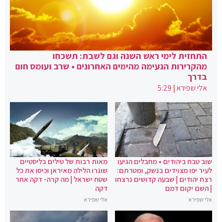
התחזית לימי ראש השנה וגם לשבת: תשכחו
מהקרירות הנעימה מהימים האחרונים • שרב ועומס חום
בדרך
אלי שפירא
|
5:29
שוב טבח ביהודים • מחבלים הגיעו
מאות רבות של טילים בליסטיים
לעיר יפו מצוידים בנשק, ומטרתם:
שוגרו הלילה מאיראן וכיסו את כל
רצח יהודים | שבעה קדושים נרצחו
שטח ישראל | מה קרה- דקה אחר
| השם יקום דמם
דקה
אלי שפירא
אלי שפירא