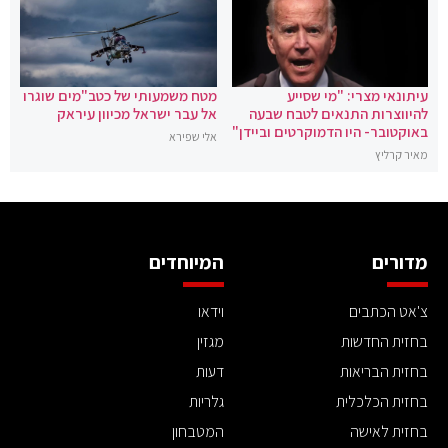
עיתונאי מצרי: "מי שסייע
מטח משמעותי של כטב"מים שוגרו
להיווצרות התנאים לטבח שבעה
אל עבר ישראל מכיוון עיראק
באוקטובר- היו הדמוקרטים וביידן"
אלי שפירא
מאיר קרליץ
מדורים
המיוחדים
צ'אט הכתבים
וידאו
בחזית החדשות
מגזין
בחזית הבריאות
דעות
בחזית הכלכלית
גלריות
בחזית לאישה
המטבחון