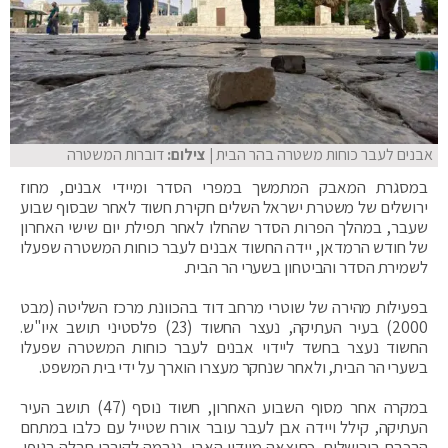
אבנים לעבר כוחות משטרה בהר הבית
| צילום:
דוברות המשטרה
במסגרת המאבק המתמשך במפרי הסדר ומיידי אבנים, מחוז
ירושלים של משטרת ישראל השלים חקירת חשוד לאחר שבסוף שבוע
שעבר, במהלך הפרות הסדר שהחלו לאחר תפילת יום שישי האחרון
של חודש הרמדאן, יידה החשוד אבנים לעבר כוחות המשטרה שפעלו
לשמירת הסדר והביטחון בשערי הר הבית.
בפעילות מהירה של שוטרי מרחב דוד בהכוונת מרכז השליטה (מבט
2000) בעיר העתיקה, נעצר החשוד (23) פלסטיני תושב איו"ש.
החשוד נעצר בחשד ליידוי אבנים לעבר כוחות המשטרה שפעלו
בשערי הר הבית, ולאחר שנחקר מעצרו הוארך על ידי בית המשפט.
במקרה אחר מסוף השבוע האחרון, חשוד נוסף (47) תושב העיר
העתיקה, קילל ויידה אבן לעבר עובר אורח שטייל עם כלבו במתחם
הרכבת בירושלים. כתוצאה מיידוי האבן, נגרמה לקורבן חבלה בגופו.