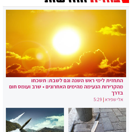
התחזית לימי ראש השנה וגם לשבת: תשכחו
מהקרירות הנעימה מהימים האחרונים • שרב ועומס חום
בדרך
אלי שפירא
|
5:29