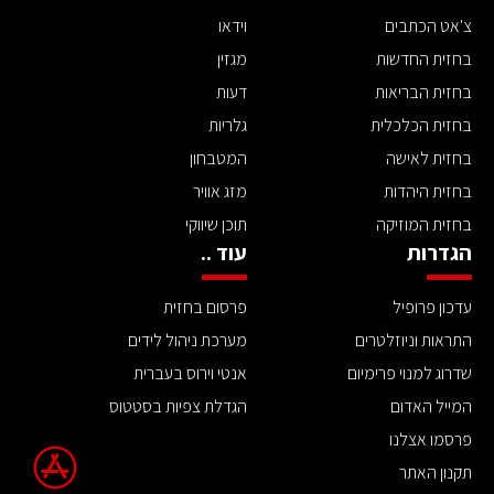
צ'אט הכתבים
וידאו
בחזית החדשות
מגזין
בחזית הבריאות
דעות
בחזית הכלכלית
גלריות
בחזית לאישה
המטבחון
בחזית היהדות
מזג אוויר
בחזית המוזיקה
תוכן שיווקי
הגדרות
עוד ..
עדכון פרופיל
פרסום בחזית
התראות וניוזלטרים
מערכת ניהול לידים
שדרוג למנוי פרימיום
אנטי וירוס בעברית
המייל האדום
הגדלת צפיות בסטטוס
פרסמו אצלנו
תקנון האתר