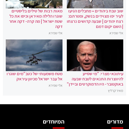
שוב טבח ביהודים • מחבלים הגיעו
מאות רבות של טילים בליסטיים
לעיר יפו מצוידים בנשק, ומטרתם:
שוגרו הלילה מאיראן וכיסו את כל
רצח יהודים | שבעה קדושים נרצחו
שטח ישראל | מה קרה- דקה אחר
| השם יקום דמם
דקה
אלי שפירא
אלי שפירא
עיתונאי מצרי: "מי שסייע
מטח משמעותי של כטב"מים שוגרו
להיווצרות התנאים לטבח שבעה
אל עבר ישראל מכיוון עיראק
באוקטובר- היו הדמוקרטים וביידן"
אלי שפירא
מאיר קרליץ
מדורים
המיוחדים