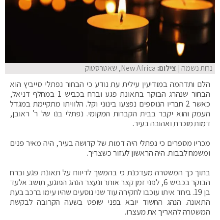
נרות נשמה
| צילום:
New Africa, שאטרסטוק
הלם ותדהמה במודיעין עילית עת נודע כי הבחור נפתלי סייביץ הוא
הבחור שנהרג הבוקר בתאונת פגע וברח בכביש 1 במחלף דניאל,
כאשר 2 חבריו הנוספים נפצעו בינוני וקל. הלוויתו מתקיימת במגדל
העמק והוא יקבר בבית הקברות המקומי. נפתלי בנו של ר' ראובן,
דמות מוכרת ואהובה בעיר.
מכריו מספרים כי נפתלי היה דמות של קדושה בעיר, היה מאיר פנים
ומשמח לבבות. היה הראשון לעזור כשצריך.
בתוך כך המשטרה מעדכנת כי בהמשך לדיווח על תאונת פגע וברח
הבוקר בכביש 6, לפני זמן קצר אותר ונעצר הנהג הפוגע, תושב אלעד
בן 19. ביחד איתו עוכבו לחקירה עוד שני נוסעים שהיו עימו ברכב בעת
התאונה. הנהג החשוד יובא בפני שופט בשעה הקרובה לבקשת
המשטרה להאריך את מעצרו.