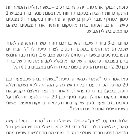
כזכור, הבוקר ארע טרגדיה קשה בדרכים – בשעות הלילה המאוחרות
הוזנקו כוחות ההצלה בעקבות דיווח על תאונת פגע וברח בכביש 1
סמוך למחלף ענבה לכיוון בן שמן. ע"פ הדיווח במקום היו 3 נפגעים
כאשר הרכב הפוגע ברח מהמקום והותיר את הפצועים כשהם
מדממים בשולי הכביש.
מדובר ב-3 בחורי ישיבה שהיו בדרכם חזרה משדה התעופה לאחר
שככל הנראה הזמינו במקום דרכונים לצורך טיסה לחו"ל. הבחורים
נסעו בטרמפים ובשעה שהמתינו לטרמפ מכביש 1, הגיח רכב והתנגש
בהם בעוצמה. פראמדיק של מד"א נאלץ לקבוע את מותו של בחור
כבן 20. 2 הבחורים הנוספים פונו לבית החולים במצבים בינוני וקל.
פאראמדיק מד"א אריה מאיירס, סיפר: "בשולי הכביש שכב צעיר כבן
20 מחוסר הכרה, עם חבלת ראש קשה, הוא היה ללא נשימה וללא
דופק, ביצענו בדיקות רפואיות, ולאחר זמן קצר נאלצנו לקבוע את
מותו, במקום התהלך צעיר נוסף כבן 20 שהיה נסער והתלונן על
כאבים בגב, וצעיר נוסף שלקה בחרדה, לאחר בדיקות וטיפול ראשוני
בשטח פינינו אותם לבית החולים".
אלחנן רוט קמב״ץ זק״א שפלה שטיפל בזירה: "מדובר בתאונה קשה
מאוד, שלושה הולכי רגל כבני 20 שהיו בשולי הכביש הסואן ככל
הנראה נפגעו מרכב שחלף במקום, מעוצמת ההתנגשות שניים מהם