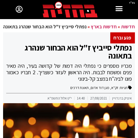
בס"ד
חדשות
»
חדשות בארץ
»
נפתלי סייביץ ז"ל הוא הבחור שנהרג בתאונה
פגע וברח
נפתלי סייביץ ז"ל הוא הבחור שנהרג
בתאונה
מכריו מספרים כי נפתלי היה דמות של קדושה בעיר, היה מאיר
פנים ומשמח לבבות. היה הראשון לעזור כשצריך. 2 חבריו כאמור
פונו לביה"ח במצב קל-בינוני
תגיות:
זק"א
,
מגן דוד אדום
,
תאונת דרכים
איציק ברנדויין
27/08/2021
14:40
י"ט אלול התשפ"א