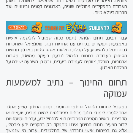
צוותים. הלימודים מעניקים בסיס רחב שמאפשר להשתלב בשוק
העבודה בתפקידים ניהוליים שונים, בארגונים קטנים ובינוניים ועד
חברות בינלאומיות.
עבור רבים, תחום הניהול נתפס ככזה שמוביל להגשמה אישית
באמצעות תפקידים בכירים עם אחריות רבה, פוטנציאל השתכרות
גבוה ויכולת להשפיע על קבלת החלטות אסטרטגיות בארגון. תחושת
הסיפוק בעבודה בתחום הניהול נובעת בעיקר מהשגת מטרות
ארגוניות, הובלת צוותים לעמידה ביעדים, וכמובן השפעה ישירה על
הצלחת הארגון.
תחום החינוך – נתיב למשמעות
עמוקה
במקביל לתחום הניהול הדינמי והחומרי, תחום החינוך מציע אתגר
אחר לגמרי. לימודי חינוך מכינים סטודנטים להיות מורים, יועצים או
מדריכים, כאשר המטרה המרכזית היא להנחיל ידע, ערכים ומיומנויות
לדור הצעיר. תחום החינוך איננו מתמקד רק בהקניית ידע פורמלי,
אלא גם בפיתוח אישי וחברתי של התלמידים. עבור מי שנמשך