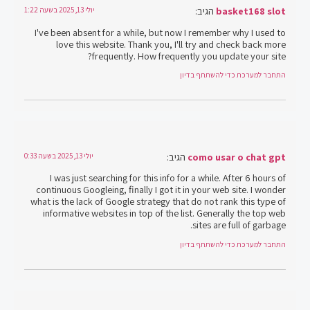
basket168 slot
הגיב:
יולי 13, 2025 בשעה 1:22
I've been absent for a while, but now I remember why I used to
love this website. Thank you, I'll try and check back more
frequently. How frequently you update your site?
התחבר למערכת כדי להשתתף בדיון
como usar o chat gpt
הגיב:
יולי 13, 2025 בשעה 0:33
I was just searching for this info for a while. After 6 hours of
continuous Googleing, finally I got it in your web site. I wonder
what is the lack of Google strategy that do not rank this type of
informative websites in top of the list. Generally the top web
sites are full of garbage.
התחבר למערכת כדי להשתתף בדיון