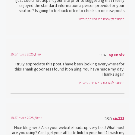
I just could not depart your site prior to suggesting that I really
enjoyed the standard information a person provide for your
visitors? Is going to be back often to check up on new posts
התחבר למערכת כדי להשתתף בדיון
agenolx
הגיב:
יולי 1, 2025 בשעה 16:17
I truly appreciate this post. I have been looking everywhere for
this! Thank goodness I found it on Bing. You have made my day!
Thanks again
התחבר למערכת כדי להשתתף בדיון
sis333
הגיב:
יוני 30, 2025 בשעה 18:57
Nice blog here! Also your website loads up very fast! What host
are you using? Can I get your affiliate link to your host? I wish my