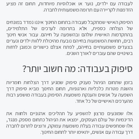
לעבודה עם ילדים, נוער או אוכלוסיות מיוחדות, תחום זה מציע
הזדמנות לקריירה עם תרומה משמעותית לחברה.
הסיפוק האישי שמתקבל מעבודה בתחום החינוך איננו נמדד במונחים
של הצלחה כספית, אלא בתרומה לערכים של התלמידים,
בהתקדמות האישית שלהם ובהשפעה על חייהם. עבור אנשי חינוך
רבים, תחושת המשמעות בחייהם נובעת מהיכולת ללוות ילדים ונערים
בצעדים משמעותיים בחייהם, לפתח אצלם כישורים וכמובן לחזות
בשינויים שהם עוברים לאורך השנים.
סיפוק בעבודה: מה חשוב יותר?
בזמן שתחום הניהול מעניק סיפוק שמגיע דרך הצלחות חומריות
והשגת מטרות כלכליות וארגוניות, תחום החינוך מביא סיפוק דרך
השפעה על אנשים והענקת משמעות. הסיפוק בעבודה מושפע רבות
מהערכים האישיים של כל אחד.
אלו שמונעים מרצון להשפיע על תהליכים ארגוניים ולחוות את
הדינמיות של עולם העסקים, ימצאו את הניהול כתחום מספק. מנגד,
אלו שמחפשים עבודה בעלת משמעות עמוקה, ורוצים לתרום לחברה
דרך עבודה עם אנשים, יתאימו יותר לתחום החינוך.