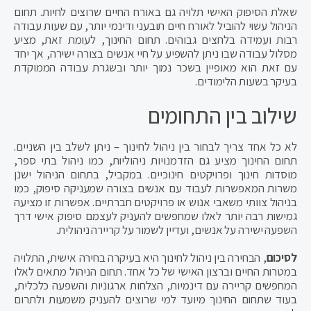
שאלת הסיפוק האישי תלויה גם באורח החיים שרוצים לחיות. תחום
הניהול עשוי להוביל לאורח חיים תובעני ודינמי יותר, עם שעות עבודה
רבות ועמידה בלחצים גבוהים. תחום החינוך, לעומת זאת, מציע
מסלול עבודה שבו ניתן להשפיע על חיי אנשים בצורה ישירה, אך יחד
עם זאת הוא מאופיין בשכר נמוך יותר ובשגרת עבודה הממוקדת
בעיקר בשעות הלימודים.
שילוב בין התחומים
לא כל אחד צריך לבחור בין ניהול לחינוך – ניתן לשלב בין השניים.
תחום החינוך מציע גם הזדמנויות ניהוליות, כמו ניהול בתי ספר,
מוסדות חינוך ופרויקטים חינוכיים. במקביל, בתחום הניהול ישנן
משרות המאפשרות לעבוד עם אנשים בצורה שמעניקה סיפוק, כמו
בניהול צוותי משאבי אנוש או פרויקטים חברתיים. אפשרות זו מציעה
גמישות רבה יותר לאלו שמחפשים להעניק לעצמם סיפוק אישי דרך
השפעה ישירה על אנשים, ועדיין לשמור על קריירה ניהולית.
לסיכום
, הבחירה בין ניהול לחינוך היא בעיקרה בחירה אישית, התלויה
במטרות החיים וברצון האישי של כל אחד. תחום הניהול מתאים לאלו
המחפשים קריירה עם דינמיות, הצלחות ארגוניות והשפעה כלכלית,
בעוד שתחום החינוך מיועד למי שרוצים להעניק משמעות ולתרום