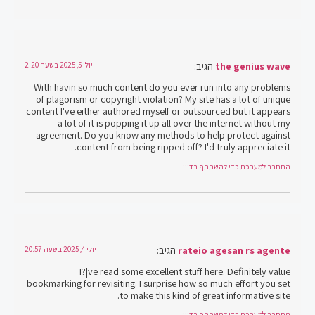
the genius wave
הגיב:
יולי 5, 2025 בשעה 2:20
With havin so much content do you ever run into any problems
of plagorism or copyright violation? My site has a lot of unique
content I've either authored myself or outsourced but it appears
a lot of it is popping it up all over the internet without my
agreement. Do you know any methods to help protect against
content from being ripped off? I'd truly appreciate it.
התחבר למערכת כדי להשתתף בדיון
rateio agesan rs agente
הגיב:
יולי 4, 2025 בשעה 20:57
I?¦ve read some excellent stuff here. Definitely value
bookmarking for revisiting. I surprise how so much effort you set
to make this kind of great informative site.
התחבר למערכת כדי להשתתף בדיון