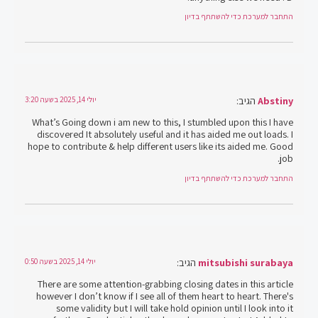
התחבר למערכת כדי להשתתף בדיון
Abstiny
הגיב:
יולי 14, 2025 בשעה 3:20
What’s Going down i am new to this, I stumbled upon this I have
discovered It absolutely useful and it has aided me out loads. I
hope to contribute & help different users like its aided me. Good
job.
התחבר למערכת כדי להשתתף בדיון
mitsubishi surabaya
הגיב:
יולי 14, 2025 בשעה 0:50
There are some attention-grabbing closing dates in this article
however I don’t know if I see all of them heart to heart. There's
some validity but I will take hold opinion until I look into it