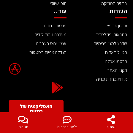
בחזית המוזיקה
תוכן שיווקי
הגדרות
עוד ..
עדכון פרופיל
פרסום בחזית
התראות וניוזלטרים
מערכת ניהול לידים
שדרוג למנוי פרימיום
אנטי וירוס בעברית
המייל האדום
הגדלת צפיות בסטטוס
פרסמו אצלנו
תקנון האתר
אודות בחזית מדיה
האפליקציה של
בחזית
הצטרפו לניוזלטר שלנו
שיתוף
צ'אט הכתבים
תגובות