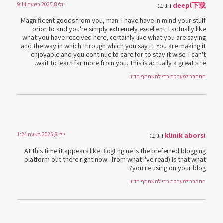
deepl下载
הגיב:
יולי 8, 2025 בשעה 9:14
Magnificent goods from you, man. I have have in mind your stuff
prior to and you're simply extremely excellent. I actually like
what you have received here, certainly like what you are saying
and the way in which through which you say it. You are making it
enjoyable and you continue to care for to stay it wise. I can't
wait to learn far more from you. This is actually a great site.
התחבר למערכת כדי להשתתף בדיון
klinik aborsi
הגיב:
יולי 8, 2025 בשעה 1:24
At this time it appears like BlogEngine is the preferred blogging
platform out there right now. (from what I've read) Is that what
you're using on your blog?
התחבר למערכת כדי להשתתף בדיון