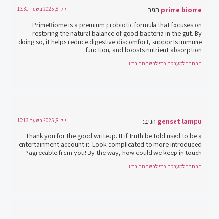
prime biome
הגיב:
יולי 8, 2025 בשעה 13:31
PrimeBiome is a premium probiotic formula that focuses on
restoring the natural balance of good bacteria in the gut. By
doing so, it helps reduce digestive discomfort, supports immune
function, and boosts nutrient absorption.
התחבר למערכת כדי להשתתף בדיון
genset lampu
הגיב:
יולי 8, 2025 בשעה 10:13
Thank you for the good writeup. It if truth be told used to be a
entertainment account it. Look complicated to more introduced
agreeable from you! By the way, how could we keep in touch?
התחבר למערכת כדי להשתתף בדיון