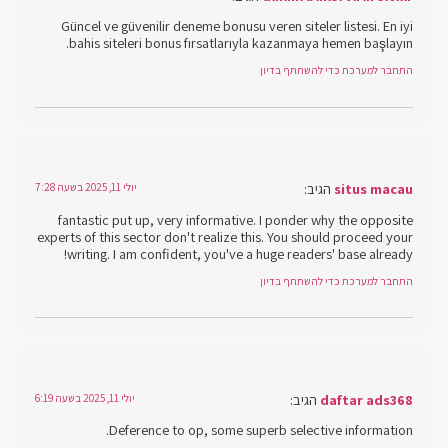
Güncel ve güvenilir deneme bonusu veren siteler listesi. En iyi
bahis siteleri bonus fırsatlarıyla kazanmaya hemen başlayın.
התחבר למערכת כדי להשתתף בדיון
situs macau
הגיב:
יולי 11, 2025 בשעה 7:28
fantastic put up, very informative. I ponder why the opposite
experts of this sector don't realize this. You should proceed your
writing. I am confident, you've a huge readers' base already!
התחבר למערכת כדי להשתתף בדיון
daftar ads368
הגיב:
יולי 11, 2025 בשעה 6:19
Deference to op, some superb selective information.