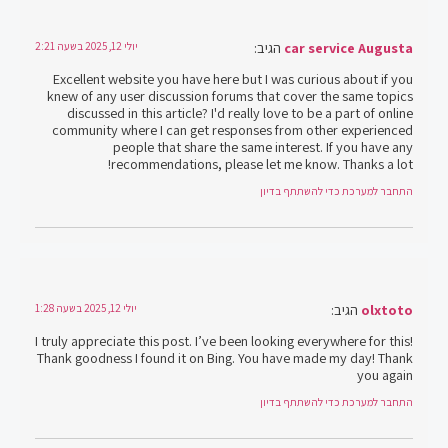
car service Augusta
הגיב:
יולי 12, 2025 בשעה 2:21
Excellent website you have here but I was curious about if you
knew of any user discussion forums that cover the same topics
discussed in this article? I'd really love to be a part of online
community where I can get responses from other experienced
people that share the same interest. If you have any
recommendations, please let me know. Thanks a lot!
התחבר למערכת כדי להשתתף בדיון
olxtoto
הגיב:
יולי 12, 2025 בשעה 1:28
I truly appreciate this post. I’ve been looking everywhere for this!
Thank goodness I found it on Bing. You have made my day! Thank
you again
התחבר למערכת כדי להשתתף בדיון