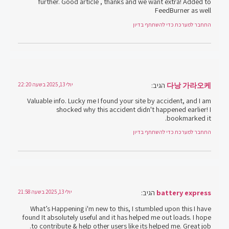
further. Good article , thanks and we want extra! Added to
FeedBurner as well
התחבר למערכת כדי להשתתף בדיון
다낭 가라오케
הגיב:
יולי 13, 2025 בשעה 22:20
Valuable info. Lucky me I found your site by accident, and I am
shocked why this accident didn't happened earlier! I
bookmarked it.
התחבר למערכת כדי להשתתף בדיון
battery express
הגיב:
יולי 13, 2025 בשעה 21:58
What’s Happening i'm new to this, I stumbled upon this I have
found It absolutely useful and it has helped me out loads. I hope
to contribute & help other users like its helped me. Great job.