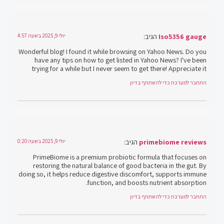
Iso5356 gauge
הגיב:
יולי 9, 2025 בשעה 4:57
Wonderful blog! I found it while browsing on Yahoo News. Do you
have any tips on how to get listed in Yahoo News? I've been
trying for a while but I never seem to get there! Appreciate it
התחבר למערכת כדי להשתתף בדיון
primebiome reviews
הגיב:
יולי 9, 2025 בשעה 0:20
PrimeBiome is a premium probiotic formula that focuses on
restoring the natural balance of good bacteria in the gut. By
doing so, it helps reduce digestive discomfort, supports immune
function, and boosts nutrient absorption.
התחבר למערכת כדי להשתתף בדיון