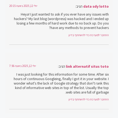
data sdy lotto
הגיב:
יולי 12, 2025 בשעה 20:15
Heya! I just wanted to ask if you ever have any issues with
hackers? My last blog (wordpress) was hacked and I ended up
losing a few months of hard work due to no back up. Do you
have any methods to prevent hackers?
התחבר למערכת כדי להשתתף בדיון
link alternatif situs toto
הגיב:
יולי 12, 2025 בשעה 7:56
I was just looking for this information for some time. After six
hours of continuous Googleing, finally I got it in your website. I
wonder what's the lack of Google strategy that don't rank this
kind of informative web sites in top of the list. Usually the top
web sites are full of garbage.
התחבר למערכת כדי להשתתף בדיון