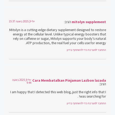
mitolyn supplement
הגיב:
יולי 9, 2025 בשעה 15:37
Mitolyn is a cutting-edge dietary supplement designed to restore
energy at the cellular level. Unlike typical energy boosters that
rely on caffeine or sugar, Mitolyn supports your body’s natural
ATP production, the real fuel your cells use for energy.
התחבר למערכת כדי להשתתף בדיון
Cara Membatalkan Pinjaman Lazbon lazada
יולי 9, 2025 בשעה
9:44
הגיב:
I am happy that I detected this web blog, just the right info that I
was searching for! .
התחבר למערכת כדי להשתתף בדיון