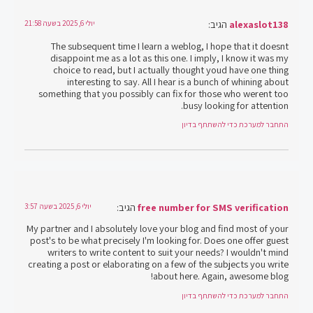
alexaslot138
הגיב:
יולי 6, 2025 בשעה 21:58
The subsequent time I learn a weblog, I hope that it doesnt
disappoint me as a lot as this one. I imply, I know it was my
choice to read, but I actually thought youd have one thing
interesting to say. All I hear is a bunch of whining about
something that you possibly can fix for those who werent too
busy looking for attention.
התחבר למערכת כדי להשתתף בדיון
free number for SMS verification
הגיב:
יולי 6, 2025 בשעה 3:57
My partner and I absolutely love your blog and find most of your
post's to be what precisely I'm looking for. Does one offer guest
writers to write content to suit your needs? I wouldn't mind
creating a post or elaborating on a few of the subjects you write
about here. Again, awesome blog!
התחבר למערכת כדי להשתתף בדיון