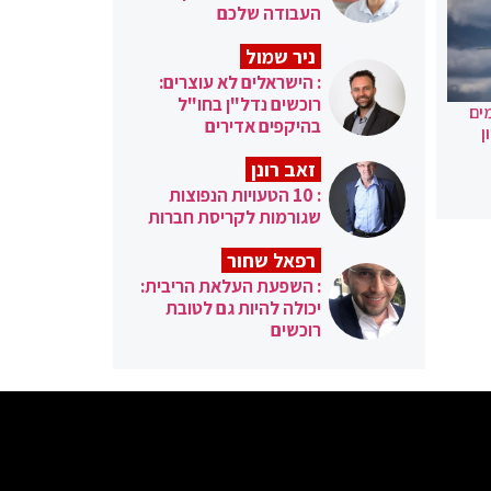
העבודה שלכם
ניר שמול
: הישראלים לא עוצרים:
רוכשים נדל"ן בחו"ל
ים
בהיקפים אדירים
ן
זאב רונן
: 10 הטעויות הנפוצות
שגורמות לקריסת חברות
רפאל שחור
: השפעת העלאת הריבית:
יכולה להיות גם לטובת
רוכשים