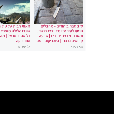
שוב טבח ביהודים • מחבלים
מאות רבות של טילים
הגיעו לעיר יפו מצוידים בנשק,
שוגרו הלילה מאיראן 
ומטרתם: רצח יהודים | שבעה
כל שטח ישראל | מה
קדושים נרצחו | השם יקום דמם
אחר דקה
אלי שפירא
אלי שפירא