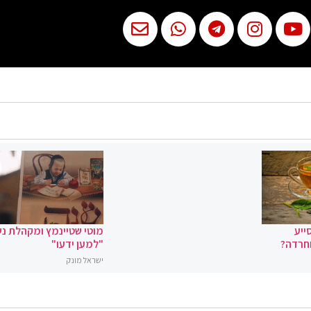
ייע
מוטי שטיינמץ ומקהלת נ
וחרדה?
"למען ידעו"
ישראל מונק