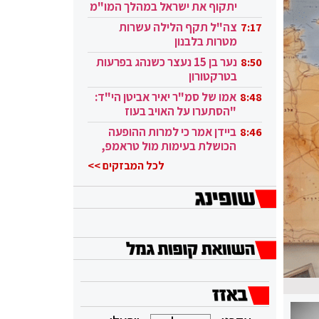
יתקוף את ישראל במהלך המו"מ
בקטאר"
צה"ל תקף הלילה עשרות
7:17
מטרות בלבנון
נער בן 15 נעצר כשנהג בפרעות
8:50
בטרקטורון
אמו של סמ"ר יאיר אביטן הי"ד:
8:48
"הסתערו על האויב בעוז
ובגבורה"
ביידן אמר כי למרות ההופעה
8:46
הכושלת בעימות מול טראמפ,
הוא ממשיך
לכל המבזקים >>