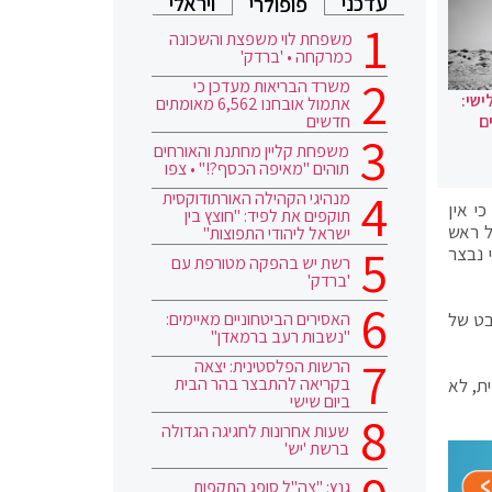
עדכני
ויראלי
פופולרי
משפחת לוי משפצת והשכונה
כמרקחה • 'ברדק'
משרד הבריאות מעדכן כי
ישי:
אתמול אובחנו 6,562 מאומתים
חדשים
ם
משפחת קליין מחתנת והאורחים
תוהים "מאיפה הכסף?!" • צפו
מנהיגי הקהילה האורתודוקסית
י אין
תוקפים את לפיד: "חוצץ בין
ל ראש
ישראל ליהודי התפוצות"
 נבצר
רשת יש בהפקה מטורפת עם
'ברדק'
האסירים הביטחוניים מאיימים:
בט של
"נשבות רעב ברמאדן"
הרשות הפלסטינית: יצאה
בקריאה להתבצר בהר הבית
ת, לא
ביום שישי
שעות אחרונות לחגיגה הגדולה
ברשת 'יש'
גנץ: "צה"ל סופג התקפות