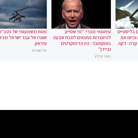
 בליסטיים
עיתונאי מצרי: "מי שסייע
מטח משמעותי של כטב"מ
וכיסו את
להיווצרות התנאים לטבח שבעה
שוגרו אל עבר ישראל מכיוו
 קרה- דקה
באוקטובר- היו הדמוקרטים
עיראק
וביידן"
אלי שפירא
מאיר קרליץ