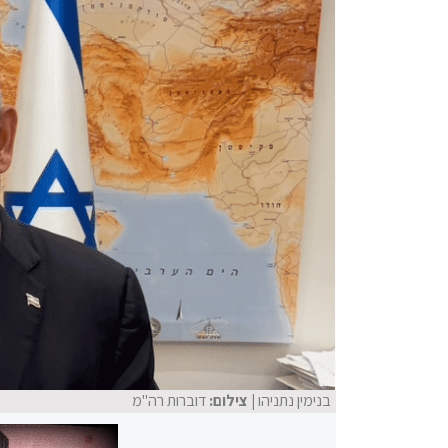
בנימין נתניהו
| צילום:
דוברות רה"מ