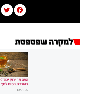
האם תה ירוק יכול לס
בהורדת רמות לחץ 
נועה קפלן