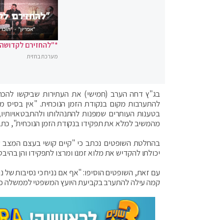
*"להחזירם לקדושה"
מערכת בחזית
בג"ץ דחה הערב (חמישי) את העתירות שביקשו להכרי
להתערבות מקום בנקודת הזמן הנוכחית. "אין בסיס 
בטענות העותרים שמפנות להתנהלותו ולהתבטאויותיו,
מהמשיב למלא את תפקידו בנקודת הזמן הנוכחית", כתב 
בהחלטת השופטים נכתב כי "קיים קושי בעצם המצב ש
יכולתו להקדיש את מלוא זמנו ומרצו לתפקידו והן בהיבט
עם זאת, השופטים הוסיפו: "אף אם נניח כי נסיבות של 
קמה עילה להתערב בקביעת היועץ המשפטי לממשלה כי