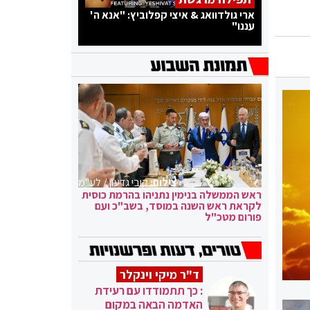
ארי גולדוואג & איצי קפלוביץ: "אנא ה'
עננו"
צילום:
קובי גדעון / לע"מ
ראש הממשלה בנימין נתניהו בהרמת כוסית
לקראת ראש השנה במוסד, בשב"כ ועם
פורום מטכ"ל
ד"ר מיקי וינקלר
: כך תתמודדו עם רעידת
האדמה הבאה במקום