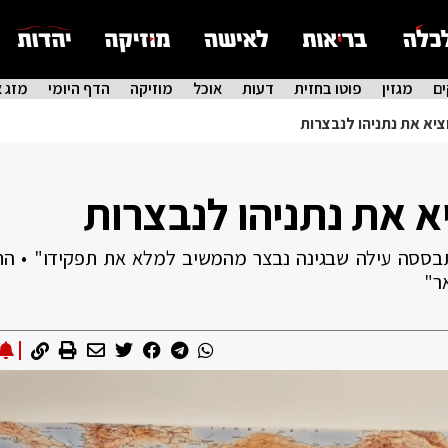
ם
מגזין
פוטו בחזית
דעות
אוכל
מוזיקה
הדף היומי
מזג א
ציא את נתניהו לנבצרות
א את נתניהו לנבצרות
בססה עילה שבגינה נבצר מהמשיב למלא את תפקידו" • הת
ר"