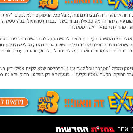
חה את העתירה לנבצרות נתניהו, אבל מכל הנימוקים הלא נכונים. "לעת הזו
 תקום עילה להדיח ראש ממשלה נבחר בשל "נבצרות מהותית". בג"ץ ממש הזמ
ועה מהודקת לצוואר ראש הממשלה".
משלה ובית המשפט העליון מוציאים לראש הממשלה הנאשם בפלילים כרטיס
ד להשתלח בצורה חסרת אחריות כלפי רשויות אכיפת החוק מבלי שיהיו לכך תוצ
י הדברים יופנמו וכי ראש הממשלה יחדול מלזרוע הרס במערכת אכיפת
ק נמסר: "המבצר נופל לנגד עינינו. ההחלטה שלא לקיים אפילו דיון בעת
בר החוקתי הקשה שאליו נקלענו – פוגעת לא רק בשלטון החוק אלא גם ב
ו אחר