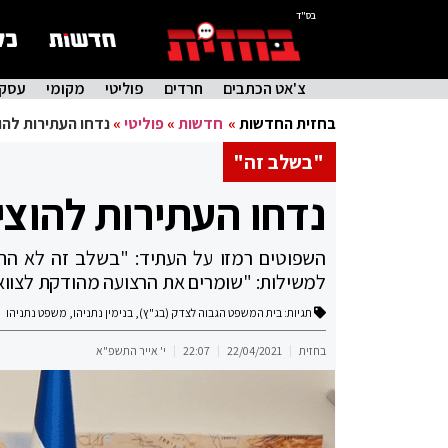
בס"ד
צ'אט הכתבים
חרדים
פוליטי
מקומי
עסקי
בחזית החדשות
»
חדשות
»
פוליטי
»
נדחו העתירות להו
"בשלב זה"
נדחו העתירות להוצי
השפוטים רמזו על העתיד: "בשלב זה לא הת
למשילות: "שומרים את הרצועה מהודקת לצווא
תגיות:
בית המשפט הגבוה לצדק (בג"ץ)
,
בנימין נתניהו
,
משפט נתניהו
בחזית
22/04/2021
22:07
י' אייר התשפ"א