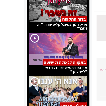
ברוח התקופה
אריק חנוך בסינגל קליפ יחודי: "זה
נשבר"
בתקווה לגאולה ולישועה
אבי הס מרגש עם סינגל חדש:
"לישועתך"
תפילה מרגשת