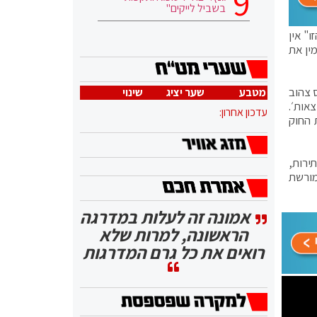
בשביל לייקים"
" אין
ין את
 צהוב
מטבע
שער יציג
שינוי
אות׳.
עדכון אחרון:
 החוק
ירות,
מורשת
אמונה זה לעלות במדרגה
הראשונה, למרות שלא
רואים את כל גרם המדרגות