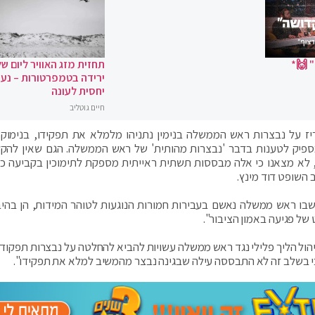
 🙌*
תחזית מזג האוויר ליום של
ירידה בטמפרטורות – נעי
יחסית לעונה
חיים גוטליב
ז על נבצרות ראש הממשלה בנימין נתניהו מלמלא את תפקידו, בנימוק כ
מספיק לטענות בדבר 'נבצרות מהותית' של ראש הממשלה. הגם שאין להק
 לא מצאנו כי אלה מבססות תשתית ראייתית מספקת לתימוכין בקביעה כי
השופט דוד מינץ.
בו ראש ממשלה נאשם בעבירות חמורות הנוגעות לטוהר המידות, הן בהי
 של פגיעה באמון הציבור".
ניהול הליך פלילי נגד ראש ממשלה עשויות להביא להחלטה על נבצרות תפקודי
 בשלב זה לא התבססה עילה שבגינה נבצר מהמשיב למלא את תפקידו".