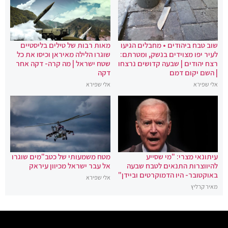
שוב טבח ביהודים • מחבלים הגיעו
מאות רבות של טילים בליסטיים
לעיר יפו מצוידים בנשק, ומטרתם:
שוגרו הלילה מאיראן וכיסו את כל
רצח יהודים | שבעה קדושים נרצחו
שטח ישראל | מה קרה- דקה אחר
| השם יקום דמם
דקה
אלי שפירא
אלי שפירא
עיתונאי מצרי: "מי שסייע
מטח משמעותי של כטב"מים שוגרו
להיווצרות התנאים לטבח שבעה
אל עבר ישראל מכיוון עיראק
באוקטובר- היו הדמוקרטים וביידן"
אלי שפירא
מאיר קרליץ