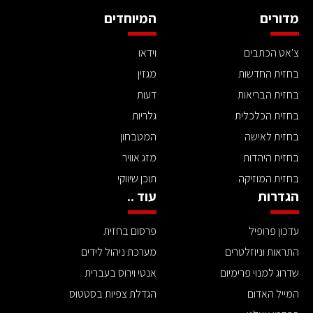
מדורים
המיוחדים
צ'אט הכתבים
וידאו
בחזית החדשות
מגזין
בחזית הבריאות
דעות
בחזית הכלכלית
גלריות
בחזית לאישה
המטבחון
בחזית היהדות
מזג אוויר
בחזית המוזיקה
תוכן שיווקי
הגדרות
עוד ..
עדכון פרופיל
פרסום בחזית
התראות וניוזלטרים
מערכת ניהול לידים
שדרוג למנוי פרימיום
אנטי וירוס בעברית
המייל האדום
הגדלת צפיות בסטטוס