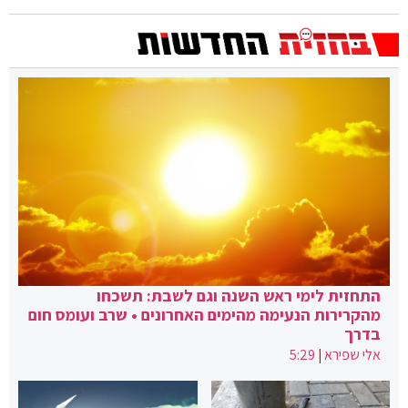
התחזית לימי ראש השנה וגם לשבת: תשכחו
מהקרירות הנעימה מהימים האחרונים • שרב ועומס חום
בדרך
אלי שפירא
|
5:29