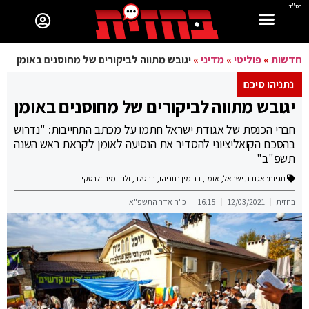
בס"ד
חדשות
»
פוליטי
»
מדיני
»
יגובש מתווה לביקורים של מחוסנים באומן
נתניהו סיכם
יגובש מתווה לביקורים של מחוסנים באומן
חברי הכנסת של אגודת ישראל חתמו על מכתב התחייבות: "נדרוש
בהסכם הקואליציוני להסדיר את הנסיעה לאומן לקראת ראש השנה
תשפ"ב"
תגיות:
אגודת ישראל
,
אומן
,
בנימין נתניהו
,
ברסלב
,
ולודומיר זלנסקי
בחזית
12/03/2021
16:15
כ"ח אדר התשפ"א