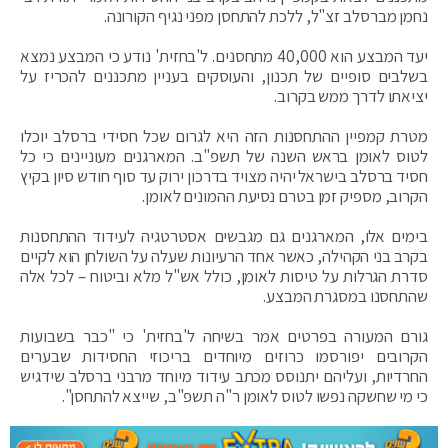
נחמן מברסלב זצ"ל, ללכת להתחסן מפני נגיף הקורונה.
יעד המבצע הוא 40,000 מתחסנים. ל'בחזית' נודע כי המבצע נמצא
בשלבים סופיים של תכנון, והעוסקים בעניין מתכננים להכריז על
יציאתו לדרך ממש בקרוב.
מטרת קמפיין ההתחסנות הזה היא לגרום שכל חסידי ברסלב יוכלו
לטוס לאומן בראש השנה של תשפ"ב. המארגנים מעוניינים כי כל
חסיד ברסלב בישראל יהיה מצויד בדרכון ירוק עד סוף חודש סיון בקיץ
הקרוב, מספיק זמן בטרם נסיעת ההמונים לאומן.
בימים אלו, המארגנים גם מגבשים אסטרטגיה לעידוד ההתחסנות
בקרב בני הקהילה, כאשר אחד הרעיונות שעלה על השולחן הוא לקיים
סדרת הגרלות על טיסות לאומן, כולל אש"ל מלא וביטוח – לכל אלה
שהתחסנו במסגרת המבצע.
גורם המעורה בפרטים אמר בשיחה ל'בחזית' כי "כבר בשבועות
הקרובים יפורסמו כרוזים מיוחדים בריכוזי החסידות שבערים
החרדיות, ועליהם יתנוסס מכתב עידוד מיוחד מרבני ברסלב שידגיש
כי מי שחשקה נפשו לטוס לאומן ר"ה תשפ"ב, שייצא להתחסן".