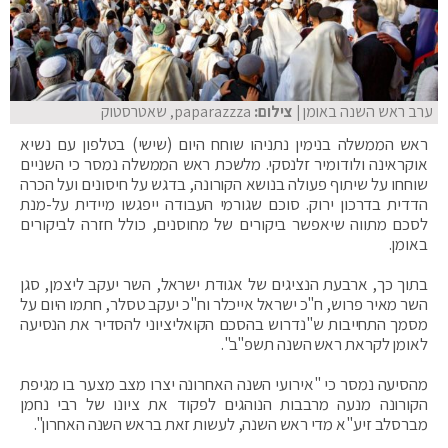
ערב ראש השנה באומן
| צילום:
paparazzza, שאטרסטוק
ראש הממשלה בנימין נתניהו שוחח היום (שישי) בטלפון עם נשיא
אוקראינה ולודומיר זלנסקי. מלשכת ראש הממשלה נמסר כי השניים
שוחחו על שיתוף פעולה בנושא הקורונה, בדגש על חיסונים ועל הכרה
הדדית בדרכון ירוק. סוכם שגורמי העבודה ייפגשו מיידית על-מנת
לסכם מתווה שיאפשר ביקורים של מחוסנים, כולל חזרה לביקורים
באומן.
בתוך כך, ארבעת הנציגים של אגודת ישראל, השר יעקב ליצמן, סגן
השר מאיר פרוש, ח"כ ישראל אייכלר וח"כ יעקב טסלר, חתמו היום על
מסמך התחייבות ש"נדרוש בהסכם הקואליציוני להסדיר את הנסיעה
לאומן לקראת ראש השנה תשפ"ב".
מהסיעה נמסר כי "אירועי השנה האחרונה יצרו מצב מצער בו מגיפת
הקורונה מנעה מרבבות הנוהגים לפקוד את ציונו של רבי נחמן
מברסלב זיע"א מדי ראש השנה, לעשות זאת בראש השנה האחרון".