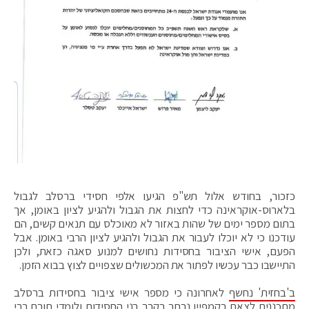
כזכור, בחודש אלול תש"פ הגיעו אלפי חסידי ברסלב לגבול
בלארוס-אוקראינה כדי לחצות את הגבול ולהגיע לציון באומן, אך
בתום מספר ימים של שהות באזור לא מאוכלס עם תנאים קשים, הם
עודכנו כי לא יוכלו לעבור את הגבול ולהגיע לציון הרבי באומן. אבל
הפעם, אישי הציבור בחסידות נחושים למנוע סאגה כזאת, ולכן
התיישבו כבר עכשיו לפתור את המכשולים שצפויים לצוץ בבוא הזמן.
ב'בחזית' נחשף
לאחרונה כי מספר אישי ציבור בחסידות ברסלב
מתכננים לצאת בקמפיין נרחב בקרב בני החסידות ולומדי תורת רבי