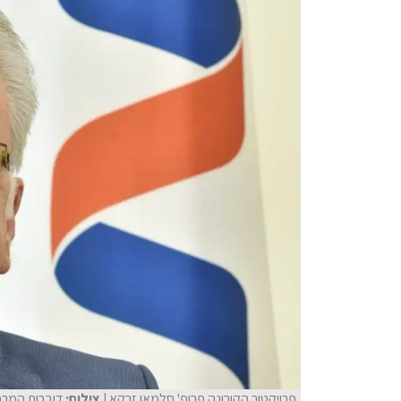
פרויקטור הקורונה פרופ' סלמאן זרקא
| צילום:
דוברות המרכז