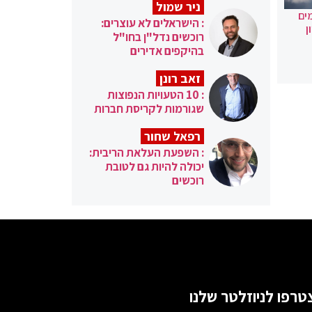
ניר שמול
ים
: הישראלים לא עוצרים:
ן
רוכשים נדל"ן בחו"ל
בהיקפים אדירים
זאב רונן
: 10 הטעויות הנפוצות
שגורמות לקריסת חברות
רפאל שחור
: השפעת העלאת הריבית:
יכולה להיות גם לטובת
רוכשים
טרפו לניוזלטר שלנו