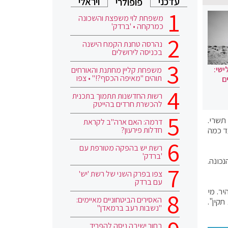
עדכני
ויראלי
פופולרי
משפחת לוי משפצת והשכונה
כמרקחה • 'ברדק'
נהרסה טחנת הקמח הישנה
בכניסה לירושלים
ישי:
משפחת קליין מחתנת והאורחים
תוהים "מאיפה הכסף?!" • צפו
ם
רשות החדשנות תתמוך בתכנית
להכשרת חרדים בהייטק
תשרי.
דרמה: האם ארה"ב לקראת
חדלות פירעון?
ד כמה
רשת יש בהפקה מטורפת עם
'ברדק'
כונה.
צפו בפרק השני של רשת 'יש'
עם ברדק
מעו נגד הבדיקות של מד"א ואמר כי: "בדיקות מד"א הן לא בדיקות אנטיגן אלא PCR מהיר. מי
האסירים הביטחוניים מאיימים:
קין".
"נשבות רעב ברמאדן"
בחור ישיבה ניסה להפריד