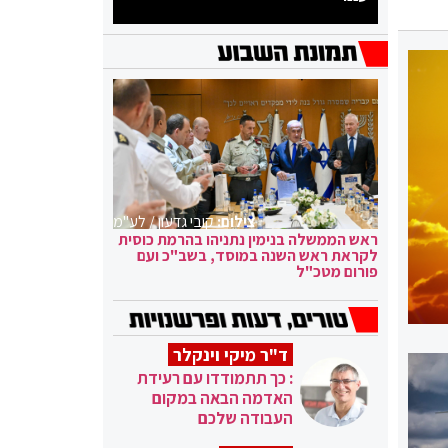
צילום:
קובי גדעון / לע"מ
ראש הממשלה בנימין נתניהו בהרמת כוסית
לקראת ראש השנה במוסד, בשב"כ ועם
פורום מטכ"ל
ד"ר מיקי וינקלר
: כך תתמודדו עם רעידת
האדמה הבאה במקום
העבודה שלכם