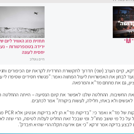
 🙌*
תחזית מזג האוויר ליום של
ירידה בטמפרטורות – נעי
יחסית לעונה
חיים גוטליב
רקא, קיים הערב (שני) תדרוך לתקשורת החרדית לקראת יום הכיפורים וחגי 
ועד לבחון את האפשרויות ליעול המתווה ואמר: "פגשתי חסידים שסיפרו לי ע
ציון, גם את מתחם מד"א והמרפאה.
 את החשיבות. ההחלטה שלנו לאפשר את קיום הנסיעה – הייתה ההחלטה הנ
 לאנשים ולא באתי, חלילה, לעשות ביקורת" אמר לכתבים.
פרופסור זרקא התייחס גם לטענות שנש
 על כל מי ששב מחו"ל. ומי שבכל זאת החליט לעלות לטיסה, הרי שזה לא ת
לבצע בדיקה אמר זרקא "כי אם אירעה תקלה הרי שהיא תיבדק".