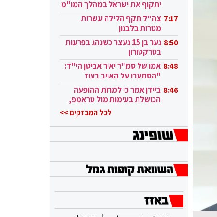
יתקוף את ישראל במהלך המו"מ
בקטאר"
צה"ל תקף הלילה עשרות
7:17
מטרות בלבנון
נער בן 15 נעצר כשנהג בפרעות
8:50
בטרקטורון
אמו של סמ"ר יאיר אביטן הי"ד:
8:48
"הסתערו על האויב בעוז
ובגבורה"
ביידן אמר כי למרות ההופעה
8:46
הכושלת בעימות מול טראמפ,
הוא ממשיך
לכל המבזקים >>