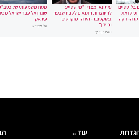
 בליסטיים
עיתונאי מצרי: "מי שסייע
מטח משמעותי של כטב"מ
וכיסו את
להיווצרות התנאים לטבח שבעה
שוגרו אל עבר ישראל מכיוו
 קרה- דקה
באוקטובר- היו הדמוקרטים
עיראק
וביידן"
אלי שפירא
מאיר קרליץ
גדרות
עוד ..
הצ