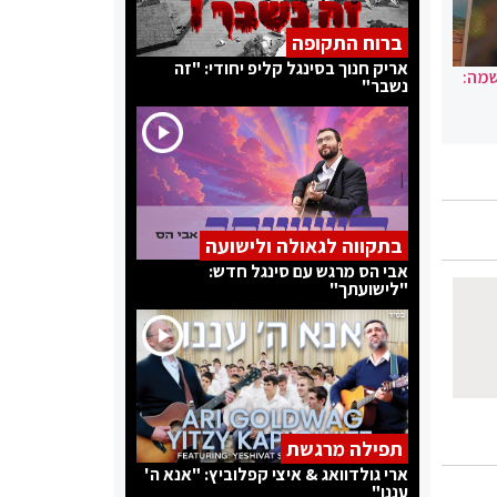
ברוח התקופה
אריק חנוך בסינגל קליפ יחודי: "זה
שמה:
נשבר"
בתקווה לגאולה ולישועה
אבי הס מרגש עם סינגל חדש:
"לישועתך"
תפילה מרגשת
ארי גולדוואג & איצי קפלוביץ: "אנא ה'
עננו"