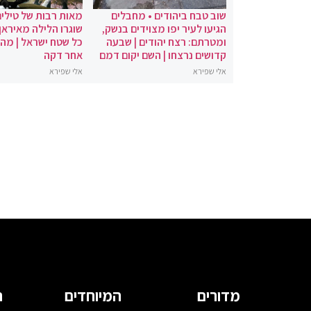
שוב טבח ביהודים • מחבלים
מאות רבות של טילים
הגיעו לעיר יפו מצוידים בנשק,
שוגרו הלילה מאיראן 
ומטרתם: רצח יהודים | שבעה
כל שטח ישראל | מה
קדושים נרצחו | השם יקום דמם
אחר דקה
אלי שפירא
אלי שפירא
מדורים
המיוחדים
ה