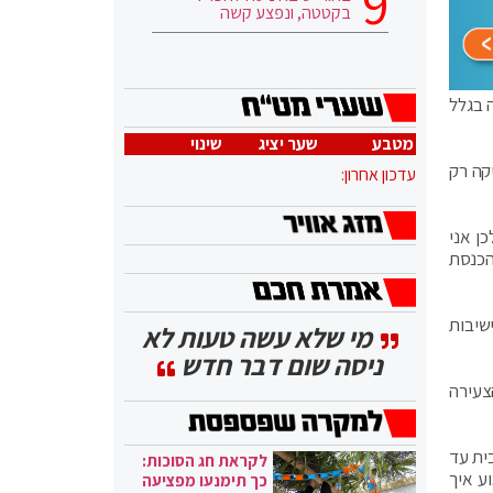
בקטטה, ונפצע קשה
 בגלל
מטבע
שער יציג
שינוי
קה רק
עדכון אחרון:
ן אני
הכנסת
שיבות
מי שלא עשה טעות לא
ניסה שום דבר חדש
צעירה
ית עד
לקראת חג הסוכות:
ע איך
כך תימנעו מפציעה