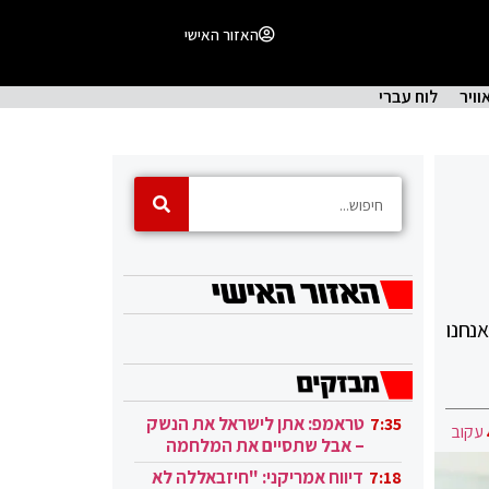
האזור האישי
וויר
לוח עברי
נחנו
טראמפ: אתן לישראל את הנשק
7:35
עקוב
– אבל שתסיים את המלחמה
בעזה
דיווח אמריקני: "חיזבאללה לא
7:18