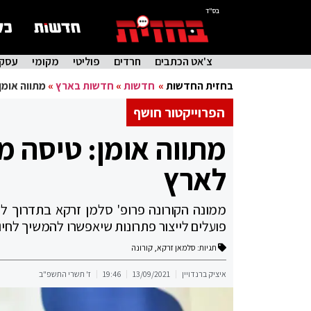
בס"ד
צ'אט הכתבים
חרדים
פוליטי
מקומי
עסקי
בחזית החדשות
»
חדשות
»
חדשות בארץ
»
מתווה אומן
הפרוייקטור חושף
מתווה אומן: טיסה מ
לארץ
ממונה הקורונה פרופ' סלמן זרקא בתדרוך לת
פועלים לייצור פתרונות שיאפשרו להמשיך לחיו
תגיות:
סלמאן זרקא
,
קורונה
איציק ברנדויין
13/09/2021
19:46
ז' תשרי התשפ"ב