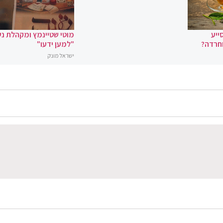
ייע
מוטי שטיינמץ ומקהלת נ
וחרדה?
"למען ידעו"
ישראל מונק