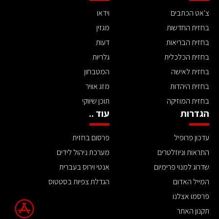
צ'אט הכתבים
וידאו
בחזית החדשות
מגזין
בחזית הבריאות
דעות
בחזית הכלכלית
גלריות
בחזית לאישה
המטבחון
בחזית היהדות
מזג אוויר
בחזית המוזיקה
תוכן שיווקי
הגדרות
עוד ..
עדכון פרופיל
פרסום בחזית
התראות וניוזלטרים
מערכת ניהול לידים
שדרוג למנוי פרימיום
אנטי וירוס בעברית
המייל האדום
הגדלת צפיות בסטטוס
פרסמו אצלנו
תקנון האתר