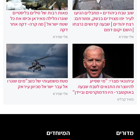
שוב טבח ביהודים • מחבלים הגיעו
מאות רבות של טילים בליסטיים
לעיר יפו מצוידים בנשק, ומטרתם:
שוגרו הלילה מאיראן וכיסו את כל
רצח יהודים | שבעה קדושים נרצחו
שטח ישראל | מה קרה- דקה אחר
| השם יקום דמם
דקה
אלי שפירא
אלי שפירא
עיתונאי מצרי: "מי שסייע
מטח משמעותי של כטב"מים שוגרו
להיווצרות התנאים לטבח שבעה
אל עבר ישראל מכיוון עיראק
באוקטובר- היו הדמוקרטים וביידן"
אלי שפירא
מאיר קרליץ
מדורים
המיוחדים