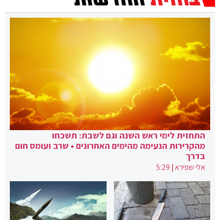
התחזית לימי ראש השנה וגם לשבת: תשכחו
מהקרירות הנעימה מהימים האחרונים • שרב ועומס חום
בדרך
אלי שפירא
|
5:29