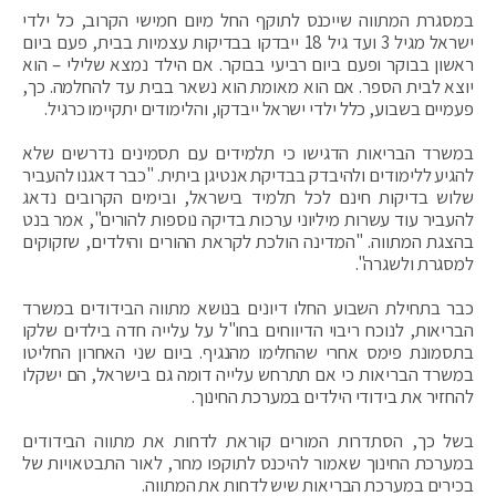
במסגרת המתווה שייכנס לתוקף החל מיום חמישי הקרוב, כל ילדי
ישראל מגיל 3 ועד גיל 18 ייבדקו בבדיקות עצמיות בבית, פעם ביום
ראשון בבוקר ופעם ביום רביעי בבוקר. אם הילד נמצא שלילי – הוא
יוצא לבית הספר. אם הוא מאומת הוא נשאר בבית עד להחלמה. כך,
פעמיים בשבוע, כלל ילדי ישראל ייבדקו, והלימודים יתקיימו כרגיל.
במשרד הבריאות הדגישו כי תלמידים עם תסמינים נדרשים שלא
להגיע ללימודים ולהיבדק בבדיקת אנטיגן ביתית. "כבר דאגנו להעביר
שלוש בדיקות חינם לכל תלמיד בישראל, ובימים הקרובים נדאג
להעביר עוד עשרות מיליוני ערכות בדיקה נוספות להורים", אמר בנט
בהצגת המתווה. "המדינה הולכת לקראת ההורים והילדים, שזקוקים
למסגרת ולשגרה".
כבר בתחילת השבוע החלו דיונים בנושא מתווה הבידודים במשרד
הבריאות, לנוכח ריבוי הדיווחים בחו"ל על עלייה חדה בילדים שלקו
בתסמונת פימס אחרי שהחלימו מהנגיף. ביום שני האחרון החליטו
במשרד הבריאות כי אם תתרחש עלייה דומה גם בישראל, הם ישקלו
להחזיר את בידודי הילדים במערכת החינוך.
בשל כך, הסתדרות המורים קוראת לדחות את מתווה הבידודים
במערכת החינוך שאמור להיכנס לתוקפו מחר, לאור התבטאויות של
בכירים במערכת הבריאות שיש לדחות את המתווה.