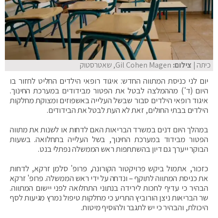
כיתה
| צילום:
Gil Cohen Magen, שאטרסטוק
יום לני כניסת המתווה החדש: איגוד רופאי הילדים החליט לחזור בו
היום (ד') מההמלצה לבטל את הפטור מבידודים במערכת החינוך.
איגוד רופאי הילדים סבור שבשל העלייה באשפוזים ומצוקת מחלקות
הילדים בבתי החולים, זאת לא העת לבטל את הבידודים.
במהלך היום דנים במשרד הבריאות האם לדחות או לשנות את מתווה
הפטור מבידוד במערכת החינוך, בשל העלייה בתחלואה. בשעות
הבוקר ייערך גם דיון בהשתתפות ראש הממשלה נפתלי בנט.
כזכור, אתמול ביקש פרויקטור הקורונה, פרופ' סלמן זרקא, לדחות
את כניסת המתווה לתוקף – ונדחה על ידי ראש הממשלה. פרופ' זרקא
הבהיר כי עדיף לחכות לירידה בנתוני התחלואה לפני יישום המתווה.
שר הבריאות ניצן הורוביץ התריע כי מחלקות טיפול נמרץ מגיעות לסף
היכולת, והבהיר כי יש לתגבר ולהוסיף מיטות.