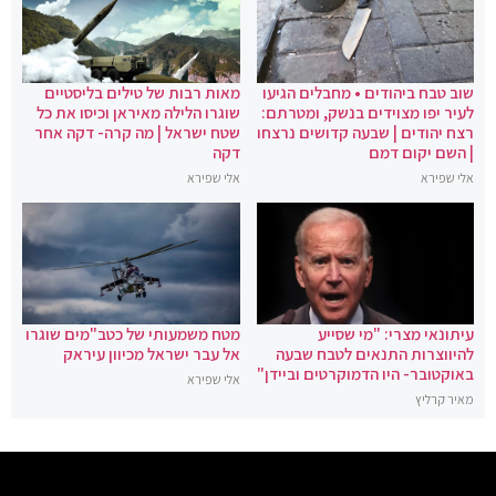
שוב טבח ביהודים • מחבלים הגיעו
מאות רבות של טילים בליסטיים
לעיר יפו מצוידים בנשק, ומטרתם:
שוגרו הלילה מאיראן וכיסו את כל
רצח יהודים | שבעה קדושים נרצחו
שטח ישראל | מה קרה- דקה אחר
| השם יקום דמם
דקה
אלי שפירא
אלי שפירא
עיתונאי מצרי: "מי שסייע
מטח משמעותי של כטב"מים שוגרו
להיווצרות התנאים לטבח שבעה
אל עבר ישראל מכיוון עיראק
באוקטובר- היו הדמוקרטים וביידן"
אלי שפירא
מאיר קרליץ