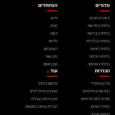
מדורים
המיוחדים
צ'אט הכתבים
וידאו
בחזית החדשות
מגזין
בחזית הבריאות
דעות
בחזית הכלכלית
גלריות
בחזית לאישה
המטבחון
בחזית היהדות
מזג אוויר
בחזית המוזיקה
תוכן שיווקי
הגדרות
עוד ..
עדכון פרופיל
פרסום בחזית
התראות וניוזלטרים
מערכת ניהול לידים
שדרוג למנוי פרימיום
אנטי וירוס בעברית
המייל האדום
הגדלת צפיות בסטטוס
פרסמו אצלנו