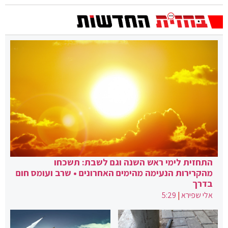
התחזית לימי ראש השנה וגם לשבת: תשכחו
מהקרירות הנעימה מהימים האחרונים • שרב ועומס חום
בדרך
אלי שפירא
|
5:29