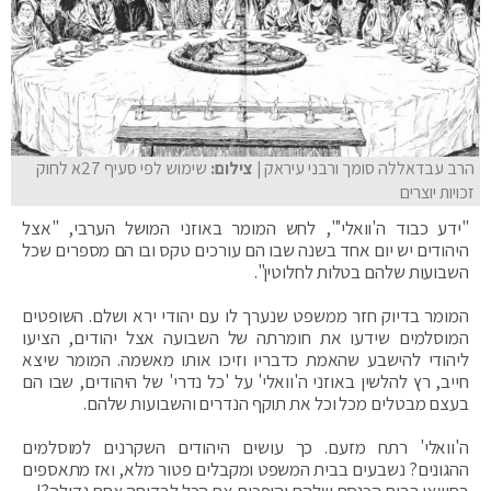
הרב עבדאללה סומך ורבני עיראק
| צילום:
שימוש לפי סעיף 27א לחוק
זכויות יוצרים
"ידע כבוד ה'וואלי'", לחש המומר באוזני המושל הערבי, "אצל
היהודים יש יום אחד בשנה שבו הם עורכים טקס ובו הם מספרים שכל
השבועות שלהם בטלות לחלוטין".
המומר בדיוק חזר ממשפט שנערך לו עם יהודי ירא ושלם. השופטים
המוסלמים שידעו את חומרתה של השבועה אצל יהודים, הציעו
ליהודי להישבע שהאמת כדבריו וזיכו אותו מאשמה. המומר שיצא
חייב, רץ להלשין באוזני ה'וואלי' על 'כל נדרי' של היהודים, שבו הם
בעצם מבטלים מכל וכל את תוקף הנדרים והשבועות שלהם.
ה'וואלי' רתח מזעם. כך עושים היהודים השקרנים למוסלמים
ההגונים? נשבעים בבית המשפט ומקבלים פטור מלא, ואז מתאספים
בחשאי בבית הכנסת שלהם והופכים את הכל לבדיחה אחת גדולה?!