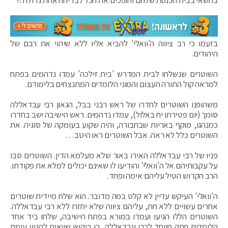
בזעמו כי רב ציווה ה'וואלי' להביא אליו ללא שיהוי את רבם של
היהודים.
השוטרים שנשלחו לבית המדרש 'בית זילכה' עמדו נדהמים בפתח
למראה קול התורה העצום והמוני הלומדים המתנצחים בלימודם.
משהופנו השוטרים לחדרו של ראש רבני בבל, הגאון רבי עבדאללה
סומך (יום פטירתו יח באלול), עמדו נדהמים. ראש הישיבה ישב בחדרו
כמנהגו, מוקף באריות שבחבורה, והיה שקוע בעומקה של סוגיה. את
השוטרים כלל לא ראה. אבל השוטרים ראו היטב…
פניו של רבי עבדאללה האירו באור שלא מעלמא הדין. השוטרים סבו
על עקבותיהם אל ה'וואלי' והודיעו לו שאינם יכולים למלא את פקודתו.
הרב הקדוש הטיל עליהם אימה ופחד.
ה'וואלי' העיקש עדיין לא קלט במה מדובר. הוא שלח מיידית שוטרים
אחרים עשויים ללא חת, עליהם ציווה שלא יחזרו ללא רבי עבדאללה.
השוטרים הללו הגיעו ועמדו במורא בפתח הישיבה, שלחו ביד אחד
הלומדים פתק מיוחד לרבי עבדאללה, בו ביקשו שייאות להגיע עימם