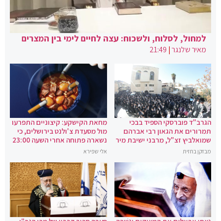
למחול, לסלוח, ולשכוח: עצה לחיים לימי בין המצרים
מאיר שלנגר
|
21:49
הגרב"ד פוברסקי הספיד בבכי
מחאת הקישקע: קיצוניים התפרעו
תמרורים את הגאון רבי אברהם
מול מסעדת צ'ולנט בירושלים, כי
שמואלביץ זצ"ל, מרבני ישיבת מיר
נשארה פתוחה אחרי השעה 23:00
מבזקן בחזית
אלי שפירא