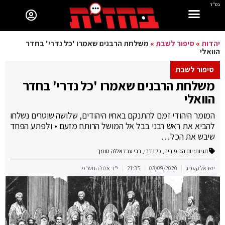
בס"ד
יהדות
»
סיפור לשבת
»
משלחת הרבנים שאמרו 'כל נדרי' בחדר
הוואלי
סיפור לשבת
משלחת הרבנים שאמרו 'כל נדרי' בחדר
הוואלי
המומר היהודי זמם להתנקם באחיו היהודים, שלושה שוטרים נשלחו
להביא את ראש רבני בבל אל המושל הרותח מזעם • ולפתע הפחד
שיבש את הכל…
תגיות:
יום הכיפורים
,
כל נדרי
,
רבי עבדאללה סומך
ישראל קעניג
03/09/2020
21:35
י"ד אלול התש"פ