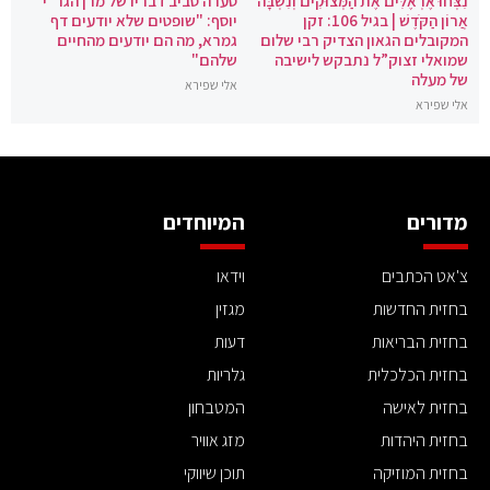
נִצְּחוּ אֶרְאֶלִּים אֶת הַמְּצוּקִים וְנִשְׁבָּה
סערה סביב דבריו של מרן הגר"י
אֲרוֹן הַקֹּדֶשׁ | בגיל 106: זקן
יוסף: "שופטים שלא יודעים דף
המקובלים הגאון הצדיק רבי שלום
גמרא, מה הם יודעים מהחיים
שמואלי זצוק”ל נתבקש לישיבה
שלהם"
של מעלה
אלי שפירא
אלי שפירא
מדורים
המיוחדים
צ'אט הכתבים
וידאו
בחזית החדשות
מגזין
בחזית הבריאות
דעות
בחזית הכלכלית
גלריות
בחזית לאישה
המטבחון
בחזית היהדות
מזג אוויר
בחזית המוזיקה
תוכן שיווקי