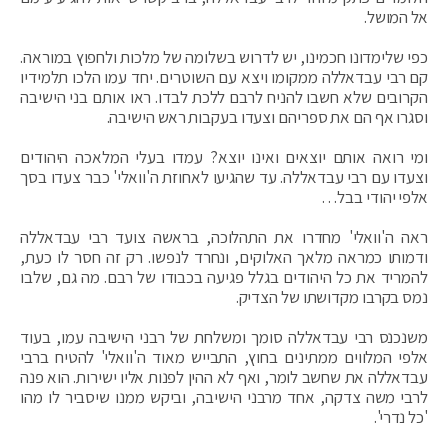
אל המושל.
כפי שלימדונו חכמינו, יש לדרוש בשלומה של מלכות ולחפוץ במוראה.
קם רבי עבדאללה ממקומו ויצא עם השוטרים. יחד עמו הלכו תלמידיו
הקרובים שלא חשבו להניח לרבם ללכת לבדו. ראו אותם בני הישיבה
וסגרו אף הם את ספריהם וצעדו בעקבות ראש הישיבה.
ומי רואה אותם יוצאים ואינו יוצא? עמדו בעלי המלאכה היהודים
וצעדו עם רבי עבדאללה. עד שהגיעו לאחוזת ה'וואלי' כבר צעדו בסך
אלפי יהודי בבל…
ראה ה'וואלי' מחדרו את התהלוכה, בראשה צועד רבי עבדאללה
ודמותו כמראה מלאך האלוקים, ונחרד לנפשו. רק זה חסר לו כעת,
להמריד את כל היהודים בגלל פגיעה בכבודו של רבם. מה גם, שלבו
נמס בקרבו מקדושתו של הצדיק.
משנכנס רבי עבדאללה סומך ומשלחת של רבני הישיבה עמו, בעוד
אלפי המלווים ממתינים בחוץ, התבייש מאוד ה'וואלי' להטיח ברבי
עבדאללה את שחשב לומר, ואף לא ההין לפנות אליו ישירות. הוא פנה
לרבי משה צדקה, אחד מרבני הישיבה, וביקש ממנו שיסביר לו מהו
'כל נדרי'.