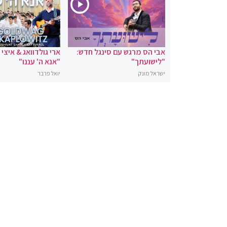
אבי הס מרגש עם סינגל חדש:
ארי גולדוואג & איצי
"לישועתך"
"אנא ה' עננו"
ישראל מונק
יואל פרבר