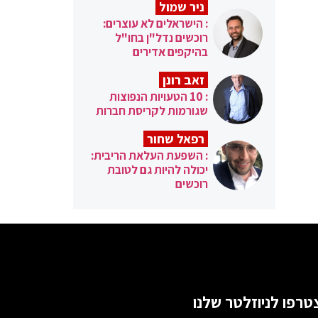
ניר שמול
: הישראלים לא עוצרים:
רוכשים נדל"ן בחו"ל
בהיקפים אדירים
זאב רונן
: 10 הטעויות הנפוצות
שגורמות לקריסת חברות
רפאל שחור
: השפעת העלאת הריבית:
יכולה להיות גם לטובת
רוכשים
טרפו לניוזלטר שלנו