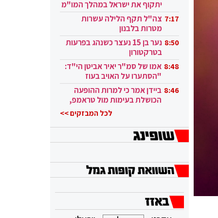
יתקוף את ישראל במהלך המו"מ
בקטאר"
צה"ל תקף הלילה עשרות
7:17
מטרות בלבנון
נער בן 15 נעצר כשנהג בפרעות
8:50
בטרקטורון
אמו של סמ"ר יאיר אביטן הי"ד:
8:48
"הסתערו על האויב בעוז
ובגבורה"
ביידן אמר כי למרות ההופעה
8:46
הכושלת בעימות מול טראמפ,
הוא ממשיך
לכל המבזקים >>