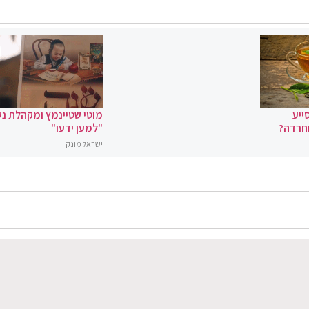
ייע
מוטי שטיינמץ ומקהלת נ
וחרדה?
"למען ידעו"
ישראל מונק