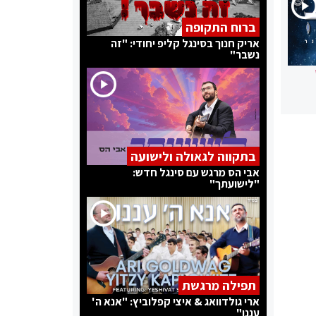
ברוח התקופה
אריק חנוך בסינגל קליפ יחודי: "זה
נשבר"
בתקווה לגאולה ולישועה
אבי הס מרגש עם סינגל חדש:
"לישועתך"
תפילה מרגשת
ארי גולדוואג & איצי קפלוביץ: "אנא ה'
עננו"