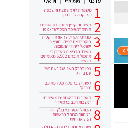
עדכני
ויראלי
פופולרי
משפחת לוי משפצת והשכונה
כמרקחה • 'ברדק'
משפחת קליין מחתנת והאורחים
תוהים "מאיפה הכסף?!" • צפו
מנהיגי הקהילה האורתודוקסית
תוקפים את לפיד: "חוצץ בין
ישראל ליהודי התפוצות"
משרד הבריאות מעדכן כי
אתמול אובחנו 6,562 מאומתים
חדשים
צפו בפרק השני של רשת 'יש'
עם ברדק
רשת יש בהפקה מטורפת עם
'ברדק'
האסירים הביטחוניים מאיימים:
"נשבות רעב ברמאדן"
הכותל המערבי: בג"ץ ידון
במתווה הכותל בראשות
הנשיאה חיות
שעות אחרונות לחגיגה הגדולה