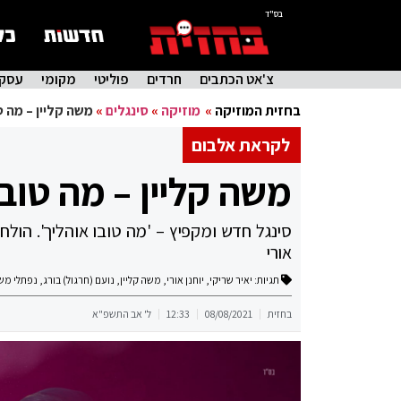
בס"ד
צ'אט הכתבים
חרדים
פוליטי
מקומי
עסקי
בחזית המוזיקה
»
מוזיקה
»
סינגלים
»
משה קליין – מה ט
לקראת אלבום
משה קליין – מה טובו
סינגל חדש ומקפיץ – 'מה טובו אוהליך'. הולח
אורי
תגיות:
יאיר שריקי
,
יוחנן אורי
,
משה קליין
,
נועם (חרגול) בורג
,
נפתלי מש
בחזית
08/08/2021
12:33
ל' אב התשפ"א