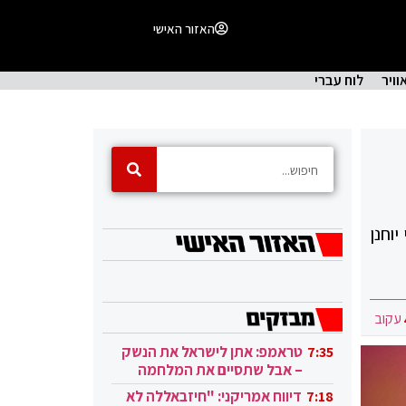
האזור האישי
וויר
לוח עברי
וחנן
עקוב
טראמפ: אתן לישראל את הנשק
7:35
– אבל שתסיים את המלחמה
בעזה
דיווח אמריקני: "חיזבאללה לא
7:18