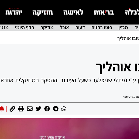
ם
מגזין
פוטו בחזית
דעות
אוכל
מוזיקה
הדף היומי
מזג א
ובו אוהליך
 אוהליך
ן ע"י נפתלי שניצלער כשעל העיבוד וההפקה המוזיקלית אחראי י
ה שניצלער