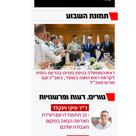
צילום:
קובי גדעון / לע"מ
ראש הממשלה בנימין נתניהו בהרמת כוסית
לקראת ראש השנה במוסד, בשב"כ ועם
פורום מטכ"ל
ד"ר מיקי וינקלר
: כך תתמודדו עם רעידת
האדמה הבאה במקום
העבודה שלכם