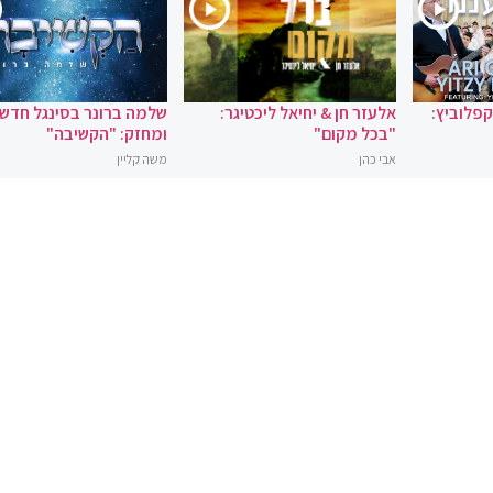
 קפלוביץ:
אלעזר חן & יחיאל ליכטיגר:
שלמה ברונר בסינגל חדש
"בכל מקום"
ומחזק: "הקשיבה"
אבי כהן
משה קליין