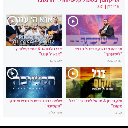
אבי כהן
|
0:31
אבי הס מרגש עם סינגל חדש:
ארי גולדוואג & איצי קפלוביץ:
"לישועתך"
"אנא ה' עננו"
ישראל מונק
יואל פרבר
אלעזר חן & יחיאל ליכטיגר: "בכל
שלמה ברונר בסינגל חדש ומחזק:
מקום"
"הקשיבה"
אבי כהן
משה קליין