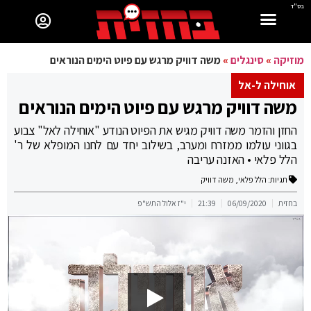
בס"ד
מוזיקה
»
סינגלים
»
משה דוויק מרגש עם פיוט הימים הנוראים
אוחילה ל-אל
משה דוויק מרגש עם פיוט הימים הנוראים
החזן והזמר משה דוויק מגיש את הפיוט הנודע "אוחילה לאל" צבוע
בגווני עולמו ממזרח ומערב, בשילוב יחד עם לחנו המופלא של ר'
הלל פלאי • האזנה עריבה
תגיות:
הלל פלאי
,
משה דוויק
בחזית
06/09/2020
21:39
י"ז אלול התש"פ