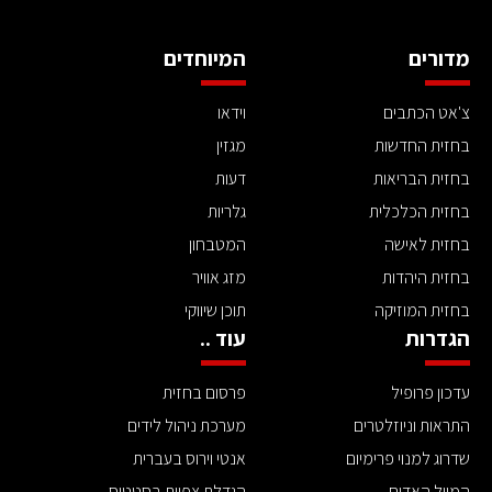
מדורים
המיוחדים
צ'אט הכתבים
וידאו
בחזית החדשות
מגזין
בחזית הבריאות
דעות
בחזית הכלכלית
גלריות
בחזית לאישה
המטבחון
בחזית היהדות
מזג אוויר
בחזית המוזיקה
תוכן שיווקי
הגדרות
עוד ..
עדכון פרופיל
פרסום בחזית
התראות וניוזלטרים
מערכת ניהול לידים
שדרוג למנוי פרימיום
אנטי וירוס בעברית
המייל האדום
הגדלת צפיות בסטטוס