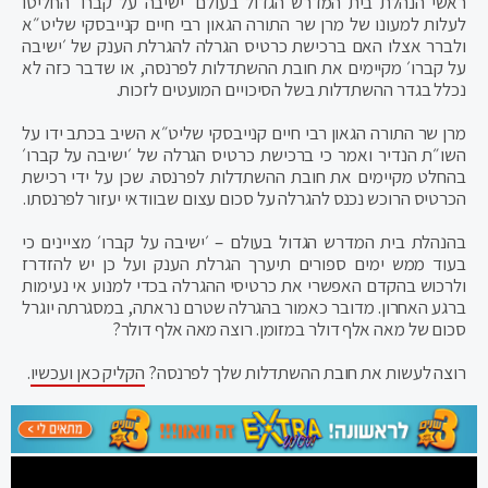
ראשי הנהלת בית המדרש הגדול בעולם ׳ישיבה על קברו׳ החליטו
לעלות למעונו של מרן שר התורה הגאון רבי חיים קנייבסקי שליט״א
ולברר אצלו האם ברכישת כרטיס הגרלה להגרלת הענק של ׳ישיבה
על קברו׳ מקיימים את חובת ההשתדלות לפרנסה, או שדבר כזה לא
נכלל בגדר ההשתדלות בשל הסיכויים המועטים לזכות.
מרן שר התורה הגאון רבי חיים קנייבסקי שליט״א השיב בכתב ידו על
השו״ת הנדיר ואמר כי ברכישת כרטיס הגרלה של ׳ישיבה על קברו׳
בהחלט מקיימים את חובת ההשתדלות לפרנסה. שכן על ידי רכישת
הכרטיס הרוכש נכנס להגרלה על סכום עצום שבוודאי יעזור לפרנסתו.
בהנהלת בית המדרש הגדול בעולם – ׳ישיבה על קברו׳ מציינים כי
בעוד ממש ימים ספורים תיערך הגרלת הענק ועל כן יש להזדרז
ולרכוש בהקדם האפשרי את כרטיסי ההגרלה בכדי למנוע אי נעימות
ברגע האחרון. מדובר כאמור בהגרלה שטרם נראתה, במסגרתה יוגרל
סכום של מאה אלף דולר במזומן. רוצה מאה אלף דולר?
רוצה לעשות את חובת ההשתדלות שלך לפרנסה?
הקליק כאן ועכשיו
.