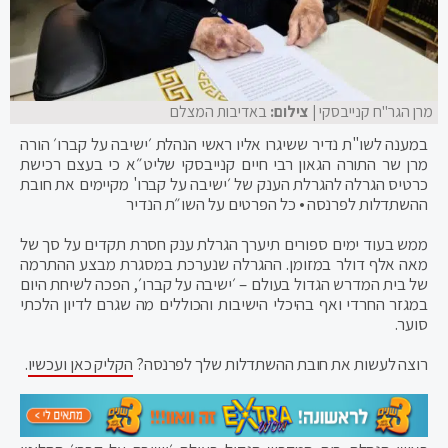
מרן הגר"ח קנייבסקי
| צילום:
באדיבות המצלם
במענה לשו"ת נדיר ששיגרו אליו ראשי הנהלת ׳ישיבה על קברו׳ הורה
מרן שר התורה הגאון רבי חיים קנייבסקי שליט״א כי בעצם רכישת
כרטיס הגרלה להגרלת הענק של ׳ישיבה על קברו' מקיימים את חובת
ההשתדלות לפרנסה • כל הפרטים על השו״ת הנדיר
ממש בעוד ימים ספורים תיערך הגרלת ענק חסרת תקדים על סך של
מאה אלף דולר במזומן. ההגרלה שנערכת במסגרת מבצע ההתרמה
של בית המדרש הגדול בעולם – ׳ישיבה על קברו׳, הפכה לשיחת היום
במגזר החרדי ואף בהיכלי הישיבות והכוללים מה שגרם לדיון הלכתי
סוער.
רוצה לעשות את חובת ההשתדלות שלך לפרנסה?
הקליק כאן ועכשיו
.