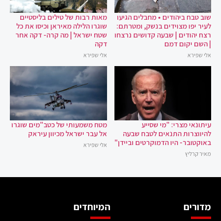
שוב טבח ביהודים • מחבלים הגיעו
מאות רבות של טילים בליסטיים
לעיר יפו מצוידים בנשק, ומטרתם:
שוגרו הלילה מאיראן וכיסו את כל
רצח יהודים | שבעה קדושים נרצחו
שטח ישראל | מה קרה- דקה אחר
| השם יקום דמם
דקה
אלי שפירא
אלי שפירא
עיתונאי מצרי: "מי שסייע
מטח משמעותי של כטב"מים שוגרו
להיווצרות התנאים לטבח שבעה
אל עבר ישראל מכיוון עיראק
באוקטובר- היו הדמוקרטים וביידן"
אלי שפירא
מאיר קרליץ
מדורים
המיוחדים