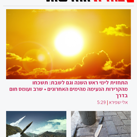
התחזית לימי ראש השנה וגם לשבת: תשכחו
מהקרירות הנעימה מהימים האחרונים • שרב ועומס חום
בדרך
אלי שפירא
|
5:29