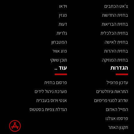
צ'אט הכתבים
וידאו
בחזית החדשות
מגזין
בחזית הבריאות
דעות
בחזית הכלכלית
גלריות
בחזית לאישה
המטבחון
בחזית היהדות
מזג אוויר
בחזית המוזיקה
תוכן שיווקי
הגדרות
עוד ..
עדכון פרופיל
פרסום בחזית
התראות וניוזלטרים
מערכת ניהול לידים
שדרוג למנוי פרימיום
אנטי וירוס בעברית
המייל האדום
הגדלת צפיות בסטטוס
פרסמו אצלנו
תקנון האתר