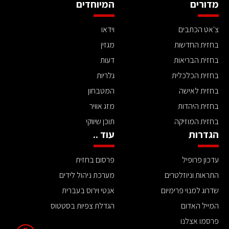
מדורים
המיוחדים
צ'אט הכתבים
וידאו
בחזית החדשות
מגזין
בחזית הבריאות
דעות
בחזית הכלכלית
גלריות
בחזית לאישה
המטבחון
בחזית היהדות
מזג אוויר
בחזית המוזיקה
תוכן שיווקי
הגדרות
עוד ..
עדכון פרופיל
פרסום בחזית
התראות וניוזלטרים
מערכת ניהול לידים
שדרוג למנוי פרימיום
אנטי וירוס בעברית
המייל האדום
הגדלת צפיות בסטטוס
פרסמו אצלנו