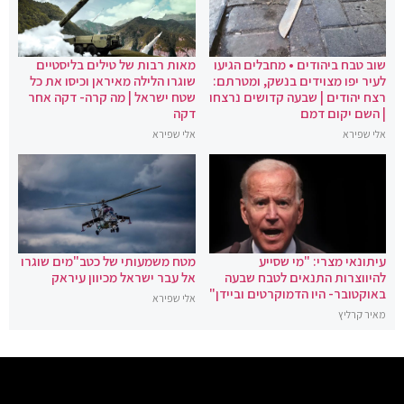
שוב טבח ביהודים • מחבלים הגיעו
מאות רבות של טילים בליסטיים
לעיר יפו מצוידים בנשק, ומטרתם:
שוגרו הלילה מאיראן וכיסו את כל
רצח יהודים | שבעה קדושים נרצחו
שטח ישראל | מה קרה- דקה אחר
| השם יקום דמם
דקה
אלי שפירא
אלי שפירא
עיתונאי מצרי: "מי שסייע
מטח משמעותי של כטב"מים שוגרו
להיווצרות התנאים לטבח שבעה
אל עבר ישראל מכיוון עיראק
באוקטובר- היו הדמוקרטים וביידן"
אלי שפירא
מאיר קרליץ