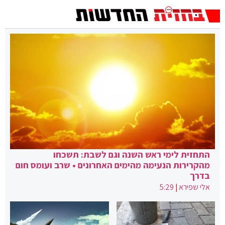
התחזית לימי ראש השנה וגם לשבת: תשכחו
מהקרירות הנעימה מהימים האחרונים • שרב ועומס חום
בדרך
אלי שפירא
|
5:29