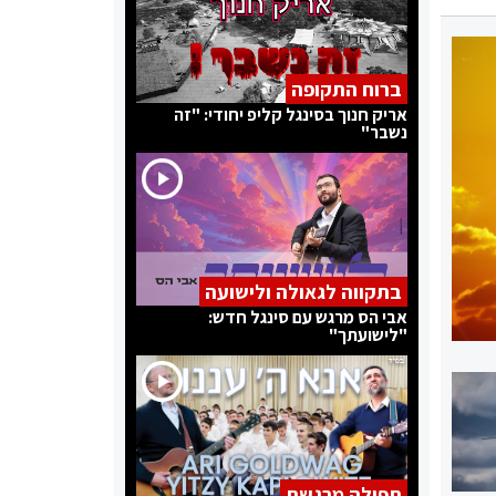
ברוח התקופה
אריק חנוך בסינגל קליפ יחודי: "זה
נשבר"
בתקווה לגאולה ולישועה
אבי הס מרגש עם סינגל חדש:
"לישועתך"
תפילה מרגשת