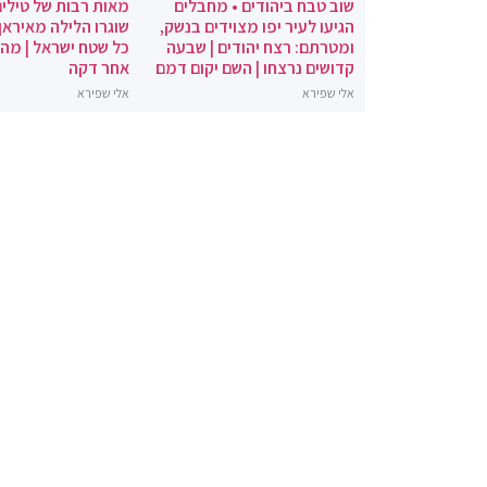
שוב טבח ביהודים • מחבלים
מאות רבות של טילים
הגיעו לעיר יפו מצוידים בנשק,
שוגרו הלילה מאיראן 
ומטרתם: רצח יהודים | שבעה
כל שטח ישראל | מה
קדושים נרצחו | השם יקום דמם
אחר דקה
אלי שפירא
אלי שפירא