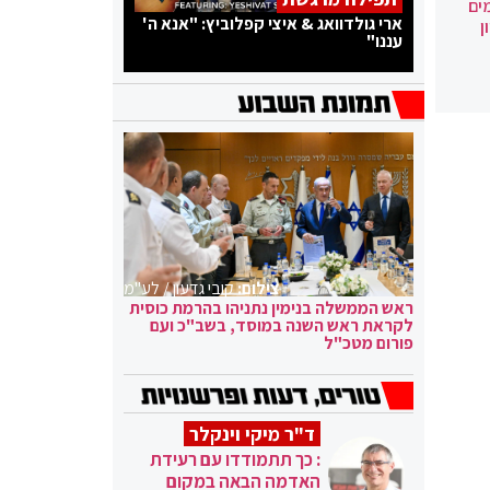
ים
ארי גולדוואג & איצי קפלוביץ: "אנא ה'
ן
עננו"
צילום:
קובי גדעון / לע"מ
ראש הממשלה בנימין נתניהו בהרמת כוסית
לקראת ראש השנה במוסד, בשב"כ ועם
פורום מטכ"ל
ד"ר מיקי וינקלר
: כך תתמודדו עם רעידת
האדמה הבאה במקום