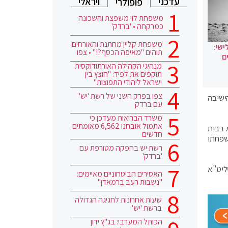
עדכני
ויראלי
פופולרי
משפחת לוי משפצת והשכונה
כמרקחה • 'ברדק'
משפחת קליין מחתנת והאורחים
ישי:
תוהים "מאיפה הכסף?!" • צפו
ם
מנהיגי הקהילה האורתודוקסית
תוקפים את לפיד: "חוצץ בין
ישראל ליהודי התפוצות"
צפו בפרק השני של רשת 'יש'
ישיבה
עם ברדק
משרד הבריאות מעדכן כי
אתמול אובחנו 6,562 מאומתים
 בבית
חדשים
שפחתו
רשת יש בהפקה מטורפת עם
'ברדק'
ליט"א
האסירים הביטחוניים מאיימים:
"נשבות רעב ברמאדן"
שעות אחרונות לחגיגה הגדולה
ברשת 'יש'
הכותל המערבי: בג"ץ ידון