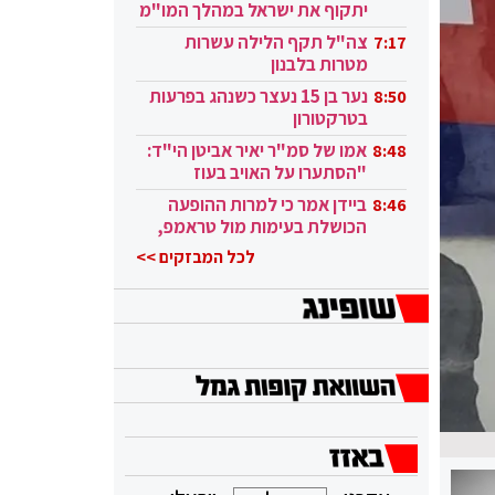
יתקוף את ישראל במהלך המו"מ
בקטאר"
צה"ל תקף הלילה עשרות
7:17
מטרות בלבנון
נער בן 15 נעצר כשנהג בפרעות
8:50
בטרקטורון
אמו של סמ"ר יאיר אביטן הי"ד:
8:48
"הסתערו על האויב בעוז
ובגבורה"
ביידן אמר כי למרות ההופעה
8:46
הכושלת בעימות מול טראמפ,
הוא ממשיך
לכל המבזקים >>