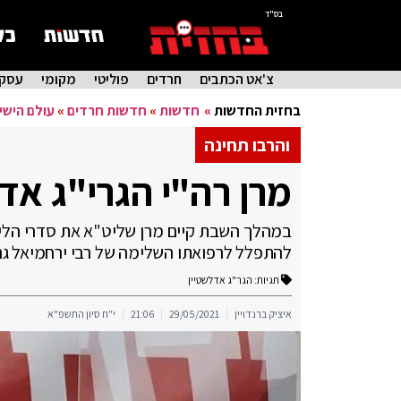
בס"ד
צ'אט הכתבים
חרדים
פוליטי
מקומי
עסקי
בחזית החדשות
»
חדשות
»
חדשות חרדים
»
עולם הישי
והרבו תחינה
מרן רה"י הגרי"ג אדל
במהלך השבת קיים מרן שליט"א את סדרי הלי
להתפלל לרפואתו השלימה של רבי ירחמיאל גר
תגיות:
הגר"ג אדלשטיין
איציק ברנדויין
29/05/2021
21:06
י"ח סיון התשפ"א