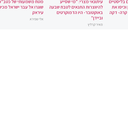
 בליסטיים
עיתונאי מצרי: "מי שסייע
מטח משמעותי של כטב"מ
וכיסו את
להיווצרות התנאים לטבח שבעה
שוגרו אל עבר ישראל מכיוו
 קרה- דקה
באוקטובר- היו הדמוקרטים
עיראק
וביידן"
אלי שפירא
מאיר קרליץ