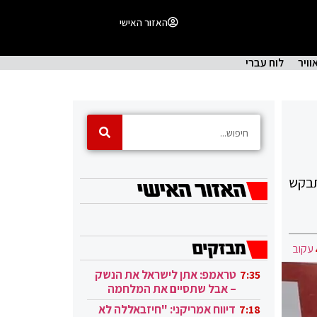
האזור האישי
וויר
לוח עברי
תבקש
עקוב
טראמפ: אתן לישראל את הנשק
7:35
– אבל שתסיים את המלחמה
בעזה
דיווח אמריקני: "חיזבאללה לא
7:18