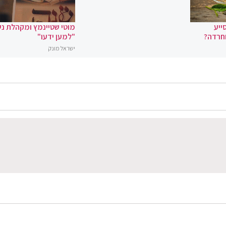
ייע
מוטי שטיינמץ ומקהלת נ
וחרדה?
"למען ידעו"
ישראל מונק