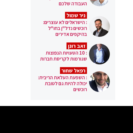
העבודה שלכם
ניר שמול
: הישראלים לא עוצרים:
רוכשים נדל"ן בחו"ל
בהיקפים אדירים
זאב רונן
: 10 הטעויות הנפוצות
שגורמות לקריסת חברות
רפאל שחור
: השפעת העלאת הריבית:
יכולה להיות גם לטובת
רוכשים