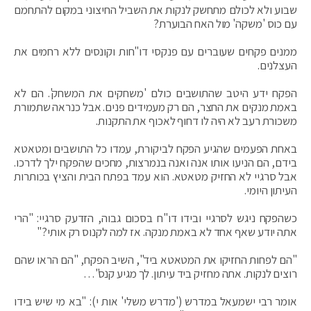
שבוע ולא לכולם מתחשק לנקות את השביל החיצוני במקום להתחמם
עם כוס 'משקה' מול האח הבוערת?
ממנים פקחים שעוברים עם פנקסי דו"חות וקונסים ללא רחמים את
העצלנים.
הפקח ידע היטב שהתושבים כולם 'משחקים את המשחק'. הם לא
באמת מנקים את החצר, הם רק מעמידים פנים. אבל כנראה שתמורת
משכורת רעב לא היה לו דחוף לאכוף את התקנות.
באחת הפעמים שהגיע הפקח לביקורת, עמדו כל התושבים ומטאטא
בידם, הם הניעו אותו אנה ואנה בנמרצות, מחכים שהפקח ילך לדרכו.
אבל סרגיי לא החזיק מטאטא. הוא עמד בפתח הבית והציץ בכותרות
העיתון היומי.
כשהפקח ניגש לסרגיי ובידו דו"ח בסכום גבוה, הזדעק סרגיי: "הרי
אתה יודע שאף אחד לא באמת מנקה. אז למה לקנוס רק אותי?"
"הם לפחות החזיקו את המטאטא ביד", השיב הפקח, "הם הראו שהם
רוצים לנקות. אתה מחזיק ביד עיתון. לך מגיע קנס"…
אומר רבי ישמעאל במדרש ('מדרש משלי' אות י): "בא מי שיש בידו