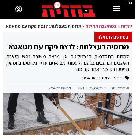
בס"ד
יהדות
»
במחשבה תחילה
»
מרוסיה בעצלנות: לנצח פקח עם מטאטא
במחשבה תחילה
מרוסיה בעצלנות: לנצח פקח עם מטאטא
למרות התקדמות הטכנולוגיה אין מראה משובב נפש משירת
העשבים הנרטבים בגשם זלעפות. אם אתם עדיין נלחמים בחמסין,
תפסעו רק צעד אחד קדימה
תגיות:
אור החיים
,
פרשת האזינו
ישראל קעניג
25/09/2020
13:34
ז' תשרי התשפ"א