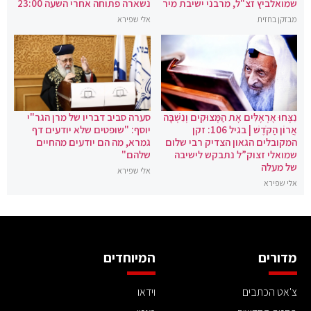
שמואלביץ זצ"ל, מרבני ישיבת מיר
נשארה פתוחה אחרי השעה 23:00
מבזקן בחזית
אלי שפירא
נִצְּחוּ אֶרְאֶלִּים אֶת הַמְּצוּקִים וְנִשְׁבָּה
סערה סביב דבריו של מרן הגר"י
אֲרוֹן הַקֹּדֶשׁ | בגיל 106: זקן
יוסף: "שופטים שלא יודעים דף
המקובלים הגאון הצדיק רבי שלום
גמרא, מה הם יודעים מהחיים
שמואלי זצוק”ל נתבקש לישיבה
שלהם"
של מעלה
אלי שפירא
אלי שפירא
מדורים
המיוחדים
צ'אט הכתבים
וידאו