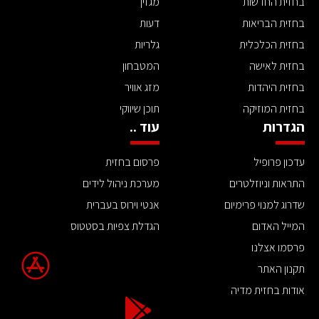
בחזית החדשות
מגזין
בחזית הבריאות
דעות
בחזית הכלכלית
גלריות
בחזית לאישה
המטבחון
בחזית היהדות
מזג אוויר
בחזית המוזיקה
תוכן שיווקי
הגדרות
עוד ..
עדכון פרופיל
פרסום בחזית
התראות וניוזלטרים
מערכת ניהול לידים
שדרוג למנוי פרימיום
אנטי וירוס בעברית
המייל האדום
הגדלת צפיות בסטטוס
פרסמו אצלנו
תקנון האתר
אודות בחזית מדיה