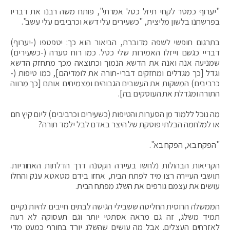
"יערוף כמטר לקחי תיזל כטל אמרתי", פותח משה רבנו את דבריו
בפרשתנו בלשון מליצית, "כשעירים עלי דשא וכרביבים עלי עשב".
בתרגום חופשי לשפה מדוברת, הביאור הוא כך: יטפטפו (-יערוף)
דבריי כגשם וייזלו האמירות שלי כטל. כמו רוח סערה (-כשעירים)
שמניעה אנה ואנה את הדשא הנמוך וכתוצאה מכך מתחזק הדשא
וגדל [כך מגדלים ומחזקים דברי-תורה את לומדיהם], כמו טיפות (-
כרביבים) המשקות את העשבים הגבוהים ומצמיחים אותם [כך מרווה
התורה ומגדלת את העוסקים בה].
מה נוכל ללמוד מן הסערות והטיפות (כשעירים וכרביבים) ליום קיץ חם
או למלחמה הבלתי פוסקת של היצר באדם לבל ילמד תורה?
"הפקח בא, הפקח בא".
הקריאות הבהולות נלחשו בעיירה הקטנה דרך הדלתות האחוריות.
תושבי העיירה רצו מיד לפתח הבית, אחזו בידם מטאטא ענק והחלו
עושים את עצמם גורפים את השלג מפתח הבית.
הממשלה הרוסית החליטה ששבילי הגישה לבתים חייבים להיות נקיים
תמיד משלג, זה גם מראה אסתטי יותר וגם תעסוקה לא רעה
לאזרחים העצלים. אבל מה עושים שהשלג יורד בחורף כמעט מדי