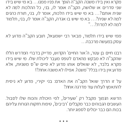
מקרא ואין בידו משנה. הקב"ה הופך את פניו ממנו… בא מי שיש בידו
שני סדרים או שלושה, הקב"ה אומר לו, בני, כל ההלכות למה לא
שנית אותם?… בא מי שיש בידו הלכות, אומר לו, בני, תורת כהנים
למה לא שנית?… בא מי שיש בו אגדה, הקב"ה אומר לו, בני, תלמוד
למה לא למדת?…"
ממי שיש בידו תלמוד, מבאר רבי ישמעאל, תובע הקב"ה מדוע לא
עסק במעשה מרכבה…
רבנו חיים בן עטר, ה'אור החיים' הקדוש, מדייק בדברי המדרש הללו
שהקב"ה לא מבקש מהאדם לטפס מעבר ליכולת שלו. מי שיש בידו
מקרא בלבד, לא שואלים אותו מדוע לא סיים ש"ס משניות, אלא
מדוע אין בידו בכלל 'משנה'. אפילו לא משנה אחת?!
על זו הדרך שואל הקב"ה את האדם: בני יקירי, מדוע לא ניסית
להתאמץ לעלות עוד מדרגה אחת?
הדשא הנמוך מקבל רק 'שעירים', לפי היכולת והכוח שלו לסבול.
העשבים הגבוהים כבר מקבלים 'רביבים', טיפות חזקות הנורות עליהם
בכוח. הם כבר יכולים לספוג יותר.
• • •