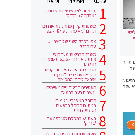
עדכני
ויראלי
פופולרי
משפחת לוי משפצת והשכונה
כמרקחה • 'ברדק'
משפחת קליין מחתנת והאורחים
תוהים "מאיפה הכסף?!" • צפו
ישי:
ם
צפו בפרק השני של רשת 'יש'
עם ברדק
משרד הבריאות מעדכן כי
אתמול אובחנו 6,562 מאומתים
דמו"ר
חדשים
נה"
מנהיגי הקהילה האורתודוקסית
תוקפים את לפיד: "חוצץ בין
ישראל ליהודי התפוצות"
פיגוע
י שגר
האסירים הביטחוניים מאיימים:
"נשבות רעב ברמאדן"
הכותל המערבי: בג"ץ ידון
במתווה הכותל בראשות
הנשיאה חיות
רשת יש בהפקה מטורפת עם
'ברדק'
שעות אחרונות לחגיגה הגדולה