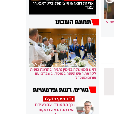
ארי גולדוואג & איצי קפלוביץ: "אנא ה'
עננו"
שמה:
צילום:
קובי גדעון / לע"מ
ראש הממשלה בנימין נתניהו בהרמת כוסית
לקראת ראש השנה במוסד, בשב"כ ועם
פורום מטכ"ל
ד"ר מיקי וינקלר
: כך תתמודדו עם רעידת
האדמה הבאה במקום