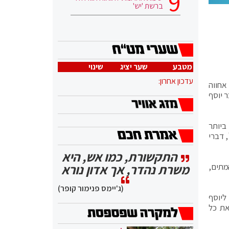
ברשת 'יש'
מטבע
שער יציג
שינוי
עדכון אחרון:
אחווה
 יוסף
ביותר
 דברי
התקשורת, כמו אש, היא
מתים,
משרת נהדר, אך אדון נורא
(ג'יימס פנימור קופר)
ליוסף
את כל