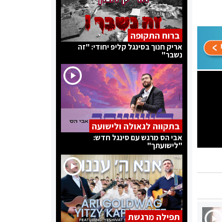
ברוח התקופה
אריק חנוך בסינגל קליפ יחודי: "זה
נשבר"
בתקווה לגאולה ולישועה
אבי הס מרגש עם סינגל חדש:
"לישועתך"
תפילה מרגשת