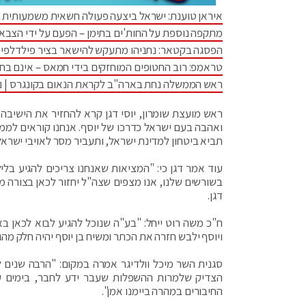
איראן טוענת: ישראל ביצעה פעולה חשאית משמעותית 
מתקפה נוספת על החות'ים בתימן – הפעם על ידי הצבא
הפסגה בקטאר: נתניהו מתעקש להישאר בציר פילדלפי •
טראמפ: רוב החטופים המוחזקים בידי חמאס – אינם בחי
ראש הממשלה נחת בארה"ב לקראת הנאום בקונגרס | נתנ
ראש מועצת שומרון, יוסי דגן קרא להחזיר את הישיבה 
ואהבה בעם ישראל כדרכו של יוסף. אנחנו קוראים לממ
תביא ביטחון למדינת ישראל, ותעביר מסר לאויבי ישרא
עוד אמר דגן כי: "המציאות שאנחנו צריכים להגיע בל
בשורשים שלנו, אנו מצפים שצה"ל יחזור לכאן בצורה מל
דגן.
ח"כ משה רוט ייחל: "בע"ה שנוכל להגיע לבוא לכאן בא
ויוסף ילבש חזרה את הכתר ומשיח בן יוסף יהיה חלק מה
סגנית השר מיכל וולדיגר אמרה במקום: "הרבה שנים ל
הצדיק שלמרות ההשפלות שעבר ידע לחבר, בימים קש
החיבורים במהרה ביימנו אמן".