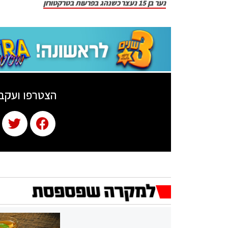
נער בן 15 נעצר כשנהג בפרעות בטרקטורון
הצטרפו ועקב