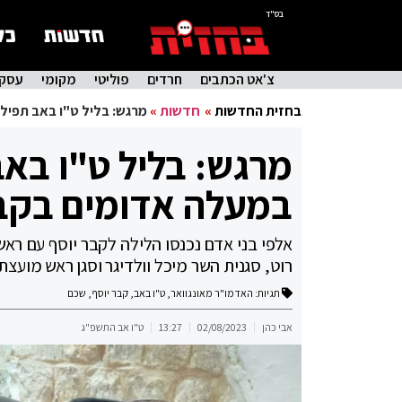
בס"ד
צ'אט הכתבים
חרדים
פוליטי
מקומי
עסקי
בחזית החדשות
»
חדשות
»
מרגש: בליל ט"ו באב תפילה
מרגש: בליל ט"ו באב
במעלה אדומים בקבר
אלפי בני אדם נכנסו הלילה לקבר יוסף עם ראש
רוט, סגנית השר מיכל וולדיגר וסגן ראש מועצת
תגיות:
האדמו"ר מאונגוואר
,
ט"ו באב
,
קבר יוסף
,
שכם
אבי כהן
02/08/2023
13:27
ט"ו אב התשפ"ג