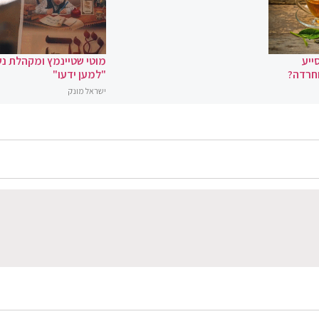
ייע
מוטי שטיינמץ ומקהלת נ
וחרדה?
"למען ידעו"
ישראל מונק