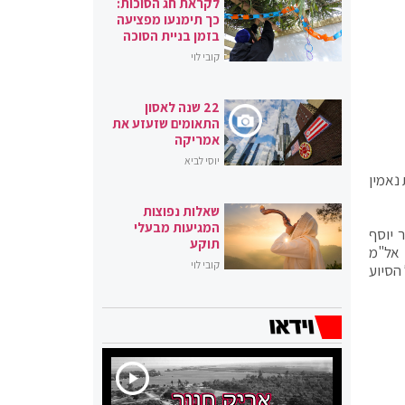
לקראת חג הסוכות:
כך תימנעו מפציעה
בזמן בניית הסוכה
קובי לוי
22 שנה לאסון
התאומים שזעזע את
אמריקה
יוסי לביא
נאמין
שאלות נפוצות
המגיעות מבעלי
 יוסף
תוקע
 אל"מ
קובי לוי
הסיוע