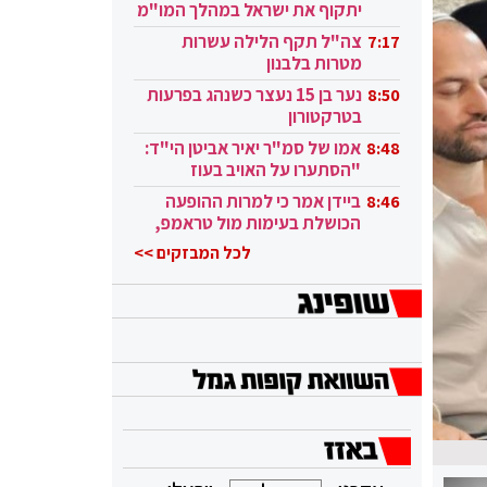
יתקוף את ישראל במהלך המו"מ
בקטאר"
צה"ל תקף הלילה עשרות
7:17
מטרות בלבנון
נער בן 15 נעצר כשנהג בפרעות
8:50
בטרקטורון
אמו של סמ"ר יאיר אביטן הי"ד:
8:48
"הסתערו על האויב בעוז
ובגבורה"
ביידן אמר כי למרות ההופעה
8:46
הכושלת בעימות מול טראמפ,
הוא ממשיך
לכל המבזקים >>