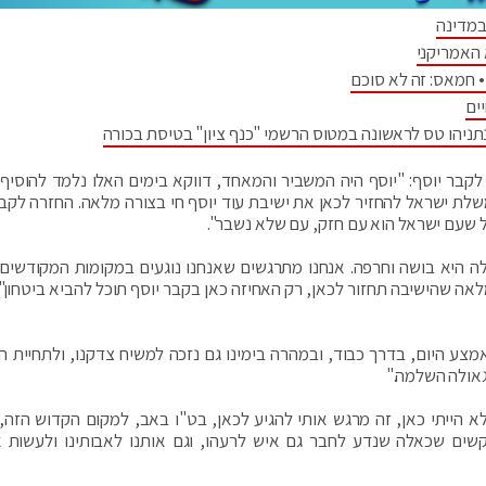
במדינה
 האמריקני
 חמאס: זה לא סוכם
ים
יהו טס לראשונה במטוס הרשמי "כנף ציון" בטיסת בכורה
לקבר יוסף: "יוסף היה המשביר והמאחד, דווקא בימים האלו נלמד להוסיף 
שלת ישראל להחזיר לכאן את ישיבת עוד יוסף חי בצורה מלאה. החזרה לקבר
ל שעם ישראל הוא עם חזק, עם שלא נשבר".
ילה היא בושה וחרפה. אנחנו מתרגשים שאנחנו נוגעים במקומות המקודשים 
אה שהישיבה תחזור לכאן, רק האחיזה כאן בקבר יוסף תוכל להביא ביטחון",
מצע היום, בדרך כבוד, ובמהרה בימינו גם נזכה למשיח צדקנו, ולתחיית ה
גאולה השלמה."
א הייתי כאן, זה מרגש אותי להגיע לכאן, בט"ו באב, למקום הקדוש הזה, 
ים שכאלה שנדע לחבר גם איש לרעהו, וגם אותנו לאבותינו ולעשות 