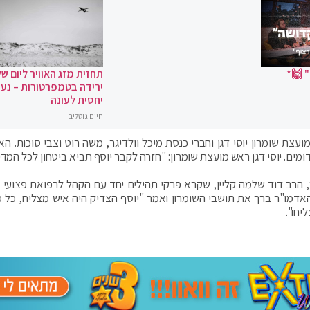
 🙌*
תחזית מזג האוויר ליום של
ירידה בטמפרטורות – נעי
יחסית לעונה
חיים גוטליב
עצת שומרון יוסי דגן וחברי כנסת מיכל וולדיגר, משה רוט וצבי סוכות. הא
מים. יוסי דגן ראש מועצת שומרון: "חזרה לקבר יוסף תביא ביטחון לכל המדי
הרב דוד שלמה קליין, שקרא פרקי תהילים יחד עם הקהל לרפואת פצועי ה
דמו"ר ברך את תושבי השומרון ואמר "יוסף הצדיק היה איש מצליח, כל מ
יחו".