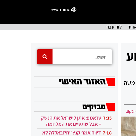
האזור האישי
וויר
לוח עברי
ע
 משה
עקוב
טראמפ: אתן לישראל את הנשק
7:35
– אבל שתסיים את המלחמה
בעזה
דיווח אמריקני: "חיזבאללה לא
7:18