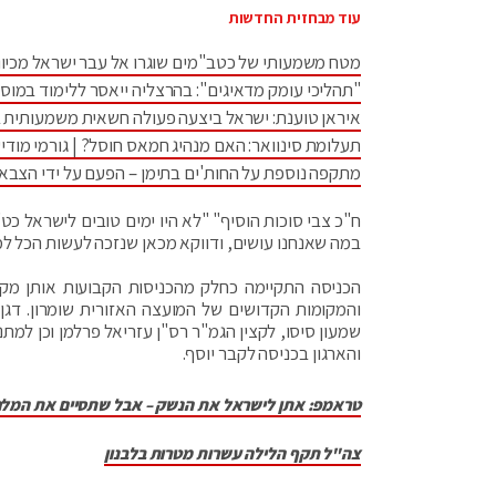
עוד מבחזית החדשות
מטח משמעותי של כטב"מים שוגרו אל עבר ישראל מכיוו
"תהליכי עומק מדאיגים": בהרצליה ייאסר ללימוד במוס
איראן טוענת: ישראל ביצעה פעולה חשאית משמעותית 
תעלומת סינוואר: האם מנהיג חמאס חוסל? | גורמי מודיע
מתקפה נוספת על החות'ים בתימן – הפעם על ידי הצבא
ח"כ צבי סוכות הוסיף" "לא היו ימים טובים לישראל כט
במה שאנחנו עושים, ודווקא מכאן שנזכה לעשות הכל למ
הכניסה התקיימה כחלק מהכניסות הקבועות אותן מקיימ
והמקומות הקדושים של המועצה האזורית שומרון. דגן
שמעון סיסו, לקצין הגמ"ר רס"ן עזריאל פרלמן וכן למת
והארגון בכניסה לקבר יוסף.
טראמפ: אתן לישראל את הנשק – אבל שתסיים את המל
צה"ל תקף הלילה עשרות מטרות בלבנון