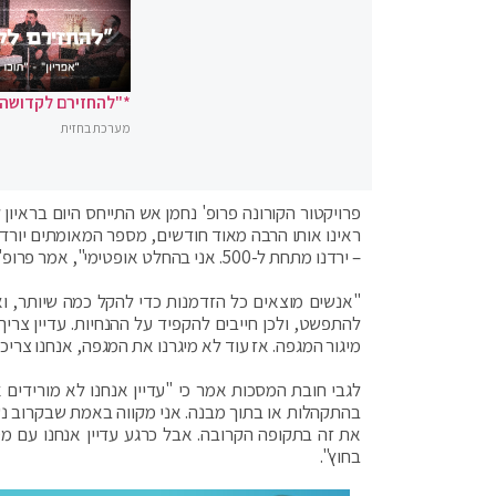
*"להחזירם לקדושה"
מערכת בחזית
פרויקטור הקורונה פרופ' נחמן אש התייחס היום בראיו
ראינו אותו הרבה מאוד חודשים, מספר המאומתים יורד מ
– ירדנו מתחת ל-500. אני בהחלט אופטימי", אמר פרופ' אש.
"אנשים מוצאים כל הזדמנות כדי להקל כמה שיותר, ואני
להתפשט, ולכן חייבים להקפיד על ההנחיות. עדיין צרי
מיגור המגפה. אז עוד לא מיגרנו את המגפה, אנחנו צריכ
לגבי חובת המסכות אמר כי "עדיין אנחנו לא מורידים
בהתקהלות או בתוך מבנה. אני מקווה באמת שבקרוב נש
את זה בתקופה הקרובה. אבל כרגע עדיין אנחנו עם מסכ
בחוץ".