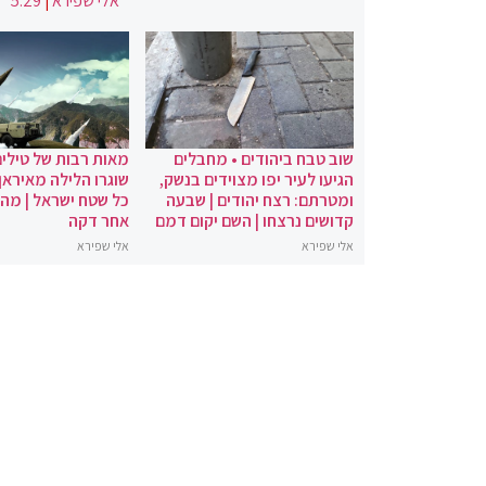
אלי שפירא
|
5:29
שוב טבח ביהודים • מחבלים
מאות רבות של טילים
הגיעו לעיר יפו מצוידים בנשק,
שוגרו הלילה מאיראן 
ומטרתם: רצח יהודים | שבעה
כל שטח ישראל | מה
קדושים נרצחו | השם יקום דמם
אחר דקה
אלי שפירא
אלי שפירא