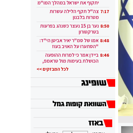
יתקוף את ישראל במהלך המו"מ
בקטאר"
צה"ל תקף הלילה עשרות
7:17
מטרות בלבנון
נער בן 15 נעצר כשנהג בפרעות
8:50
בטרקטורון
אמו של סמ"ר יאיר אביטן הי"ד:
8:48
"הסתערו על האויב בעוז
ובגבורה"
ביידן אמר כי למרות ההופעה
8:46
הכושלת בעימות מול טראמפ,
הוא ממשיך
לכל המבזקים >>