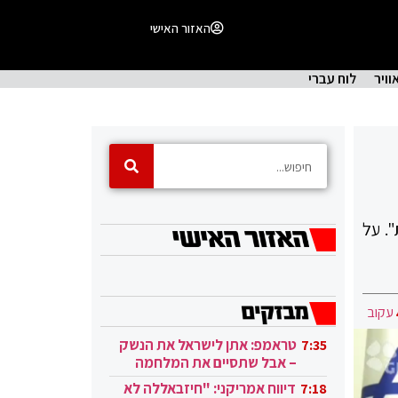
האזור האישי
וויר
לוח עברי
. על
עקוב
טראמפ: אתן לישראל את הנשק
7:35
– אבל שתסיים את המלחמה
בעזה
דיווח אמריקני: "חיזבאללה לא
7:18