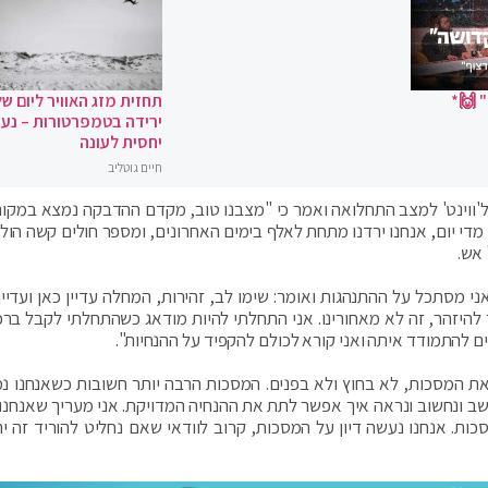
 🙌*
תחזית מזג האוויר ליום של
ירידה בטמפרטורות – נעי
יחסית לעונה
חיים גוטליב
ן ל'ווינט' למצב התחלואה ואמר כי "מצבנו טוב, מקדם ההדבקה נמצא במקו
די יום, אנחנו ירדנו מתחת לאלף בימים האחרונים, ומספר חולים קשה הולך 
 מסתכל על ההתנהגות ואומר: שימו לב, זהירות, המחלה עדיין כאן ועדיין 
ך להיזהר, זה לא מאחורינו. אני התחלתי להיות מודאג כשהתחלתי לקבל ברכ
ים להתמודד איתה ואני קורא לכולם להקפיד על ההנחיות".
 את המסכות, לא בחוץ ולא בפנים. המסכות הרבה יותר חשובות כשאנחנו נ
ב ונחשוב ונראה איך אפשר לתת את ההנחיה המדויקת. אני מעריך שאנחנו
ות. אנחנו נעשה דיון על המסכות, קרוב לוודאי שאם נחליט להוריד זה יה