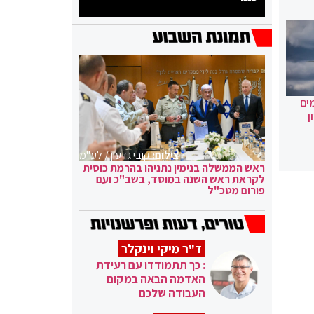
ים
ן
צילום:
קובי גדעון / לע"מ
ראש הממשלה בנימין נתניהו בהרמת כוסית
לקראת ראש השנה במוסד, בשב"כ ועם
פורום מטכ"ל
ד"ר מיקי וינקלר
: כך תתמודדו עם רעידת
האדמה הבאה במקום
העבודה שלכם