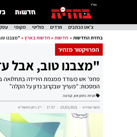
בס"ד
צ'אט הכתבים
חרדים
פוליטי
מקומי
עסקי
בחזית החדשות
»
חדשות
»
חדשות בארץ
»
"מצבנו טוב
הפרויקטור מזהיר
"מצבנו טוב, אבל עד
פרופ' אש מעודד ממגמת הירידה בתחלואה בזכ
המסכות: "מעריך שבקרוב נדון על הקלה"
תגיות:
נחמן אש
,
קורונה
משה שפירא
25/03/2021
17:57
י"ב ניסן התשפ"א