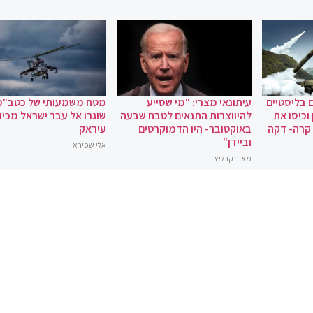
 בליסטיים
עיתונאי מצרי: "מי שסייע
מטח משמעותי של כטב"מ
וכיסו את
להיווצרות התנאים לטבח שבעה
שוגרו אל עבר ישראל מכיוו
 קרה- דקה
באוקטובר- היו הדמוקרטים
עיראק
וביידן"
אלי שפירא
מאיר קרליץ