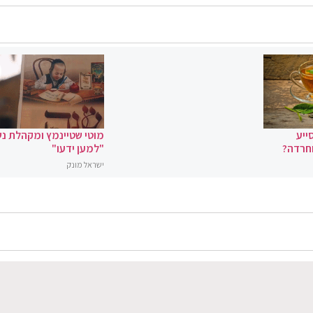
ייע
מוטי שטיינמץ ומקהלת נ
וחרדה?
"למען ידעו"
ישראל מונק