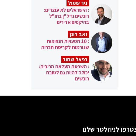
ניר שמול
: הישראלים לא עוצרים:
רוכשים נדל"ן בחו"ל
בהיקפים אדירים
זאב רונן
: 10 הטעויות הנפוצות
שגורמות לקריסת חברות
רפאל שחור
: השפעת העלאת הריבית:
יכולה להיות גם לטובת
רוכשים
טרפו לניוזלטר שלנו