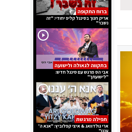
ברוח התקופה
אריק חנוך בסינגל קליפ יחודי: "זה
נשבר"
בתקווה לגאולה ולישועה
אבי הס מרגש עם סינגל חדש:
"לישועתך"
תפילה מרגשת
ארי גולדוואג & איצי קפלוביץ: "אנא ה'
עננו"