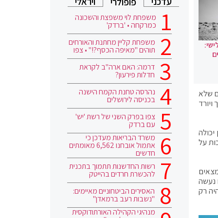
עדכני
ויראלי
פופולרי
משפחת לוי משפצת והשכונה
כמרקחה • 'ברדק'
משפחת קליין מחתנת והאורחים
ישי:
תוהים "מאיפה הכסף?!" • צפו
ם
דרמה: האם ארה"ב לקראת
חדלות פירעון?
נהרסה טחנת הקמח הישנה
ם שלא
בכניסה לירושלים
ויורד
צפו בפרק השני של רשת 'יש'
עם ברדק
יכולה
משרד הבריאות מעדכן כי
ות על
אתמול אובחנו 6,562 מאומתים
חדשים
רשות החדשנות תתמוך בתכנית
מצאים
להכשרת חרדים בהייטק
 נעשה
יה רק
האסירים הביטחוניים מאיימים:
"נשבות רעב ברמאדן"
מנהיגי הקהילה האורתודוקסית