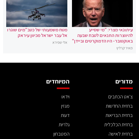
עיתונאי מצרי: "מי שסייע
מטח משמעותי של כטב"מים שוגרו
להיווצרות התנאים לטבח שבעה
אל עבר ישראל מכיוון עיראק
באוקטובר- היו הדמוקרטים וביידן"
אלי שפירא
מאיר קרליץ
מדורים
המיוחדים
צ'אט הכתבים
וידאו
בחזית החדשות
מגזין
בחזית הבריאות
דעות
בחזית הכלכלית
גלריות
בחזית לאישה
המטבחון