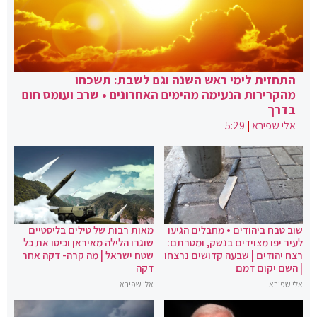
התחזית לימי ראש השנה וגם לשבת: תשכחו
מהקרירות הנעימה מהימים האחרונים • שרב ועומס חום
בדרך
אלי שפירא
|
5:29
שוב טבח ביהודים • מחבלים הגיעו
מאות רבות של טילים בליסטיים
לעיר יפו מצוידים בנשק, ומטרתם:
שוגרו הלילה מאיראן וכיסו את כל
רצח יהודים | שבעה קדושים נרצחו
שטח ישראל | מה קרה- דקה אחר
| השם יקום דמם
דקה
אלי שפירא
אלי שפירא