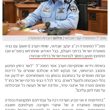
מפכ"ל המשטרה קובי שבתאי
| צילום:
דוברות המשטרה
מפכ"ל המשטרה רנ״צ יעקב שבתאי, שוחח הערב (ראשון) עם נציגי
משטרת ישראל ברחבי העולם, בצל האירוע שהתרחש בסופ״ש שבו
התפוצץ
מטען בסמוך לנציגות ישראל בדלהי שבהודו
.
בשיחת וידיאו שהתקיימה הערב אמר המפכ״ל: ״לאור ניסיון הפיגוע
והמצב הביטחוני, אני מבקש לוודא שכולכם שומרים על דריכות
וערנות ושומרים על בטחונכם ובטחון בני משפחותיכם. יש לרענן את
נהלי האבטחה ולפעול לאורם. ברור לכל כי נציגי מדינת ישראל בחו״ל
מהווים מטרה של ארגוני טרור, ומדינת ישראל תעשה כל שביכולתה
על מנת להגן עליכם".
"בהזדמנות זו אני מביע הערכה רבה על עבודתכם המקצועית ובפרט
בתקופה מאתגרת זו של אתגרי הקורונה. פעילותכם חשובה
ומשמעותית, ואתם מביאים כבוד רב למשטרת ישראל ומדינת