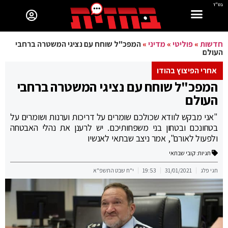
בס"ד
חדשות
»
פוליטי
»
מדיני
»
המפכ"ל שוחח עם נציגי המשטרה ברחבי
העולם
אחרי הפיצוץ בהודו
המפכ"ל שוחח עם נציגי המשטרה ברחבי
העולם
"אני מבקש לוודא שכולכם שומרים על דריכות וערנות ושומרים על
בטחונכם ובטחון בני משפחותיכם. יש לרענן את נהלי האבטחה
ולפעול לאורם", אמר ניצב שבתאי לאנשיו
תגיות:
קובי שבתאי
חגי פלג
31/01/2021
19:53
י"ח שבט התשפ"א