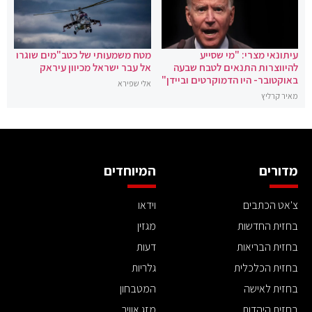
עיתונאי מצרי: "מי שסייע
מטח משמעותי של כטב"מים שוגרו
להיווצרות התנאים לטבח שבעה
אל עבר ישראל מכיוון עיראק
באוקטובר- היו הדמוקרטים וביידן"
אלי שפירא
מאיר קרליץ
מדורים
המיוחדים
צ'אט הכתבים
וידאו
בחזית החדשות
מגזין
בחזית הבריאות
דעות
בחזית הכלכלית
גלריות
בחזית לאישה
המטבחון
בחזית היהדות
מזג אוויר