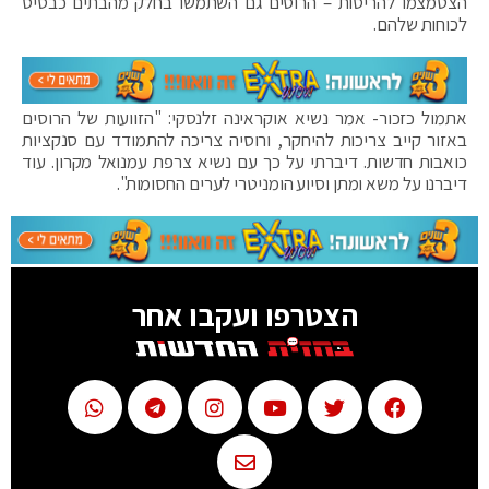
הצטמצמו להריסות – הרוסים גם השתמשו בחלק מהבתים כבסיס
לכוחות שלהם.
אתמול כזכור- אמר נשיא אוקראינה זלנסקי: "הזוועות של הרוסים
באזור קייב צריכות להיחקר, ורוסיה צריכה להתמודד עם סנקציות
כואבות חדשות. דיברתי על כך עם נשיא צרפת עמנואל מקרון. עוד
דיברנו על משא ומתן וסיוע הומניטרי לערים החסומות".
הצטרפו ועקבו אחר