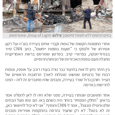
בתים הרוסים ללא חשמל וחימום
| צילום:
Drop of Light, שאטרסטוק
אחרי התמונות הקשות של גופות וקברי אחים בעיירה בוצ'ה ועל רקע
אמירתו של זלנסקי כי "זוועות נוספות ייחשפו", כתב CNN סייר
בבורודיאנקה, בפרוורי קייב. בסרטון שפורסם ברשת האמריקנית
מתגלה פעם נוספת האכזריות של הכוחות הרוסיים.
בין היתר ניתן לראות בתיעוד גבר נורה בעודו רוכב על אופניו, וגופות
רבות של נרצחים שפשוט מוטלות לאורך הרחובות הראשיים של
העייר. חורבן גדול שורר בעיירה, ומבנים שהיו מחוברים זה לזה – הפכו
להריסות באדמה.
אחד התושבים שנותרו בעיירה, מפני שלא היה לו לאן להמלט אמר
בראיון: "החלק המפחיד ביותר היה כשהם באו. הם טסו מעל הבתים
שלנו והטילו פצצות", אמר ל-CNN והוסיף: "אני לא יכול להישאר כאן,
זה לא בטוח". לא רק שהעיר נהרסה בהתקפות אוויריות ומבנים