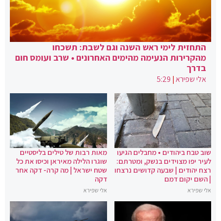
התחזית לימי ראש השנה וגם לשבת: תשכחו
מהקרירות הנעימה מהימים האחרונים • שרב ועומס חום
בדרך
אלי שפירא
|
5:29
שוב טבח ביהודים • מחבלים הגיעו
מאות רבות של טילים בליסטיים
לעיר יפו מצוידים בנשק, ומטרתם:
שוגרו הלילה מאיראן וכיסו את כל
רצח יהודים | שבעה קדושים נרצחו
שטח ישראל | מה קרה- דקה אחר
| השם יקום דמם
דקה
אלי שפירא
אלי שפירא