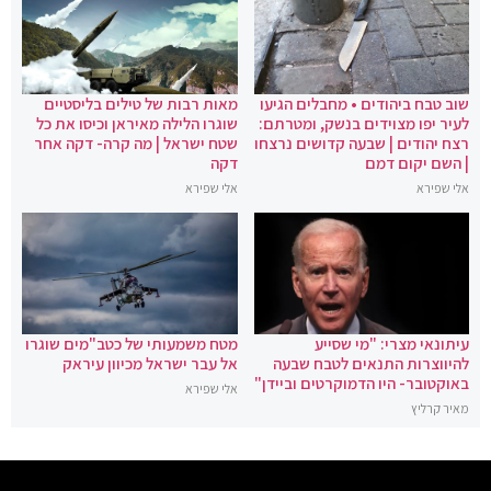
שוב טבח ביהודים • מחבלים הגיעו
מאות רבות של טילים בליסטיים
לעיר יפו מצוידים בנשק, ומטרתם:
שוגרו הלילה מאיראן וכיסו את כל
רצח יהודים | שבעה קדושים נרצחו
שטח ישראל | מה קרה- דקה אחר
| השם יקום דמם
דקה
אלי שפירא
אלי שפירא
עיתונאי מצרי: "מי שסייע
מטח משמעותי של כטב"מים שוגרו
להיווצרות התנאים לטבח שבעה
אל עבר ישראל מכיוון עיראק
באוקטובר- היו הדמוקרטים וביידן"
אלי שפירא
מאיר קרליץ