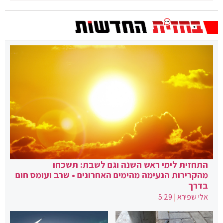
התחזית לימי ראש השנה וגם לשבת: תשכחו
מהקרירות הנעימה מהימים האחרונים • שרב ועומס חום
בדרך
אלי שפירא
|
5:29