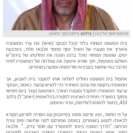
אימאם יוסוף אלבאז
| צילום:
צילום מסך מיוטיוב
בית המשפט המחוזי בלוד קיבל הבוקר (שישי) את ערר המשטרה
והאריך את מעצרו של השיח' יוסף מחמד אלבאז מלוד, בארבעה
ימים. שופטת המחוזי מיכל ברנט הפכה את החלטתו של ביהמ"ש
השלום מאתמול, תוך שהיא אימצה את עמדתה של המשטרה לפיה
מדובר במי שחשוד בעבירות של הסתה ופגיעה בשוטרים.
אתמול בית המשפט החליט לשלוח אותו למעצר בית לשבוע, אך
המשטרה ביקשה את עיכוב השחרור כדי להגיש ערעור. כאמור, הבוקר
ערעור המשטרה התקבל ומעצרו הוארך. האימאם נעצר ביום חמישי
ונחקר במשרדי היחידה הארצית לחקירה בינלאומית (יאחב"ל) בלהב
433, בחשד להסתה לאלימות, טרור ואיומים.
על פי החשד, הוא פרסם פוסט בפייסבוק עם הפנייה לסרטון הקורא
לכאורה לפגוע בשוטרים. בפוסט שפורסם לפני שלושה ימים צורף
הכיתוב: "הדרך הטובה ביותר להתמודד עם חוסר צדק…". אלבאז
נחקר אמש בשעות הבוקר במשרדי היחידה הארצית לחקירות