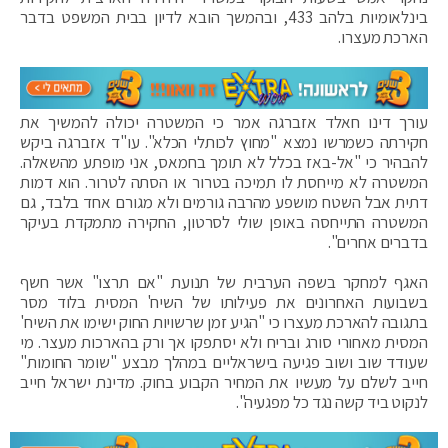
בינלאומיות בלהב 433, ובהמשך הובא לדיון בבית המשפט בדבר
הארכת מעצרו.
עורך דינו חאלד אזברגה אמר כי המשטרה יכולה להמשיך את
חקירתה כשמרשו נמצא "מחוץ לכותלי הכלא". עו"ד אזברגה ביקש
להבהיר כי "אל-באז בכלל לא תומך בחמאס, אני מופתע מהשאלה.
המשטרה לא מייחסת לו תמיכה בטרור או הסתה לטרור. הוא דמות
דתית אבל השטח מושפע מהרבה גורמים ולא מגורם אחד בלבד, גם
המשטרה התייחסה באופן שולי לסרטון, החקירה מתמקדת בעיקר
בדברים אחרים".
האגף למחקר בשפה הערבית של תנועת "אם תרצו" אשר חשף
בשבועות האחרונים את פעילותו של השיח' המסית בלוד מסר
בתגובה להארכת מעצרו כי "הגיע זמן שרשויות החוק ישימו את השיח'
המסית מאחורי סורג ובריח ולא יסתפקו אך ורק בהארכות מעצר. מי
שעודד שוב ושוב פגיעה בישראליים במהלך מבצע "שומר החומות"
חייב לשלם על מעשיו את המחיר הקבוע בחוק. מדינת ישראל חייב
לנקוט ביד קשה נגד כל מפגעיה".