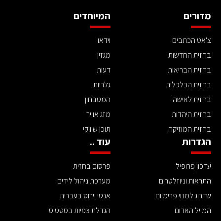
מדורים
המיוחדים
צ'אט הכתבים
וידאו
בחזית החדשות
מגזין
בחזית הבריאות
דעות
בחזית הכלכלית
גלריות
בחזית לאישה
המטבחון
בחזית היהדות
מזג אוויר
בחזית המוזיקה
תוכן שיווקי
הגדרות
עוד ..
עדכון פרופיל
פרסום בחזית
התראות וניוזלטרים
מערכת ניהול לידים
שדרוג למנוי פרימיום
אנטי וירוס בעברית
המייל האדום
הגדלת צפיות בסטטוס