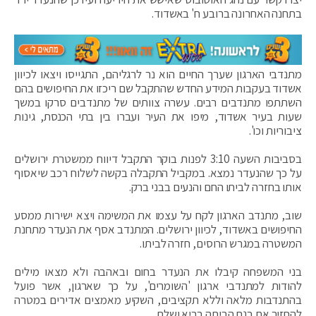
בתחנה האחרונה ברובע ח' באשדוד.
מתנדבי הארגון שערך החיים הוא נר לרגליהם, התגייסו ויצאו לכיוון
אשדוד בעקבות המידע החדש שהתקבל שם ריכזו את החיפושים בהם
השתתפו מתנדבים רבים. עשרה צוותים של מתנדבים סרקו במשך
שעות בעיר אשדוד, מיפו את העיר ועברו בין בתי הכנסת, גינות
ציבוריות וכו'.
בסביבות השעה 3:10 לפנות בוקר התקבל דיווח ממשטרת ירושלים
על כך שהנעדר נמצא. במקביל התקבלה בקשה לשלוח רכב שיאסוף
אותו בחזרה לביתו החם והנעים בבני ברק.
שוב, מתנדב הארגון לקח על עצמו את המשימה ויצא ישירות ממסע
החיפושים באשדוד, לכיוון ירושלים. המתנדב אסף את הנעדר מתחנת
המשטרה במגרש הרוסים, חזרה לביתו.
בני המשפחה קיבלו את הנעדר בחום ובאהבה ולא מצאו מילים
להודות למתנדבי ארגון 'השומרים', על כך שארגון, אשר פועל
בהתנדבות מלאה וללא תקציבים, השקיע מאמצים אדירים במטרה
להחזיר את בנם הביתה בריא ושלם.