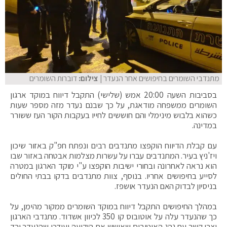
מתנדבי השומרים בחיפושים אחר הנעדר
| צילום:
דוברות השומרים
בסביבות השעה 20:00 אמש (שלישי) התקבל דיווח במוקד ארגון
השומרים ממשפחה מודאגת, על כך שבנם נעדר מזה מספר שעות
כשהוא בלבוש מינימלי והם חוששים לחייו בעקבות הקור העז ששורר
במדינה.
עם קבלת הדיווח הוקפצו מתנדבים רבים ונפתח חפ"ק באזור שיכון
ויז'ניץ בעיר. המתנדבים עברו על עשרות מצלמות אבטחה באזור שבו
הוא נראה לאחרונה ובחורי ישיבות הוקפצו ע"י מוקד הארגון במטרה
לסייע בחיפושים אחריו. בנוסף, צוות מתנדבים בדקו בבתי החולים
בניסיון לבדוק האם הנעדר אושפז.
במהלך החיפושים התקבל דיווח במוקד השומרים ממקור מהימן, על
כך שהנעדר עלה על אוטובוס קו 350 לכיוון אשדוד. מתנדבי הארגון
יצרו קשר עם נהג האוטובוס שאישש את הידיעה ועידכן שהנעדר ירד