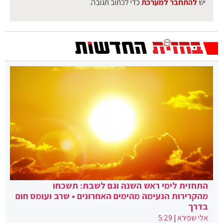
יש
להתחבר למערכת
כדי לכתוב תגובה.
התחזית לימי ראש השנה וגם לשבת: תשכחו
מהקרירות הנעימה מהימים האחרונים • שרב ועומס חום
בדרך
אלי שפירא
|
5:29