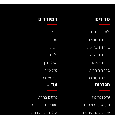
מדורים
המיוחדים
צ'אט הכתבים
וידאו
בחזית החדשות
מגזין
בחזית הבריאות
דעות
בחזית הכלכלית
גלריות
בחזית לאישה
המטבחון
בחזית היהדות
מזג אוויר
בחזית המוזיקה
תוכן שיווקי
הגדרות
עוד ..
עדכון פרופיל
פרסום בחזית
התראות וניוזלטרים
מערכת ניהול לידים
שדרוג למנוי פרימיום
אנטי וירוס בעברית