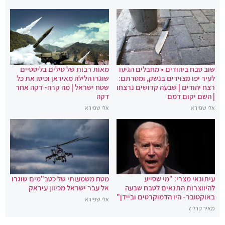
שוב טבח ביהודים • מחבלים הגיעו
מאות רבות של טילים בליסטיים
לעיר יפו מצוידים בנשק, ומטרתם:
שוגרו הלילה מאיראן וכיסו את כל
רצח יהודים | שבעה קדושים נרצחו
שטח ישראל | מה קרה- דקה אחר
| השם יקום דמם
דקה
אלי שפירא
אלי שפירא
עיתונאי מצרי: "מי שסייע
מטח משמעותי של כטב"מים שוגרו
להיווצרות התנאים לטבח שבעה
אל עבר ישראל מכיוון עיראק
באוקטובר- היו הדמוקרטים וביידן"
אלי שפירא
מאיר קרליץ