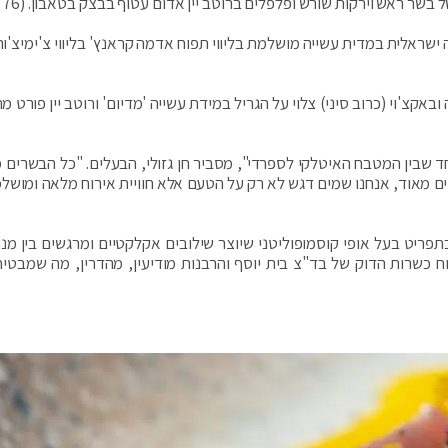
 ראש וירקות שורש ופלפלים ברוטב יין אדום עטוף בבצק בטאבון. (76 ₪).
וט מעגלה ישראלית במדית עשייה מושלמת בליווי תפוח אדמה קראנץ' בליווי צ'ימיצ'ור
קצ'וי (כרוב סיני) צלוי על הגריל במידת עשייה 'מדיום' ורוטב יין פורט 
חד שבין המטבח האיטלקי לספרדי", מסביר חן גזולי, הבעלים. "כל הבשרים מ
יים מאוד, אנחנו שמים דגש לא רק על הטעם אלא חוויית אירוח מלאה ומושל
תפריט בעל אופי קוסמופוליטני שיוצר שילובים אקלקטיים ומרגשים בין מנו
וח כשרות הדוק של בד"צ בית יוסף והרבנות מודיעין, מהדרין, מה שמבטיח 