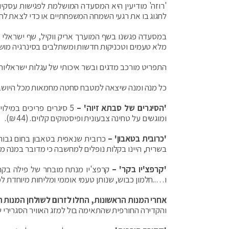
'רוזה' מודיעין היא המסעדה המושלמת לפגישות עסקיות
לחגוג בו את רגעי השמחה המשפחתיים או כדי לצאת לחגוג 
במסעדה פגשנו בשף המוערך אריק ווקיל, שף ישראלי ב
מלא טעמים וטכניקות חדשות ומשתלבים בסינרגיה מו
התפריט מורכב מדגים ובשר איכותי של עגלות ישראליות
כל מנה ומנה שיצאה למטבח סחטה מחמאות מכל היושבים
'הסיגרים של סבתא זיוה' –
5 סיגרים פריכים במיל
ומוגשים על טחינה צבעונית ופיסטוקים קלוים. (44 ₪).
'כרובית בטאבון' –
כרובית שנאפית בטאבון בחום גבוה 
בשרית, היינו בקלות נופלים למחשבה כי מדובר במנה מוקרמ
'קרפצ'יו בקר' –
קרפצ'יו מנתח מובחר של פילה בקר ש
ו…..חלמון כבוש, שנותן טעמי אוממי ומליחות מיוחדת למנה. (4
אחרי המנות הראשונות, החלו לזרום לשולחן המנות ה
והקדירה החורפית שהתאימה בול למזג האוויר הסגרירי 