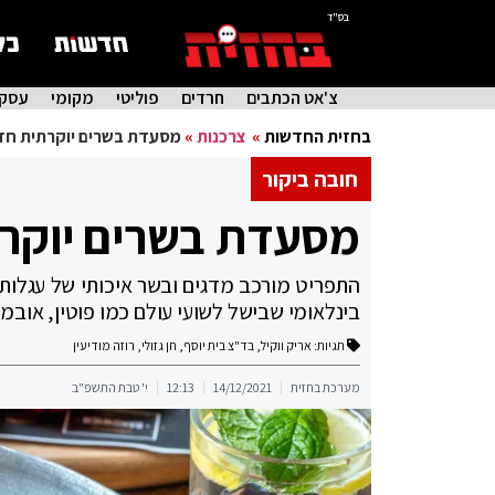
בס"ד
צ'אט הכתבים
חרדים
פוליטי
מקומי
עסקי
בחזית החדשות
»
צרכנות
»
מסעדת בשרים יוקרתית חד
חובה ביקור
מסעדת בשרים יוקרת
התפריט מורכב מדגים ובשר איכותי של עגלות י
בינלאומי שבישל לשועי עולם כמו פוטין, אובמ
תגיות:
אריק ווקיל
,
בד"צ בית יוסף
,
חן גזולי
,
רוזה מודיעין
מערכת בחזית
14/12/2021
12:13
י' טבת התשפ"ב