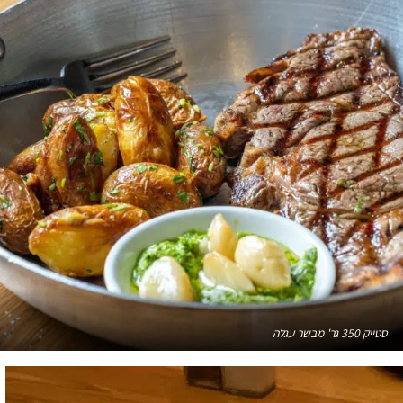
סטייק 350 גר' מבשר עגלה