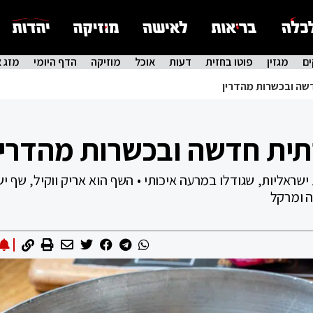
ם
מגזין
פוטו בחזית
דעות
אוכל
מוזיקה
הדף היומי
מזג א
שה ובכשרות מהדרין
ית חדשה ובכשרות מהדרין
שראליות, שגודלו במרעה איכותי • השף הוא אריק ווקיל, שף יש
ה ומרקל