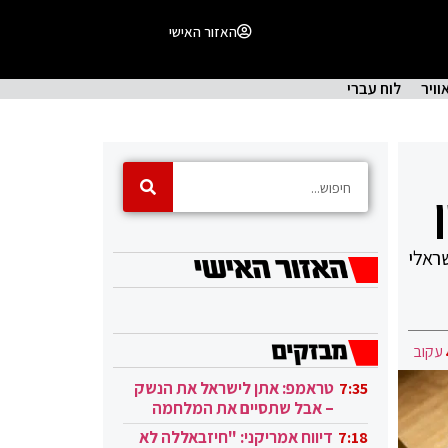
האזור האישי
וויר
לוח עברי
ראלי
עקוב
טראמפ: אתן לישראל את הנשק
7:35
– אבל שתסיים את המלחמה
בעזה
דיווח אמריקני: "חיזבאללה לא
7:18