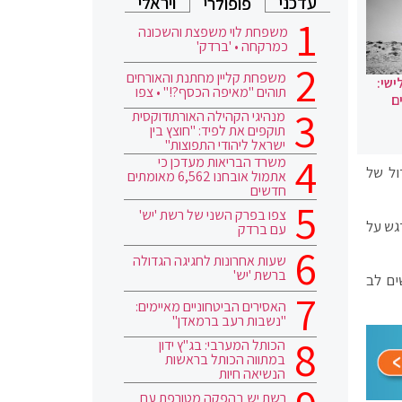
עדכני
ויראלי
פופולרי
משפחת לוי משפצת והשכונה
כמרקחה • 'ברדק'
משפחת קליין מחתנת והאורחים
ישי:
תוהים "מאיפה הכסף?!" • צפו
ם
מנהיגי הקהילה האורתודוקסית
תוקפים את לפיד: "חוצץ בין
ישראל ליהודי התפוצות"
משרד הבריאות מעדכן כי
ול של
אתמול אובחנו 6,562 מאומתים
חדשים
צפו בפרק השני של רשת 'יש'
גש על
עם ברדק
שעות אחרונות לחגיגה הגדולה
ברשת 'יש'
ים לב
האסירים הביטחוניים מאיימים:
"נשבות רעב ברמאדן"
הכותל המערבי: בג"ץ ידון
במתווה הכותל בראשות
הנשיאה חיות
רשת יש בהפקה מטורפת עם