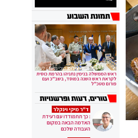
צילום:
קובי גדעון / לע"מ
ראש הממשלה בנימין נתניהו בהרמת כוסית
לקראת ראש השנה במוסד, בשב"כ ועם
פורום מטכ"ל
ד"ר מיקי וינקלר
: כך תתמודדו עם רעידת
האדמה הבאה במקום
העבודה שלכם