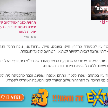
 🙌*
תחזית מזג האוויר ליום של
ירידה בטמפרטורות – נעי
יחסית לעונה
חיים גוטליב
יעין למסעדת מהדרין היינו בעננים, פייר….התרגשנו, נוכח החסר הגד
דתי שרוצה לצאת ולשאוף קצת אוויר צח עם קולינריה גבוהה.
 ביותר לציבור שומרי הכשרות עם הכשר מהודר של בד"צ בית יוסף והכל בד
ראשונה ללא כל פגיעה בציבור צורכי הכשרות.
עין במתחם ישפרו סנטר, מתחם אופנה ושופינג. וכבר מהכניסה ניתן לש
מני ההיכר של רוזה זה השילוב המיוחד שבין המטבח האיטלקי לספרדי.