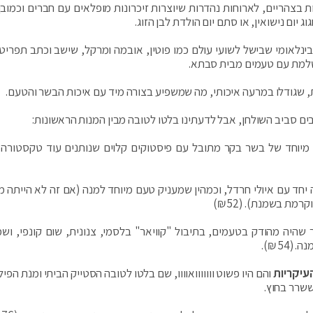
 בצהריים, לארוחות נהדרות שיוצרות זיכרונות מופלאים עם חברים וכמובן
יום נישואין, או סתם יום הולדת לבן הזוג.
ינלאומי שבישל לשועי עולם כמו פוטין, אובמה ומרקל, שישב וכתב תפריט 
שלמת עם טעמים מבית סבתא.
, שגודלו במרעה איכותי, מה שמשפיע בצורה מיד עם איכות הבשר והטעם.
 סביב השולחן, אבל לדעתינו בלטו לטובה מבין המנות הראשונות:
וי מיוחד של בשר בקר מתובל עם פיסטוקים קלוים שנותנים עוד טקסטורה 
יחד עם איולי חרדל, וכמהין שמעניק טעם מיוחד למנה (אם זה לא הייתה 
ת בשמנת). (52 ₪)
היה מהודק בטעמים, בתיבול "קוויאר" בלסמי, צנונית, שום קונפי, ושמן
5 ₪).
עיקריות
והם היו פשוט ווווווואוווו, שם בלטו לטובה הסטייק הביתי ומנת הפי
ששרר בחוץ.