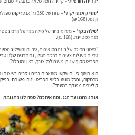
'קדירה חורפית' –
קדירה חמה מלאה בתבשיל מנחם של בשר
'סטייק אנטריקוט' –
נתח של 350 גר' אנטריק
קונפי. (168 ₪).
'פילה בקר' –
נתח מובחר של פילה בקר על קרם בטטה ובא
מנה מצטיינת. (168 ₪).
"סימני ההיכר של רוזה הם איכות, טריות והשילוב המיו
טריים מעגלות צעירות ברמת הגולן, גם הדגים שלנו טר
תפריט מקיף שנותן מענה לכל צורך, רצון ומגבלה".
הוא חושף כי "הושקעו משאבים רבים ויקרים בעיצוב וב
מרתקות, והכל מוגש בליווי תפריט יינות משובח ובפיק
קולינרית מפנקת במיוחד".
אנחנו נהננו עד הגג. ומה איתכם? ספרו לנו בתגובות