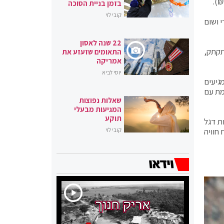
בזמן בניית הסוכה
קובי לוי
י ושום
22 שנה לאסון
מתקתק,
התאומים שזעזע את
אמריקה
יוסי לביא
גיעים
מת עם
שאלות נפוצות
המגיעות מבעלי
תוקע
ת דגל
חוויה
קובי לוי