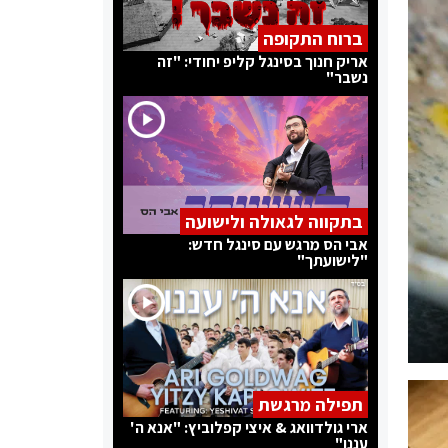
ברוח התקופה
אריק חנוך בסינגל קליפ יחודי: "זה
נשבר"
בתקווה לגאולה ולישועה
אבי הס מרגש עם סינגל חדש:
"לישועתך"
תפילה מרגשת
ארי גולדוואג & איצי קפלוביץ: "אנא ה'
עננו"