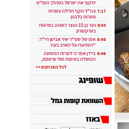
יתקוף את ישראל במהלך המו"מ
בקטאר"
צה"ל תקף הלילה עשרות
7:17
מטרות בלבנון
נער בן 15 נעצר כשנהג בפרעות
8:50
בטרקטורון
אמו של סמ"ר יאיר אביטן הי"ד:
8:48
"הסתערו על האויב בעוז
ובגבורה"
ביידן אמר כי למרות ההופעה
8:46
הכושלת בעימות מול טראמפ,
הוא ממשיך
לכל המבזקים >>