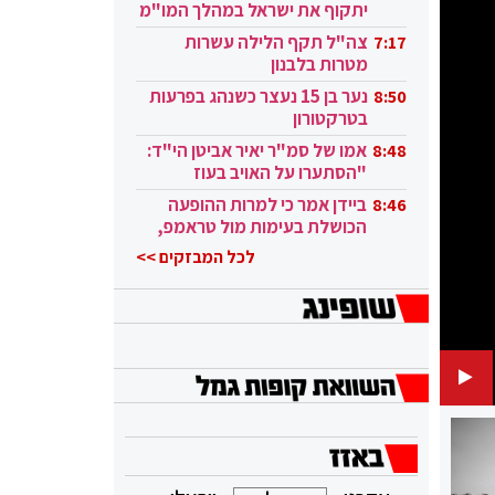
יתקוף את ישראל במהלך המו"מ
בקטאר"
צה"ל תקף הלילה עשרות
7:17
מטרות בלבנון
נער בן 15 נעצר כשנהג בפרעות
8:50
בטרקטורון
אמו של סמ"ר יאיר אביטן הי"ד:
8:48
"הסתערו על האויב בעוז
ובגבורה"
ביידן אמר כי למרות ההופעה
8:46
הכושלת בעימות מול טראמפ,
הוא ממשיך
לכל המבזקים >>