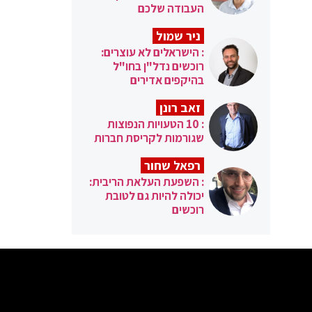
העבודה שלכם
ניר שמול
: הישראלים לא עוצרים:
רוכשים נדל"ן בחו"ל
בהיקפים אדירים
זאב רונן
: 10 הטעויות הנפוצות
שגורמות לקריסת חברות
רפאל שחור
: השפעת העלאת הריבית:
יכולה להיות גם לטובת
רוכשים