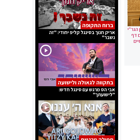
ברוח התקופה
הגר"י
אריק חנוך בסינגל קליפ יחודי: "זה
ם דף
נשבר"
ים
בתקווה לגאולה ולישועה
אבי הס מרגש עם סינגל חדש:
"לישועתך"
תפילה מרגשת