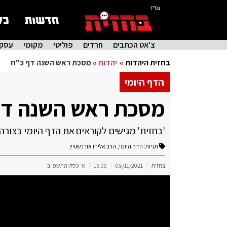
בס"ד
צ'אט הכתבים
חרדים
פוליטי
מקומי
עסקי
בחזית היהדות
»
יהדות
»
מסכת ראש השנה דף כ"ח
הדף היומי
מסכת ראש השנה דף
'בחזית' מגישים לקוראים את הדף היומי בצורה
תגיות:
הדף היומי
,
הרב אליהו אורנשטיין
בחזית
05/11/2021
16:00
א' כסלו התשפ"ב