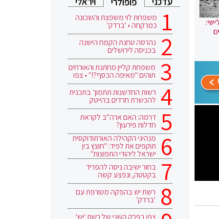
עדכני
ויראלי
פופולרי
משפחת לוי משפצת והשכונה
ישי:
כמרקחה • 'ברדק'
ם
נהרסה טחנת הקמח הישנה
בכניסה לירושלים
משפחת קליין מחתנת והאורחים
תוהים "מאיפה הכסף?!" • צפו
רשות החדשנות תתמוך בתכנית
להכשרת חרדים בהייטק
דרמה: האם ארה"ב לקראת
חדלות פירעון?
מנהיגי הקהילה האורתודוקסית
תוקפים את לפיד: "חוצץ בין
ישראל ליהודי התפוצות"
בחור ישיבה ניסה להפריד
בקטטה, ונפצע קשה
רשת יש בהפקה מטורפת עם
'ברדק'
צפו בפרק השני של רשת 'יש'