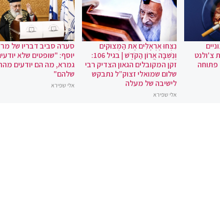
ניים
נִצְּחוּ אֶרְאֶלִּים אֶת הַמְּצוּקִים
סערה סביב דבריו של מרן 
 צ'ולנט
וְנִשְׁבָּה אֲרוֹן הַקֹּדֶשׁ | בגיל 106:
יוסף: "שופטים שלא יודעי
 פתוחה
זקן המקובלים הגאון הצדיק רבי
גמרא, מה הם יודעים מהחי
שלום שמואלי זצוק”ל נתבקש
שלהם"
לישיבה של מעלה
אלי שפירא
אלי שפירא