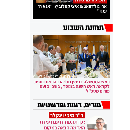
ארי גולדוואג & איצי קפלוביץ: "אנא ה'
עננו"
צילום:
קובי גדעון / לע"מ
ראש הממשלה בנימין נתניהו בהרמת כוסית
לקראת ראש השנה במוסד, בשב"כ ועם
פורום מטכ"ל
ד"ר מיקי וינקלר
: כך תתמודדו עם רעידת
האדמה הבאה במקום