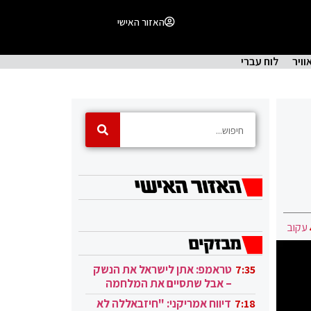
האזור האישי
וויר
לוח עברי
עקוב
טראמפ: אתן לישראל את הנשק
7:35
– אבל שתסיים את המלחמה
בעזה
דיווח אמריקני: "חיזבאללה לא
7:18