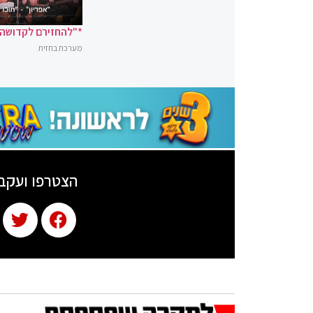
*"להחזירם לקדושה"
מערכת בחזית
הצטרפו ועקב