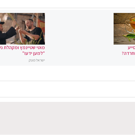
ייע
מוטי שטיינמץ ומקהלת נ
וחרדה?
"למען ידעו"
ישראל מונק