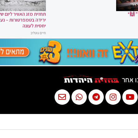
 🙌*
תחזית מזג האוויר ליום של
ירידה בטמפרטורות – נעי
יחסית לעונה
חיים גוטליב
ו אחר