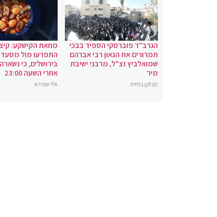
הגרב"ד פוברסקי הספיד בבכי
מחאת הקישקע: קיצו
תמרורים את הגאון רבי אברהם
התפרעו מול מסעדת
שמואלביץ זצ"ל, מרבני ישיבת
בירושלים, כי נשארה
מיר
אחרי השעה 23:00
מבזקן בחזית
אלי שפירא