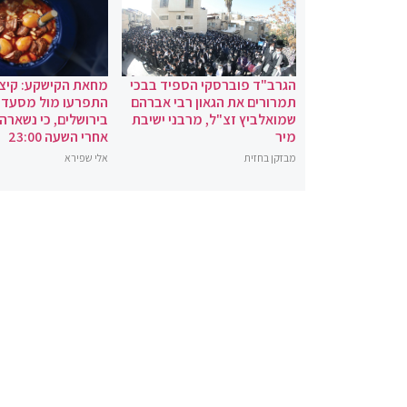
הגרב"ד פוברסקי הספיד בבכי
מחאת הקישקע: קיצו
תמרורים את הגאון רבי אברהם
התפרעו מול מסעדת
שמואלביץ זצ"ל, מרבני ישיבת
בירושלים, כי נשארה
מיר
אחרי השעה 23:00
מבזקן בחזית
אלי שפירא