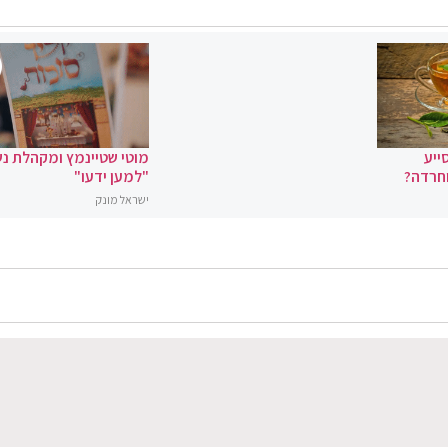
ייע
מוטי שטיינמץ ומקהלת נ
וחרדה?
"למען ידעו"
ישראל מונק