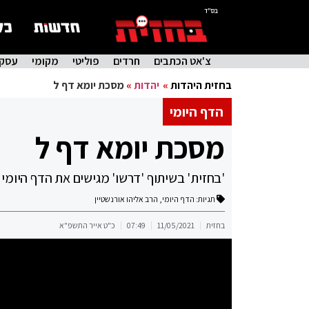
בס"ד
צ'אט הכתבים
חרדים
פוליטי
מקומי
עסקי
בחזית היהדות
»
יהדות
»
מסכת יומא דף ל
הדף היומי
מסכת יומא דף ל
'בחזית' בשיתוף 'דרשו' מגישים את הדף היומי
תגיות:
הדף היומי
,
הרב אליהו אורנשטיין
בחזית
11/05/2021
07:49
כ"ט אייר התשפ"א