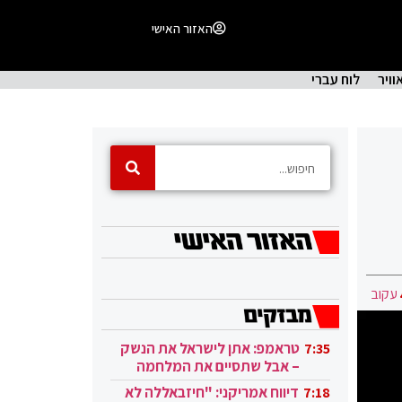
האזור האישי
וויר
לוח עברי
עקוב
טראמפ: אתן לישראל את הנשק
7:35
– אבל שתסיים את המלחמה
בעזה
דיווח אמריקני: "חיזבאללה לא
7:18