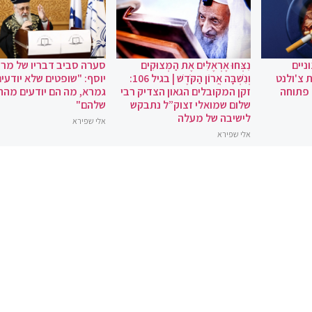
ניים
נִצְּחוּ אֶרְאֶלִּים אֶת הַמְּצוּקִים
סערה סביב דבריו של מרן 
 צ'ולנט
וְנִשְׁבָּה אֲרוֹן הַקֹּדֶשׁ | בגיל 106:
יוסף: "שופטים שלא יודעי
 פתוחה
זקן המקובלים הגאון הצדיק רבי
גמרא, מה הם יודעים מהחי
שלום שמואלי זצוק”ל נתבקש
שלהם"
לישיבה של מעלה
אלי שפירא
אלי שפירא