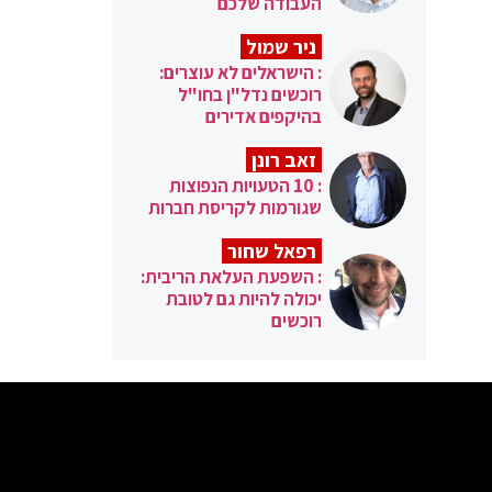
העבודה שלכם
ניר שמול
: הישראלים לא עוצרים:
רוכשים נדל"ן בחו"ל
בהיקפים אדירים
זאב רונן
: 10 הטעויות הנפוצות
שגורמות לקריסת חברות
רפאל שחור
: השפעת העלאת הריבית:
יכולה להיות גם לטובת
רוכשים