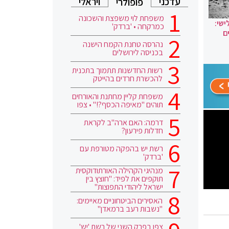
עדכני
ויראלי
פופולרי
משפחת לוי משפצת והשכונה
ישי:
כמרקחה • 'ברדק'
ם
נהרסה טחנת הקמח הישנה
בכניסה לירושלים
רשות החדשנות תתמוך בתכנית
להכשרת חרדים בהייטק
משפחת קליין מחתנת והאורחים
תוהים "מאיפה הכסף?!" • צפו
דרמה: האם ארה"ב לקראת
חדלות פירעון?
רשת יש בהפקה מטורפת עם
'ברדק'
מנהיגי הקהילה האורתודוקסית
תוקפים את לפיד: "חוצץ בין
ישראל ליהודי התפוצות"
האסירים הביטחוניים מאיימים:
"נשבות רעב ברמאדן"
צפו בפרק השני של רשת 'יש'