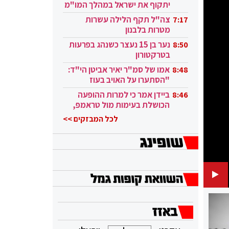
יתקוף את ישראל במהלך המו"מ
בקטאר"
צה"ל תקף הלילה עשרות
7:17
מטרות בלבנון
נער בן 15 נעצר כשנהג בפרעות
8:50
בטרקטורון
אמו של סמ"ר יאיר אביטן הי"ד:
8:48
"הסתערו על האויב בעוז
ובגבורה"
ביידן אמר כי למרות ההופעה
8:46
הכושלת בעימות מול טראמפ,
הוא ממשיך
לכל המבזקים >>