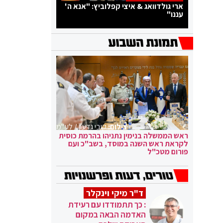
ארי גולדוואג & איצי קפלוביץ: "אנא ה'
עננו"
צילום:
קובי גדעון / לע"מ
ראש הממשלה בנימין נתניהו בהרמת כוסית
לקראת ראש השנה במוסד, בשב"כ ועם
פורום מטכ"ל
ד"ר מיקי וינקלר
: כך תתמודדו עם רעידת
האדמה הבאה במקום