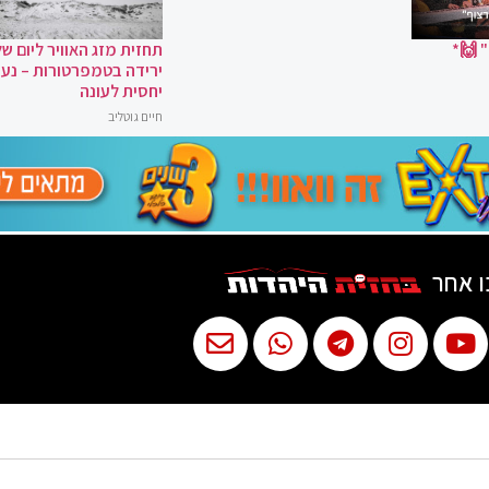
 🙌*
תחזית מזג האוויר ליום של
ירידה בטמפרטורות – נעי
יחסית לעונה
חיים גוטליב
ו אחר