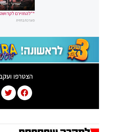
*"להחזירם לקדושה"
מערכת בחזית
הצטרפו ועקב