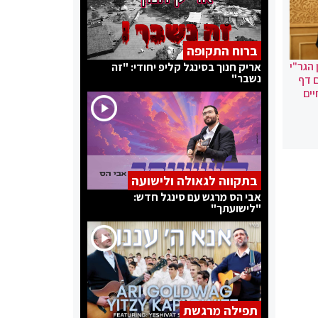
ברוח התקופה
הגר"י
אריק חנוך בסינגל קליפ יחודי: "זה
נשבר"
ם דף
ים
בתקווה לגאולה ולישועה
אבי הס מרגש עם סינגל חדש:
"לישועתך"
תפילה מרגשת