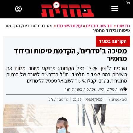
בס"ד
חדשות
»
חדשות חרדים
»
עולם הישיבות
»
מסיכה ב'סדרים', הקדמת
טיסות ובידוד מחמיר
הקורונה במגזר
מסיכה ב'סדרים', הקדמת טיסות ובידוד
מחמיר
נערכים ל'זמן אלול' בצל הקורונה: פרויקט מיוחד מלווה את
הישיבות בהם לומדים תלמידי חו"ל הנדרשים לשורה של הנחיות
מחמירות בטרם יקבלו אישור לשוב אל ספסל הלימודים
תגיות:
אלול
,
ויזניץ
,
ישיבת מיר
,
צאנז
,
קורונה
זאב אלפרוביץ'
06/08/2020
22:56
ט"ז אב התש"פ