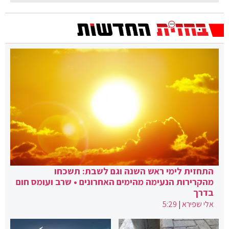
התחזית לימי ראש השנה וגם לשבת: תשכחו
מהקרירות הנעימה מהימים האחרונים • שרב ועומס חום
בדרך
אלי שפירא
|
5:29