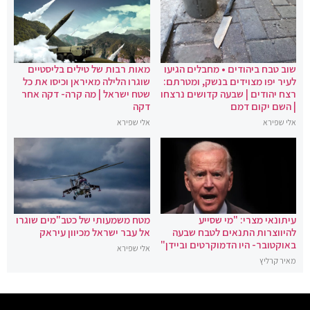
שוב טבח ביהודים • מחבלים הגיעו
מאות רבות של טילים בליסטיים
לעיר יפו מצוידים בנשק, ומטרתם:
שוגרו הלילה מאיראן וכיסו את כל
רצח יהודים | שבעה קדושים נרצחו
שטח ישראל | מה קרה- דקה אחר
| השם יקום דמם
דקה
אלי שפירא
אלי שפירא
עיתונאי מצרי: "מי שסייע
מטח משמעותי של כטב"מים שוגרו
להיווצרות התנאים לטבח שבעה
אל עבר ישראל מכיוון עיראק
באוקטובר- היו הדמוקרטים וביידן"
אלי שפירא
מאיר קרליץ