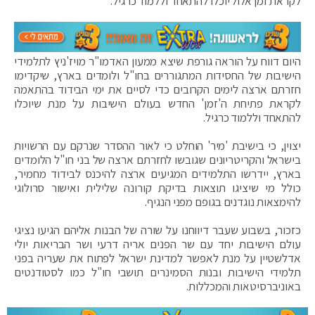
לקראת זמן אלול יוכלו להתאחד וללמוד כרגיל.
היום דווח על הוראה גורפת שיצא ממעון האדמו"ר מויז'ניץ לתלמידי
הישיבות של החסידות המתגוררים בחו"ל ולומדים בארץ, שיקדימו
חזרתם ארצה לימים הקרובים כדי לסיים את ימי הבידוד בהתאמה
לקראת פתיחת ה'זמן' החדש בעולם הישיבות על מנת שיוכלו
להתאחד וללמוד כרגיל.
יצוין, כי בישיבת 'מיר' הוחלט כי לאור ההסדר שנרקם עם הרשויות
בישראל והקריטריונים שגובשו לחזרתם ארצה של בני חו"ל הלומדים
בארץ, יידרשו התלמידים המגיעים ארצה להיכנס לבידוד מחמיר,
כולל מי שיציגו תוצאות בדיקת קורונה שלילית ואישור סרולוגי
להימצאות נוגדנים בגופם מפני הנגיף.
כזכור, בשבוע שעבר דיווחנו על שורה של הבנות אליהם הגיעו נציגי
עולם הישיבות יחד עם שר הפנים אריה דרעי ושר הבריאות יולי
אדלשטיין על מנת לאפשר למדינת ישראל לפתוח את שעריה בפני
תלמידי הישיבות ובנות הסמינרים תושבי חו"ל כמו לסטודנטים
באוניברסיטאות והמכללות.