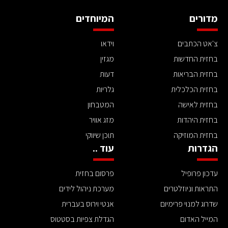
מדורים
המיוחדים
צ'אט הכתבים
וידאו
בחזית החדשות
מגזין
בחזית הבריאות
דעות
בחזית הכלכלית
גלריות
בחזית לאישה
המטבחון
בחזית היהדות
מזג אוויר
בחזית המוזיקה
תוכן שיווקי
הגדרות
עוד ..
עדכון פרופיל
פרסום בחזית
התראות וניוזלטרים
מערכת ניהול לידים
שדרוג למנוי פרימיום
אנטי וירוס בעברית
המייל האדום
הגדלת צפיות בסטטוס