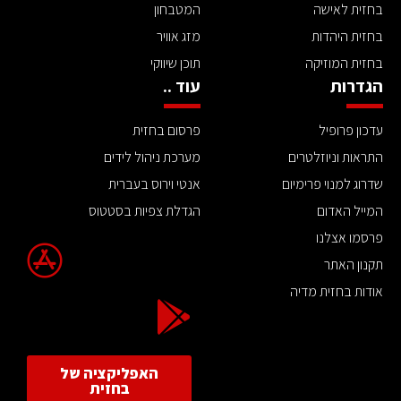
בחזית לאישה
המטבחון
בחזית היהדות
מזג אוויר
בחזית המוזיקה
תוכן שיווקי
הגדרות
עוד ..
עדכון פרופיל
פרסום בחזית
התראות וניוזלטרים
מערכת ניהול לידים
שדרוג למנוי פרימיום
אנטי וירוס בעברית
המייל האדום
הגדלת צפיות בסטטוס
פרסמו אצלנו
תקנון האתר
אודות בחזית מדיה
האפליקציה של
בחזית