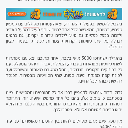
בשביל להמשיך בפעילות האדירה, יצאה עמותת
מסוגלים
עם קמפיין
מפתיע במיוחד, המאפשר לכל אחד להיות שותף פעיל במפעל האדיר
ולזכות בכפל כפליים: גם סיוע לילדים טהורים ויקרים, וגם כרטיס
הגרלה על שתי סוויטות יוקרתיות צמודות לכינרת, בסמוך לציון
הרמב"ם.
בהגרלה ישתתפו 5000 איש בלבד, אחד מתוכם יצא עם מפתחות
לשתי סוויטות מפוארות בטבריה, הכוללות אבזור וריהוט קומפלט, עם
כל הפינוקים הקטנים והגדולים, החל ממטבח מאובזר ומשוכלל ועד
לפינת קפה מפנקת ופינת ספות. שתי הסוויטות מבטיחות הכנסה
חודשית גבוהה לכל החיים.
גדולי הדור שנחשפו לקמפיין ברכו את כל התורמים והמסייעים וציינו
במכתבם כי בימים אלו, בהם כל אחד מחפש ישועה, זוהי התרומה
המהודרת, ובזכות התרומה יתברכו התורמים במידה כנגד מידה ולא
יראו בביתם ניסיונות אלו ולא יצטרכו לכך.
אין ספק שגם אתם מסוגלים להיות בין הזוכים המאושרים! פנו עוד
היום ל*5406