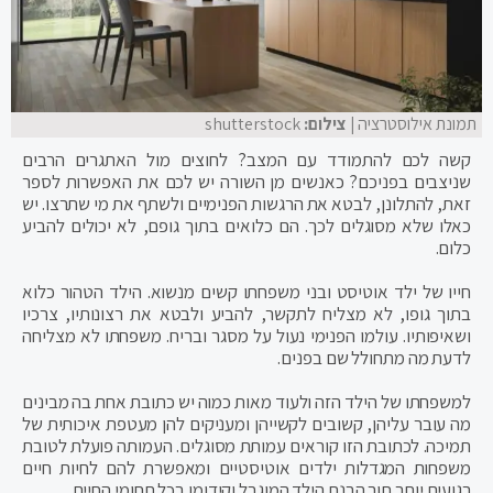
תמונת אילוסטרציה
| צילום:
shutterstock
קשה לכם להתמודד עם המצב? לחוצים מול האתגרים הרבים
שניצבים בפניכם? כאנשים מן השורה יש לכם את האפשרות לספר
זאת, להתלונן, לבטא את הרגשות הפנימיים ולשתף את מי שתרצו. יש
כאלו שלא מסוגלים לכך. הם כלואים בתוך גופם, לא יכולים להביע
כלום.
חייו של ילד אוטיסט ובני משפחתו קשים מנשוא. הילד הטהור כלוא
בתוך גופו, לא מצליח לתקשר, להביע ולבטא את רצונותיו, צרכיו
ושאיפותיו. עולמו הפנימי נעול על מסגר ובריח. משפחתו לא מצליחה
לדעת מה מתחולל שם בפנים.
למשפחתו של הילד הזה ולעוד מאות כמוה יש כתובת אחת בה מבינים
מה עובר עליהן, קשובים לקשייהן ומעניקים להן מעטפת איכותית של
תמיכה. לכתובת הזו קוראים עמותת מסוגלים. העמותה פועלת לטובת
משפחות המגדלות ילדים אוטיסטיים ומאפשרת להם לחיות חיים
רגועים יותר תוך הבנת הילד המוגבל וקידומו בכל תחומי החיים.