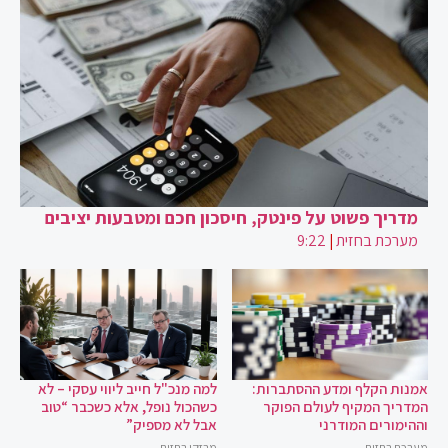
מדריך פשוט על פינטק, חיסכון חכם ומטבעות יציבים
מערכת בחזית
|
9:22
אמנות הקלף ומדע ההסתברות:
למה מנכ"ל חייב ליווי עסקי – לא
המדריך המקיף לעולם הפוקר
כשהכול נופל, אלא כשכבר “טוב
וההימורים המודרני
אבל לא מספיק”
מערכת בחזית
מבזקן בחזית