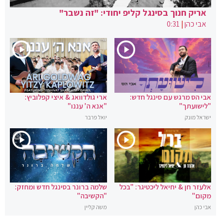
אריק חנוך בסינגל קליפ יחודי: "זה נשבר"
אבי כהן
|
0:31
אבי הס מרגש עם סינגל חדש:
ארי גולדוואג & איצי קפלוביץ:
"לישועתך"
"אנא ה' עננו"
ישראל מונק
יואל פרבר
אלעזר חן & יחיאל ליכטיגר: "בכל
שלמה ברונר בסינגל חדש ומחזק:
מקום"
"הקשיבה"
אבי כהן
משה קליין