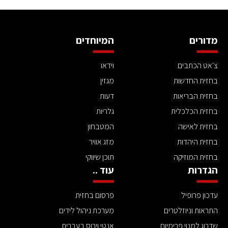
מדורים
המיוחדים
צ'אט הכתבים
וידאו
בחזית החדשות
מגזין
בחזית הבריאות
דעות
בחזית הכלכלית
גלריות
בחזית לאישה
המטבחון
בחזית היהדות
מזג אוויר
בחזית המוזיקה
תוכן שיווקי
הגדרות
עוד ..
עדכון פרופיל
פרסום בחזית
התראות וניוזלטרים
מערכת ניהול לידים
שדרוג למנוי פרימיום
אנטי וירוס בעברית