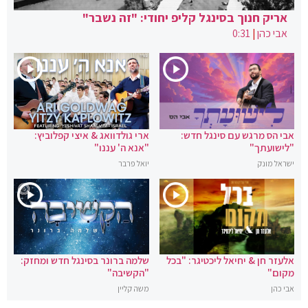
אריק חנוך בסינגל קליפ יחודי: "זה נשבר"
אבי כהן
|
0:31
אבי הס מרגש עם סינגל חדש:
ארי גולדוואג & איצי קפלוביץ:
"לישועתך"
"אנא ה' עננו"
ישראל מונק
יואל פרבר
אלעזר חן & יחיאל ליכטיגר: "בכל
שלמה ברונר בסינגל חדש ומחזק:
מקום"
"הקשיבה"
אבי כהן
משה קליין