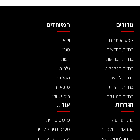
מדורים
המיוחדים
צ'אט הכתבים
וידאו
בחזית החדשות
מגזין
בחזית הבריאות
דעות
בחזית הכלכלית
גלריות
בחזית לאישה
המטבחון
בחזית היהדות
מזג אוויר
בחזית המוזיקה
תוכן שיווקי
הגדרות
עוד ..
עדכון פרופיל
פרסום בחזית
התראות וניוזלטרים
מערכת ניהול לידים
שדרוג למנוי פרימיום
אנטי וירוס בעברית