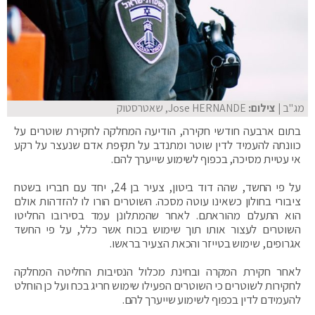
מג"ב
| צילום:
Jose HERNANDE, שאטרסטוק
בתום ארבעה חודשי חקירה, הודיעה המחלקה לחקירת שוטרים על
כוונתה להעמיד לדין שוטר ומתנדב על תקיפת אדם שנעצר על רקע
אי עטיית מסיכה, בכפוף לשימוע שייערך להם.
על פי החשד, שהה דוד ביטון, צעיר בן 24, יחד עם חבריו בשטח
ציבורי בחולון כשאינו עוטה מסכה. השוטרים הורו לו להזדהות אולם
הוא התעלם מהוראתם. לאחר שהמתלונן עמד בסירובו החליטו
השוטרים לעצור אותו תוך שימוש בכוח אשר כלל, על פי החשד
אגרופים, שימוש בטייזר והכאת הצעיר בראשו.
לאחר חקירת המקרה ובחינת מכלול הנסיבות החליטה המחלקה
לחקירות לשוטרים כי השוטרים הפעילו שימוש חריג בכח ועל כן הוחלט
להעמידם לדין בכפוף לשימוע שייערך להם.