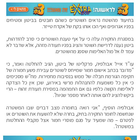
בתיעוד מהשטח נראים השוטרים כשהם חובטים בביטון ומטיחים
בפניו אגרופים ואף הכו אותו בקת של אקדח טייזר.
במסגרת החקירה עלה כי על אף טענת השוטרים כי סרב להזדהות,
ביטון נענה לדרישת השוטר והציג בפניו תעודה מזהה, אלא שדבר לא
עמד לו אל מול האלימות שספג מהשוטרים.
עו"ד אייל אבולפיה, פרקליטו של ביטון, הגיב להחלטה ואמר, כי
"מדובר בכתב אישום חמור שמייחס לשוטרים עבירת פשע חמורה של
תקיפה הגורמת חבלה של ממש בנסיבות מחמירות. מח"ש מסכימים
כי אין כל משמעות להתנהלות מרשי באירוע, שכן אין כל הצדקה
לאלימות הקשה כלפיו גם אם התמהמה במסירת תעודת זהות – הרי
ביקש להציג להם אותה לאחר מספר שניות".
אבולפיה הוסיף, "אני רואה בחומרה מצב דברים שבו המשטרה
שנחשפה לחומר החקירה בתיק, בחרה שלא להשעות את השוטרים או
לפטרם – מה שמעיד על פגם מוסרי חמור אצל מקבלי ההחלטות
במשטרה".