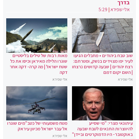
בדרך
אלי שפירא
|
5:29
שוב טבח ביהודים • מחבלים הגיעו
מאות רבות של טילים בליסטיים
לעיר יפו מצוידים בנשק, ומטרתם:
שוגרו הלילה מאיראן וכיסו את כל
רצח יהודים | שבעה קדושים נרצחו
שטח ישראל | מה קרה- דקה אחר
| השם יקום דמם
דקה
אלי שפירא
אלי שפירא
עיתונאי מצרי: "מי שסייע
מטח משמעותי של כטב"מים שוגרו
להיווצרות התנאים לטבח שבעה
אל עבר ישראל מכיוון עיראק
באוקטובר- היו הדמוקרטים וביידן"
אלי שפירא