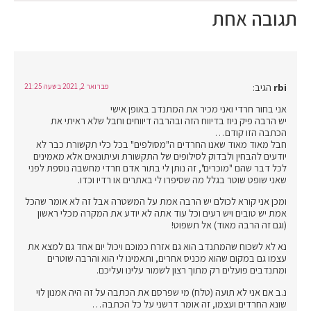
תגובה אחת
rbi
הגיב:
פברואר 2, 2021 בשעה 21:25
אני בחור חרדי ואני מכיר את המתנדב באופן אישי
יש הרבה פיק ניוז בדיווח הזה ובהרבה דיווחים וחבל שלא ראיתי את
הכתבה הזו קודם…
חבל מאוד מאוד שאנו החרדים ה"מסולפים" בכל כלי תקשורת כבר לא
יודעים להבחין ולבדוק לסילופים של התקשורת ועיתונאים אלא מאמינים
לכל דבר שהם "מוכרים", זה נותן לי בתור אדם חרדי מחשבה נוספת לפני
שאני שופט שוטר בגלל מה שסיפרו לי באתרים או רדיו וכדו.
ומכן אני קורא לכולם יש הרבה אמת על המשטרה אבל זה לא אומר שהכל
אמת יש טובים ויש רעים וכל עוד אתה לא יודע את המקרה מכלי ראשון
(וגם זה הרבה מאוד) אל תשפוט!
נא לא לשכוח שהמתנדב הוא גם אזרח כמוכם ויכול יום אחד גם למצא את
עצמו גם במקום שהוא מכניס אחרים, ותאמינו לי הוא והרבה שוטרים
ומתנדבים פועלים רק מתוך רצון לשמור עלינו ועליכם.
נ.ב אם אני לא תועה (טלח) מי שפרסם את הכתבה על זה היה אמנון לוי
שונא החרדים ועצמו, זה אומר דרשני על כל הכתבה…