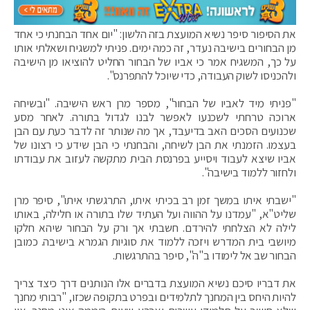
את הסיפור סיפר נשיא המועצת בזה הלשון: "יום אחד הבחנתי כי אחד
מן הבחורים בישיבה נעדר, זה כמה ימים. פניתי למשגיח ושאלתי אותו
על כך, המשגיח אמר כי אביו של הבחור החליט להוציאו מן הישיבה
ולהכניסו לשוק העבודה, כדי שיוכל להתפרנס".
"פניתי מיד לאביו של הבחור", מספר מרן ראש הישיבה. "ובשיחה
ארוכה טרחתי לשכנעו לאפשר לבנו לגדול בתורה. לאחר מסע
שכנועים הסכים האב בדיעבד, אך מה שנותר זה לדבר כעת עם הבן
בעצמו. הזמנתי את הבן לשיחה, והבחנתי כי הבן שידע כי רצונו של
אביו שיצא לעבוד ויסייע בפרנסת הבית מתקשה לעזוב את עבודתו
ולחזור ללמוד בישיבה".
"ישבתי איתו במשך זמן רב בכיתי איתו, התרגשתי איתו", סיפר מרן
שליט"א, "עמדנו על ההווה ועל העתיד שלו בתורה או חלילה, באותו
לילה לא הצלחתי להירדם. חשבתי אך ורק על הבחור שיהא חלקו
מיושבי בית המדרש ויזכה ללמוד את סוגיות הגמרא בישיבה. כמובן
הבחור שב אל לימודו ב"ה", סיפר בהתרגשות.
את דבריו סיכם נשיא המועצת בדברים אלו הנותנים דרך כיצד צריך
להיות היחס בין המחנך לתלמידים ובפרט בתקופה שכזו, "רבותי מחנך