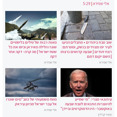
אלי שפירא
|
5:29
שוב טבח ביהודים • מחבלים הגיעו
מאות רבות של טילים בליסטיים
לעיר יפו מצוידים בנשק, ומטרתם:
שוגרו הלילה מאיראן וכיסו את כל
רצח יהודים | שבעה קדושים נרצחו
שטח ישראל | מה קרה- דקה אחר
| השם יקום דמם
דקה
אלי שפירא
אלי שפירא
עיתונאי מצרי: "מי שסייע
מטח משמעותי של כטב"מים שוגרו
להיווצרות התנאים לטבח שבעה
אל עבר ישראל מכיוון עיראק
באוקטובר- היו הדמוקרטים וביידן"
אלי שפירא
מאיר קרליץ