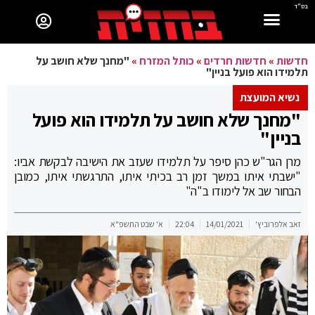
בס"ד
חדשות
»
חדשות חרדים
»
כותל המזרח
»
"מחנך שלא חושב על
תלמידו הוא פועל בניין"
נשיא המועצת
"מחנך שלא חושב על תלמידו הוא פועל
בניין"
מרן הגר"ש כהן סיפר על תלמידו שעזב את הישיבה לבקשת אביו:
"ישבתי איתו במשך זמן רב בכיתי איתו, התרגשתי איתו, כמובן
הבחור שב אל לימודו ב"ה"
זאב אלפרוביץ'
14/01/2021
22:04
א' שבט התשפ"א