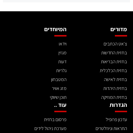
מדורים
המיוחדים
צ'אט הכתבים
וידאו
בחזית החדשות
מגזין
בחזית הבריאות
דעות
בחזית הכלכלית
גלריות
בחזית לאישה
המטבחון
בחזית היהדות
מזג אוויר
בחזית המוזיקה
תוכן שיווקי
הגדרות
עוד ..
עדכון פרופיל
פרסום בחזית
התראות וניוזלטרים
מערכת ניהול לידים