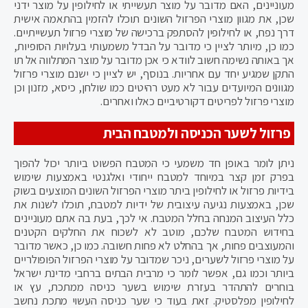
מעוניינים, האם מדובר על מוצר תעשייתי או לחילופין על מוצר ידני
שכן, את מגוון מוצרי הפרזול השונים תוכלו להזמין בהתאמה אישית
דרך נפח, או לחילופין להסתפק ברכישה של מוצרי פרזול תעשייתיים.
כמו כן, מיותר לציין כי מדובר על הבדל משמעותי בעלויות הסופיות,
אך באותה נשימה חשוב לוודא כי אכן מדובר על מוצר המתלווה אל תו
התקן שמגיע יחד עם אחריות. בנוסף, יש לציין כי ישנם מוצרי פרזול
מגוונים המיועדים עבור לא מעט רהיטים כמו שולחן, כיסא, מזנון וכן
מוצרי פרזול לפריטים דקורטיביים כאלו ואחרים.
פרזול לשער הכניסה ולמטבח הבית
ניתן לומר באופן חד משמעי כי המטבח הפשוט ביותר יכול להפוך
בפרק זמן קצר במיוחד למטבח ייחודי ואלגנטי באמצעות שימוש
בידיות פרזול או לחילופין ביתר מוצרי הפרזול השונים המוצעים בשוק
שכן, באמצעות נגיעה עיצובית של ידיות למטבח, תוכלו לשנות את
כלל העיצוב המנחה בחלל המטבח. אי לכך, בעת בה אתם מעוניינים
בחידוש המטבח שלכם, מוטב לא לשכוח את החלקים הקטנים
והמעוצבים פחות, אך בהחלט לא פחות חשובה. כמו כן, כאשר מדובר
על מוצרי פרזול לשערים, ניכר שמדובר על מוצרי הפרזול הפופולריים
ביותר וכמו גם, אפשר לומר כי מרבית הבתים ברחבי מדינת ישראל
בוחרים להתהדר בעזרת שימוש בשער כניסה ממתכת, עץ או
לחילופין מפלסטיק. זאת בעוד כי שער כניסה העשוי מתכת נחשב