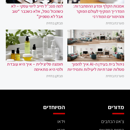
אמנות הקלף ומדע ההסתברות:
למה מנכ"ל חייב ליווי עסקי – לא
המדריך המקיף לעולם הפוקר
כשהכול נופל, אלא כשכבר “טוב
וההימורים המודרני
אבל לא מספיק”
מערכת בחזית
מבזקן בחזית
ניהול בית בעידן ה-AI איך להפוך
חומצה סליצילית – איך היא עובדת
מטלות שגרתיות ליעילות ותמידיות
ולמי היא מתאימה
מערכת בחזית
מבזקן בחזית
מדורים
המיוחדים
צ'אט הכתבים
וידאו