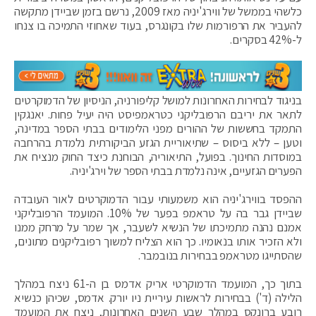
כלשהי בממשל של ווירג'יניה מאז 2009, נרשם בזמן שביידן מתקשה
להעביר את הרפורמות שלו בקונגרס, בעוד שאחוזי התמיכה בו צנחו
ל-42% בסקרים.
בניגוד לבחירות האחרונות למושל קליפורניה, הניסיון של הדמוקרטים
לתאר את יריבם הרפובליקני כטראמפיסט היה יעיל פחות. יאנגקין
התמקד בחששות של ההורים מפני הלימודים בבתי הספר במדינה,
וטען – ללא ביסוס – שתיאוריית הגזע הביקורתית נלמדת בהרחבה
במוסדות החינוך. בפועל, התיאוריה, הבוחנת כיצד החוק מנציח את
הפערים הגזעיים, אינה נלמדת בבתי הספר של וירג'יניה.
ההפסד בווירג'יניה הוא משמעותי עבור הדמוקרטים לאור העובדה
שביידן גבר בה על טראמפ בפער של 10%. המועמד הרפובליקני
אמנם נהנה מתמיכתו של הנשיא לשעבר, אך שמר על מרחק ממנו
ולא הזכיר אותו בנאומיו. כך הוא הצליח למשוך רפובליקנים מתונים,
שהסתייגו מטראמפ בבחירות בנובמבר.
בתוך כך, המועמד הדמוקרטי אריק אדמס בן ה-61 ניצח במהלך
הלילה (ד') בבחירות לראשות עיריית ניו יורק. אדמס, שכיהן כנשיא
רובע ברונקס במהלך שבע השנים האחרונות, ניצח את המועמד