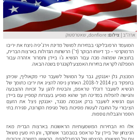
ארה"ב
| צילום:
donfiore, שאטרסטוק
המועמד הרפובליקני בבחירות למושל מדינת וירג'יניה ניצח את יריבו
הדמוקרטי – כך דיווחו הבוקר (ד') הרשתות הגדולות בארצות הברית,
בתוצאה שמהווה מכה עבור הנשיא ג'ו ביידן ותמרור אזהרה עבור
המפלגה לקראת בחירות האמצע לקונגרס בשנה הבאה.
המנצח, גלן יאנגקין, גבר על המושל לשעבר טרי מקאוליף, שכיהן
בתפקיד בין 2014 ל-2018. האחרון ניסה להציג את יריבו כתומך של
הנשיא לשעבר דונלד טראמפ, והבטיח להגן על זכויות ההצבעה
והגישה להפלות במדינה תוך שהוא מופיע בעצרות קמפיין עם ביידן
ועם הנשיא לשעבר ברק אובמה. מנגד, יאנגקין ניצל את הזעם
הציבורי על החובה לעטות מסיכות בשל מגיפת הקורונה, סגירת בתי
הספר והגבלות נוספות.
אלו היו הבחירות המשמעותיות הראשונות בארצות הברית מאז
הניצחון של ביידן על טראמפ בנובמבר אשתקד, והן היו מעין משאל
עם על נשיאותו. הניצחון של הרפובליקנים, הראשון במשרה ציבורית