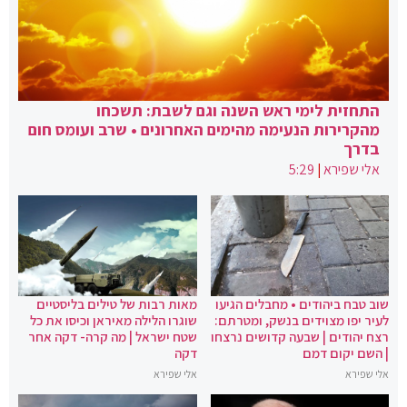
התחזית לימי ראש השנה וגם לשבת: תשכחו
מהקרירות הנעימה מהימים האחרונים • שרב ועומס חום
בדרך
אלי שפירא
|
5:29
שוב טבח ביהודים • מחבלים הגיעו
מאות רבות של טילים בליסטיים
לעיר יפו מצוידים בנשק, ומטרתם:
שוגרו הלילה מאיראן וכיסו את כל
רצח יהודים | שבעה קדושים נרצחו
שטח ישראל | מה קרה- דקה אחר
| השם יקום דמם
דקה
אלי שפירא
אלי שפירא