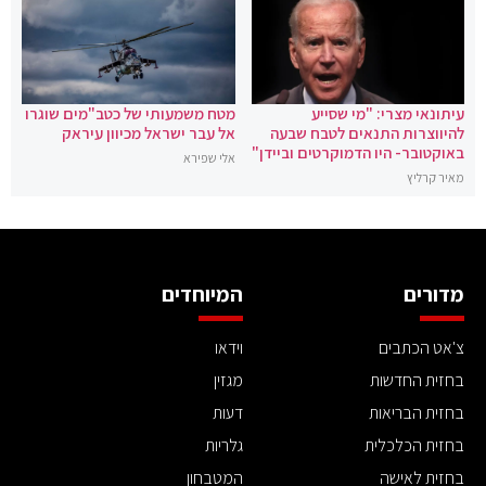
עיתונאי מצרי: "מי שסייע
מטח משמעותי של כטב"מים שוגרו
להיווצרות התנאים לטבח שבעה
אל עבר ישראל מכיוון עיראק
באוקטובר- היו הדמוקרטים וביידן"
אלי שפירא
מאיר קרליץ
מדורים
המיוחדים
צ'אט הכתבים
וידאו
בחזית החדשות
מגזין
בחזית הבריאות
דעות
בחזית הכלכלית
גלריות
בחזית לאישה
המטבחון