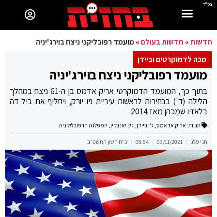
בס"ד
חדשות
»
חדשות בעולם
»
מועמד רפובליקני ניצח בוירג'יניה
מכה לדמוקרטים וביידן
מועמד רפובליקני ניצח בוירג'יניה
בתוך כך, המועמד הדמוקרטי אריק אדמס בן ה-61 ניצח במהלך
הלילה (ד') בבחירות לראשות עיריית ניו יורק, ויחליף את ביל דה
בלאזיו שמכהן מאז 2014
תגיות:
אריק אדאמס
,
ג'ו ביידן
,
גלן יאנגקין
,
המפלגה הרפובליקנית
חגי פלג
03/11/2021
08:54
כ"ח חשון התשפ"ב