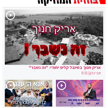
אריק חנוך בסינגל קליפ יחודי: "זה נשבר"
אבי כהן
|
0:31