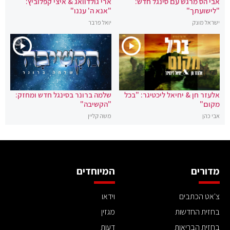
אבי הס מרגש עם סינגל חדש:
ארי גולדוואג & איצי קפלוביץ:
"לישועתך"
"אנא ה' עננו"
ישראל מונק
יואל פרבר
אלעזר חן & יחיאל ליכטיגר: "בכל
שלמה ברונר בסינגל חדש ומחזק:
מקום"
"הקשיבה"
אבי כהן
משה קליין
מדורים
המיוחדים
צ'אט הכתבים
וידאו
בחזית החדשות
מגזין
בחזית הבריאות
דעות