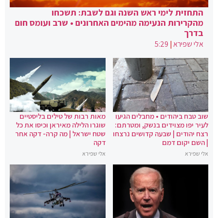
התחזית לימי ראש השנה וגם לשבת: תשכחו
מהקרירות הנעימה מהימים האחרונים • שרב ועומס חום
בדרך
אלי שפירא
|
5:29
שוב טבח ביהודים • מחבלים הגיעו
מאות רבות של טילים בליסטיים
לעיר יפו מצוידים בנשק, ומטרתם:
שוגרו הלילה מאיראן וכיסו את כל
רצח יהודים | שבעה קדושים נרצחו
שטח ישראל | מה קרה- דקה אחר
| השם יקום דמם
דקה
אלי שפירא
אלי שפירא