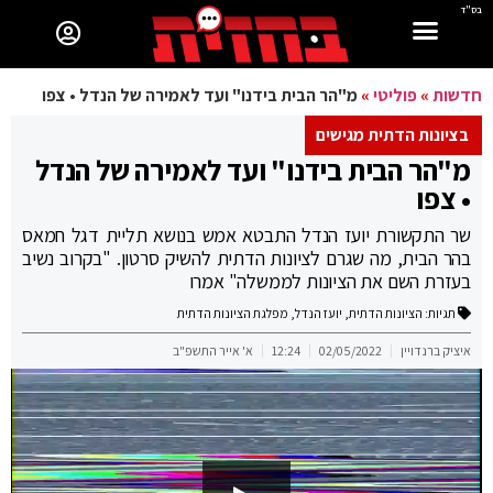
בס"ד
חדשות
»
פוליטי
»
מ"הר הבית בידנו" ועד לאמירה של הנדל • צפו
בציונות הדתית מגישים
מ"הר הבית בידנו" ועד לאמירה של הנדל
• צפו
שר התקשורת יועז הנדל התבטא אמש בנושא תליית דגל חמאס
בהר הבית, מה שגרם לציונות הדתית להשיק סרטון. "בקרוב נשיב
בעזרת השם את הציונות לממשלה" אמרו
תגיות:
הציונות הדתית
,
יועז הנדל
,
מפלגת הציונות הדתית
איציק ברנדויין
02/05/2022
12:24
א' אייר התשפ"ב