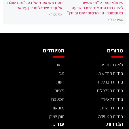
עיתונאי מצרי: "מי שסייע
מטח משמעותי של כטב"מים שוגרו
להיווצרות התנאים לטבח שבעה
אל עבר ישראל מכיוון עיראק
באוקטובר- היו הדמוקרטים וביידן"
אלי שפירא
מאיר קרליץ
מדורים
המיוחדים
צ'אט הכתבים
וידאו
בחזית החדשות
מגזין
בחזית הבריאות
דעות
בחזית הכלכלית
גלריות
בחזית לאישה
המטבחון
בחזית היהדות
מזג אוויר
בחזית המוזיקה
תוכן שיווקי
הגדרות
עוד ..