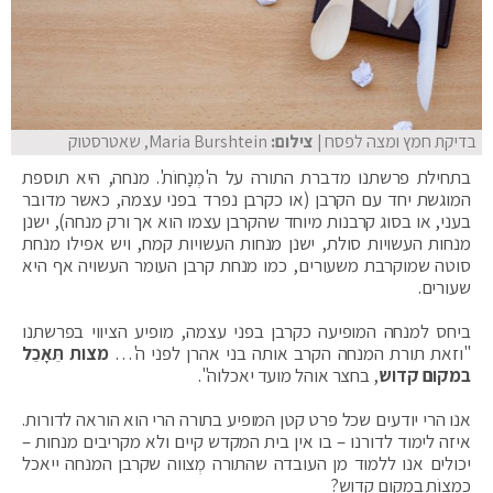
בדיקת חמץ ומצה לפסח
| צילום:
Maria Burshtein, שאטרסטוק
בתחילת פרשתנו מדברת התורה על ה'מְנָחוֹת'. מנחה, היא תוספת
המוגשת יחד עם הקרבן (או כקרבן נפרד בפני עצמה, כאשר מדובר
בעני, או בסוג קרבנות מיוחד שהקרבן עצמו הוא אך ורק מנחה), ישנן
מנחות העשויות סולת, ישנן מנחות העשויות קמח, ויש אפילו מנחת
סוטה שמוקרבת משעורים, כמו מנחת קרבן העומר העשויה אף היא
שעורים.
ביחס למנחה המופיעה כקרבן בפני עצמה, מופיע הציווי בפרשתנו
"וזאת תורת המנחה הקרב אותה בני אהרן לפני ה'…
מצות תֵּאָכֵל
במקום קדוש
, בחצר אוהל מועד יאכלוה".
אנו הרי יודעים שכל פרט קטן המופיע בתורה הרי הוא הוראה לדורות.
איזה לימוד לדורנו – בו אין בית המקדש קיים ולא מקריבים מנחות –
יכולים אנו ללמוד מן העובדה שהתורה מְצווה שקרבן המנחה ייאכל
כמצוֹת במקום קדוש?