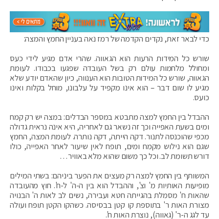
כדי לבאר זאת, נקדים הקדמה של רמז נאה בעניין החמץ והמצה:
שורש כל המידות הרעות הוא הגאווה. שהרי אדם מגיע לידי כעס
ומחולל מלחמות עולם רק בשל העובדה שפגעו בכבודו. לעומת
הגאווה, שורש כל המידות הטובות הוא הענווה, כיון שהאדם יודע שלא
מגיע לו שום דבר – הוא אינו מקפיד על עלבונו, מוחל בקלות ואינו
כועס.
ההבדל בין החמץ למצה מתבטא במספר הבדלים: במצה יש רק קמח
ומים בשעת האפייה וכך זה נשאר גם לאחריה, היא אינה נראית גדולה
מכפי שהוכנסה לתנור. דקה הייתה, דקה נותרה. לעומת המצה, החמץ
שגם הוא נילוש מקמח ומים, תופח לאין שיעור לאחר האפייה, כולו
דורש תשומת לב. וכל כך משום שהוא מלא באוויר…
המשותף בין החמץ למצה רק מעצים את הפער ביניהם: בשתי המילים
מופיעות האותיות מ' וצ', וההבדל הוא בין ה-ה' ל-ח'. חוץ מהעובדה
שהאות ח' מסמלת בהגייתה חטא ועבירה, נשים לב לאות ה' הבנויה
מצורת האות ר' בתוספת קו קטן בבסיסה. כשהקו הקטן תופח ועולה
עד לגג ה-ר' (גאווה), נוצרת האות ח'.