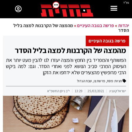
בס"ד
יהדות
»
פרשה בגובה העיניים
»
מהמצה של הקרבנות למצה בליל
הסדר
פרשה בגובה העיניים
מהמצה של הקרבנות למצה בליל הסדר
המשותף והמפריד בין החמץ והמצה יעזרו לנו להבין מעט יותר את
העיסוק המרבי סביב הנושא לפני ואחרי הסדר. וגם: למה ביקש
הרבי מרופשיץ מהצעירים שלא ידחפו את הזקן
תגיות:
פסח
,
פרשת צו
,
שבת הגדול
ישראל קעניג
25/03/2021
13:29
י"ב ניסן התשפ"א