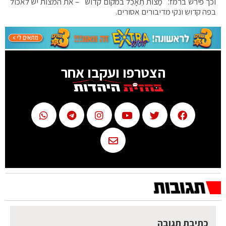
וכך פירש ברמז: "מַצוֹת תֵּאָכֵל במקום קדוש" – את המצות יש לאכול
בפה קדוש ונקי מדיבורים אסורים.
הצטרפו ועקבו אחר
כתיבת תגובה