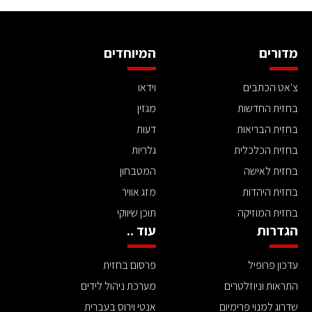
מדורים
המיוחדים
צ'אט הכתבים
וידאו
בחזית החדשות
מגזין
בחזית הבריאות
דעות
בחזית הכלכלית
גלריות
בחזית לאישה
המטבחון
בחזית היהדות
מזג אוויר
בחזית המוזיקה
תוכן שיווקי
הגדרות
עוד ..
עדכון פרופיל
פרסום בחזית
התראות וניוזלטרים
מערכת ניהול לידים
שדרוג למנוי פרימיום
אנטי וירוס בעברית