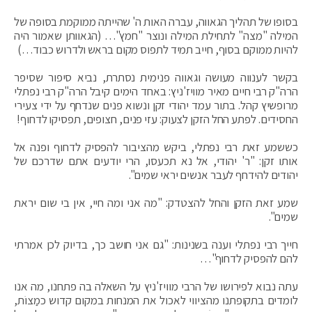
בסופו של תהליך הגאווה, עברה האות ה' שהייתה ממוקמת בסופה של
המילה "מצה" לתחילת המילה ונוצר "חמץ"… (הגאוותן שאמור היה
להיות ממוקם בסוף, חייב תמיד לתפוס מקום בראש ולדרוש כבוד…)
בקשר לענווה מעושה וגאווה פנימית נסתרת, נביא סיפור שסיפר
הרה"ק רבי חיים מאיר מוויז'ניץ: באחד הימים קיבל הרה"ק רבי נפתלי
מרופשיץ קהל. בתור עמד יהודי זקן ונשוא פנים שנדחף על ידי צעירי
החסידים. לפתע החל הזקן לצעוק: עזי פנים, חצופים, תפסיקו לדחוף!
כששמע זאת רבי נפתלי, ביקש מהציבור להפסיק לדחוף ופנה אל
אותו זקן: "ר' יהודי, אל נא תכעסו, הרי יודעים אתם שדרכם של
יהודים להידחף לעבר אנשים יראי שמים".
שמע זאת הזקן והחל להצטדק: "מה אני ומה חיי, אין בי שום יראת
שמים".
חייך רבי נפתלי וענה בשנינות: "גם אני חושב כך, בדיוק לכן אמרתי
להם להפסיק לדחוף"…
עתה נבוא לפירושו של הרבי מוויז'ניץ על השאלה בה פתחנו, מה אנו
לומדים בתקופתנו מהציווי לאכול את המנחות במקום קדוש כמַצוֹת,