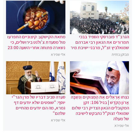
הגרב"ד פוברסקי הספיד בבכי
מחאת הקישקע: קיצוניים התפרעו
תמרורים את הגאון רבי אברהם
מול מסעדת צ'ולנט בירושלים, כי
שמואלביץ זצ"ל, מרבני ישיבת מיר
נשארה פתוחה אחרי השעה 23:00
מבזקן בחזית
אלי שפירא
נִצְּחוּ אֶרְאֶלִּים אֶת הַמְּצוּקִים וְנִשְׁבָּה
סערה סביב דבריו של מרן הגר"י
אֲרוֹן הַקֹּדֶשׁ | בגיל 106: זקן
יוסף: "שופטים שלא יודעים דף
המקובלים הגאון הצדיק רבי שלום
גמרא, מה הם יודעים מהחיים
שמואלי זצוק”ל נתבקש לישיבה
שלהם"
של מעלה
אלי שפירא
אלי שפירא