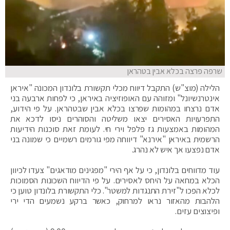
שרפה פרצה בכלא אבין בטהראן
הלילה (מוצ"ש) התקבל דיווח מכלי תקשורת בלונדון המכונה "איראן
אינטרנשיונל" ומזוהה עם האופוזיציה באיראן, כי לפחות ארבעה בני
אדם נרצחו במהומות שפרצו בכלא אבין שבטהראן. על פי הידוע,
התפרעויות האסירים יצאו משליטה והסוהרים ניסו לדכא את
המהומות באמצעות גז פלפל וירי חי. לעומת זאת סוכנות הידיעות
הרשמית באיראן "אירנא" דיווחה מפי גורמים רשמיים כי שמונה בני
אדם נפצעו אך איש לא נהרג.
עוד מדווחים בלונדון, כי על אף הירי "מפגינים מודאגים" צעדו לכיוון
הכלא במחאה על היחס לאסירים. על פי הדיווח השכונות הסמוכות
לכלא הפכו ל"זירת התנגדות למשטר". כלי התקשורת בלונדון טוען כי
הלהבות מהאזור נראו למרחוק, כאשר ברקע נשמעים הדי ירי
ופיצוצים עזים.