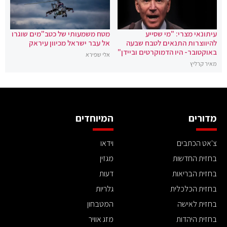
עיתונאי מצרי: "מי שסייע
מטח משמעותי של כטב"מים שוגרו
להיווצרות התנאים לטבח שבעה
אל עבר ישראל מכיוון עיראק
באוקטובר- היו הדמוקרטים וביידן"
אלי שפירא
מאיר קרליץ
מדורים
המיוחדים
צ'אט הכתבים
וידאו
בחזית החדשות
מגזין
בחזית הבריאות
דעות
בחזית הכלכלית
גלריות
בחזית לאישה
המטבחון
בחזית היהדות
מזג אוויר