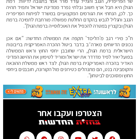
שר הפריפריה, הנגב והגליל עודד פורר אמר בתגובה לדיווח: "רמת
הגולן היא חבל ארץ חשוב ובלתי נפרד ממדינת ישראל ותמיד תהיה
כך. לכן, הנחתי את הגורמים המקצועיים במשרד לפיתוח הפריפריה
הנגב והגליל לגבש בהקדם החלטת ממשלה מורחבת לתמיכה ברמת
הגולן ובקצרין במטרה להכפיל את האוכלוסייה ברמת הגולן".
ח"כ מירי רגב מ'הליכוד' תקפה את הממשלה החדשה: "אם אכן
נכונים הדיווחים מארה״ב בדבר ביטול ההכרה האמריקנית בריבונות
הישראלית ברמת הגולן, הרי שחובבן יחסי החוץ וראש הממשלה
בפועל יאיר לפיד מדרדר את ישראל ומוריד לטימיון את ההישג המדיני
האדיר בהכרה האמריקנית ברמת הגולן. לצד ראש ממשלת ההונאה
והקומבינה בנט, הם מתנהלים כטירונים מול הקורונה, חובבנים ביחסי
החוץ ומסוכנים לביטחון".
הצטרפו ועקבו אחר