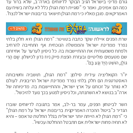
גורם מדיני בישראל הגיב הבוקר לדיווחים בארה"ב, שלא ברור עד
כמה הם אמינים, ואמר כי "סוגיית רמת הגולן כלל לא עלתה בשיח עם
האמריקאים. מובן מאליו כי רמת הגולן תישאר בריבונות ישראל לנצח".
שרת הפנים איילת שקד כתבה בטוויטר: "רמת הגולן היא חלק בלתי
נפרד ממדינת ישראל והממשלה הנוכחית אף התחייבה להרחיב
ולפתח משמעותית את ההתיישבות בה. כל ניסיון לערער על אחיזתנו
שם מטעמים פוליטיים ובעזרת הפצת פייק ניוז נדון לכישלון. שָׁם הָרֵי
גוֹלָן, הוֹשֵׁט הַיָּד וְגַע בָּם".
יו"ר הקואליציה עידית סילמן: "‏רמת הגולן, תושביה וחשיבותה
האסטרטגית הם חלק בלתי נפרד ממדינת ישראל הריבונית. לעולם
לא נוותר על זכותנו על ארץ ישראל, וההתיישבות בה. מדיניותה של
ארה"ב בנושא לא השתנתה, וכל ניסיון לפגוע בכך נועד להיכשל".
השר לביטחון הפנים, עמר בר-לב, אמר בתגובה לדיווחים שוברו
הגדיר כ"ביטול ההכרה האמריקנית בריבונות ישראל על רמת הגולן"
כי "רמת הגולן לא הייתה יותר ישראלית בגלל החלטת טראמפ – והיא
לא תהיה פחות ישראלית אם תתבטל ההחלטה עכשיו".