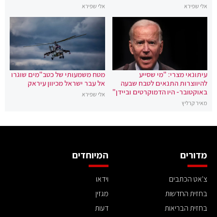
אלי שפירא
אלי שפירא
עיתונאי מצרי: "מי שסייע
מטח משמעותי של כטב"מים שוגרו
להיווצרות התנאים לטבח שבעה
אל עבר ישראל מכיוון עיראק
באוקטובר- היו הדמוקרטים וביידן"
אלי שפירא
מאיר קרליץ
מדורים
המיוחדים
צ'אט הכתבים
וידאו
בחזית החדשות
מגזין
בחזית הבריאות
דעות