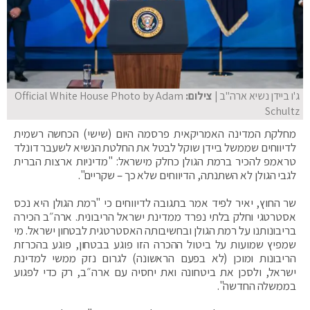
ג'ו ביידן נשיא ארה"ב
| צילום:
Official White House Photo by Adam
Schultz
מחלקת המדינה האמריקאית פרסמה היום (שישי) הכחשה רשמית
לדיווחים שממשל ביידן שוקל לבטל את החלטת הנשיא לשעבר דונלד
טראמפ להכיר ברמת הגולן כחלק מישראל: "מדיניות ארצות הברית
לגבי הגולן לא השתנתה, הדיווחים שלא כך – שקריים".
שר החוץ, יאיר לפיד אמר בתגובה לדיווחים כי "רמת הגולן היא נכס
אסטרטגי וחלק בלתי נפרד ממדינת ישראל הריבונית. ארה״ב הכירה
בריבונותנו על רמת הגולן ובחשיבותה האסטרטגית לבטחון ישראל. מי
שמפיץ שמועות על ביטול ההכרה הזו פוגע בבטחון, פוגע בהכרזת
הריבונות ומוכן (לא בפעם הראשונה) לגרום נזק ממשי למדינת
ישראל, ולסכן את ביטחונה ואת יחסיה עם ארה״ב, רק כדי לפגוע
בממשלה החדשה".