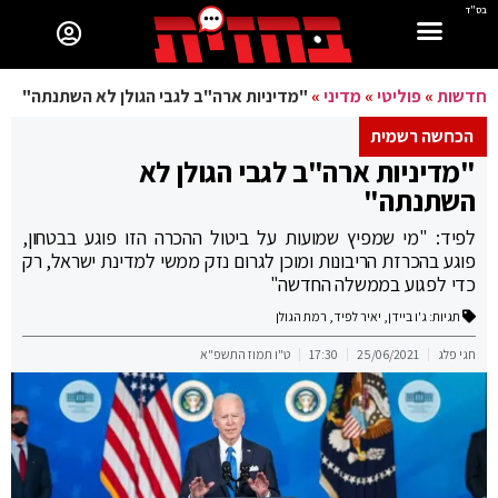
בס"ד
חדשות
»
פוליטי
»
מדיני
»
"מדיניות ארה"ב לגבי הגולן לא השתנתה"
הכחשה רשמית
"מדיניות ארה"ב לגבי הגולן לא
השתנתה"
לפיד: "מי שמפיץ שמועות על ביטול ההכרה הזו פוגע בבטחון,
פוגע בהכרזת הריבונות ומוכן לגרום נזק ממשי למדינת ישראל, רק
כדי לפגוע בממשלה החדשה"
תגיות:
ג'ו ביידן
,
יאיר לפיד
,
רמת הגולן
חגי פלג
25/06/2021
17:30
ט"ו תמוז התשפ"א