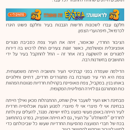
חלקם עברו לשכונות חדשות הנבנות בעיר וחלקם פשוט היגרו
לכרמיאל, חיפה וערי הצפון.
הציבור החרדי, שכאמור, זיהה את העיר צפת כסביבת מגורים
אופציונלית ומושלמת, כאשר זוגות צעירים החלו לרכוש בה דירות
למגורים או להשקעה בזה אחר זה – החל להתקבל בעיר על ידי
התושבים בחשדנות רבה.
הדילמה שעמדה בפני קברניטי העיר ותושביה הייתה משמעותית.
צפת היא הרי עיר מעורבת בה מתגוררים חרדים, דתיים וחילוניים
באותו בנין. במקביל, צפת מאופיינת בקהילות חרדיות מגוונות המהוות
כוח המתורגם גם לזירה הפוליטית המקומית.
מבחינת ראש העיר לשעבר אילן שוחט, ההתנהלות מכאן ואילך הייתה
בבחינת אוי לי מיצרי אוי לי מיוצרי. למנוע הגעת אוכלוסייה חרדית
לעיר הייתה באופן מעשי כמעט בלתי ישימה. מנגד, להעלים עין ולתת
לחרדים "להשתלט" על העיר, גם לא הייתה אופציה, בפרט בהתחשב
בכח של חברי המועצה מהסיעות החרדיות שעשו כל שביכולתם כדי
לסייע לציבור שביקש להתיישב בעיר.