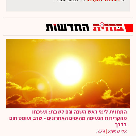
התחזית לימי ראש השנה וגם לשבת: תשכחו
מהקרירות הנעימה מהימים האחרונים • שרב ועומס חום
בדרך
אלי שפירא
|
5:29