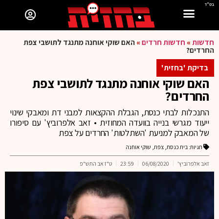
בס"ד
חדשות
»
חדשות חרדים
»
האם שוקי אוחנה מתנגד לתושבי צפת
החרדים?
בדיקת 'בחזית'
האם שוקי אוחנה מתנגד לתושבי צפת
החרדים?
התנכלות לבתי כנסת, הגבלת ההקצאות למבני דת ומאבקי שינוי
ייעוד מגרשי בנייה בוועדה המחוזית • זאב אלפרוביץ' עם סיפורו
של המאבק למניעת 'השתלטות' החרדים על צפת
תגיות:
בית כנסת
,
צפת
,
שוקי אוחנה
זאב אלפרוביץ'
06/08/2020
23:59
ט"ז אב התש"פ