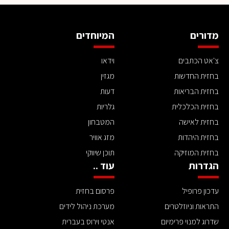
מדורים
המיוחדים
צ'אט הכתבים
וידאו
בחזית החדשות
מגזין
בחזית הבריאות
דעות
בחזית הכלכלית
גלריות
בחזית לאישה
המטבחון
בחזית היהדות
מזג אוויר
בחזית המוזיקה
תוכן שיווקי
הגדרות
עוד ..
עדכון פרופיל
פרסום בחזית
התראות וניוזלטרים
מערכת ניהול לידים
שדרוג למנוי פרימיום
אנטי וירוס בעברית