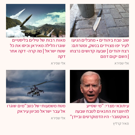
שוב טבח ביהודים • מחבלים הגיעו
מאות רבות של טילים בליסטיים
לעיר יפו מצוידים בנשק, ומטרתם:
שוגרו הלילה מאיראן וכיסו את כל
רצח יהודים | שבעה קדושים נרצחו
שטח ישראל | מה קרה- דקה אחר
| השם יקום דמם
דקה
אלי שפירא
אלי שפירא
עיתונאי מצרי: "מי שסייע
מטח משמעותי של כטב"מים שוגרו
להיווצרות התנאים לטבח שבעה
אל עבר ישראל מכיוון עיראק
באוקטובר- היו הדמוקרטים וביידן"
אלי שפירא
מאיר קרליץ