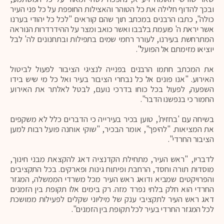
ובכך להדוף חלילה את כל הטוהר והאצילות החופפת על כל פני העיר
כולה", כתבו הרבנים במכתב תוך שהם קוראים "לכל כל יהודי בערנו
אשר יראת ה' פועמת בלבבו ואשר כואב ומצר על ההידרדרות הנוראה
המתרחשת בעירנו, לעורר רחמי שמים בתפילות ובתחנונים לה' לבל
יוציאו מזימתם אל הפועל".
את המכתב חתמו הרבנים בפנייה לנציגי הציבור לפעול לביטול
האירוע. "אנו פונים אל כל נבחרי הציבור בעיר ואל כל מי שיש בידו
השפעה, לפעול בכל כוחו בדרכי נועם, לבטל לאלתר את האירוע
החמור כי בנפשנו הדבר".
בשיחה עם 'בחזית', טוען בכיר בעירייה כי הדברים כלל לא משקפים
את המציאות. "להיפך", אומר הבכיר, "שוקי אוחנה פועל רבות למען
הציבור החרדי".
לדבריו, "ראש העיר, מתחילת הקדנציה דאג להקצאת מבני חינוך,
מוסדות תורה וחסד, הרחבת ופיתוח גינות ופארקים. בכל התקציבים
והפרויקטים שמביא ודואג ראש העיר מכל משרדי הממשלה, המגזר
החרדי הוא חלק בלתי נפרד מזה. רק בימים אלו תקופת בין הזמנים
דאג ראש העיר לתקציבי ענק של מיליוני שקלים לפעילות ממושכת
לכל המגזר החרדי בעיר לכל תקופת בין הזמנים".