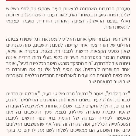
מערכת הבחירות האחרונה לראשות העיר שהתקיימה לפני כשלוש
שנים, הייתה סוערת במיוחד. זאת, לאור העובדה שמזה שנים ארוכות
ואולי בפעם הראשונה הציבה היהדות החרדית מועמד עצמאי
לראשות העיר.
ראש העיר הנבחר שוקי אוחנה החליט לשאת את דגל שמירת צביונה
החילוני של העיר צעד אחד קדימה. לטענת תושבים, מזה כשנתיים
שאין כמעט הקצאות חדשות למבני דת בצפת. במקרה או שלא,
תחושת הניכור במסדרונות העירייה כלפי בעלי חזות חרדית איננה
ניתנת עוד להדחקה. "רוח המפקד מורגש היטב בכל פינה בעיר", אומר
אחד התושבים ל'בחזית'. אם נוסיף לכל אלו גם את העובדה כי
פרויקטים למגורים המיועדים לאוכלוסייה החרדית נבלמים ומעוכבים
שוב ושוב בתואנות שוב.
"צריך להבין", אומר ל'בחזית' גורם פוליטי בעיר, "אוכלוסייה חרדית
מבורכת היגרה לעיר בשנים האחרונות. התושבים החילוניים, מטבע
הדברים, החלו להתקדם לעבר שכונות אחרות. אלא שבשל העובדה
שהעיר סובלת מהגירה שלילית, נמצא שסך התושבים בה אינו
מאפשר לעירייה הצדקה של הקמת בתי ספר חדשים לטובת
האוכלוסייה הכללית, ומה שקורה זה שעל אף שהתושבים החילונים
עזבו את השכונה, הם ממשיכים לשלוח לשם את ילדיהם כל בוקר