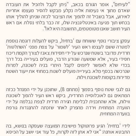
"לעיתים", אומר הגורם בכאב, "ניתן לקבל ולהכיל את העובדה
שאדם מתוך אי נעימות אליה נקלע מבקש להסיר מעצמו אחריות
לאירוע, אבל בשביל זה להפוך את הציבור לכזה שניתן להוליך אותו
בכחש תוך פגיעה באינטליגנציה שלו, זה כבר בלתי נסלח. אם ראש
העיר חושב שאנו מטומטמים, התשובה היא לא!".
עסקן ציבורי נוסף ששוחח עם 'בחזית', ביקש להעלות דוגמה נוספת
למטרה ששם לעצמו ראש העיר 'לשמור' על צפת מפני 'השתלטות'
חרדית. מדובר בשטח שנרכש על ידי חסידות צאנז לצורך הקמת ריכוז
חסידי בעיר, אלא שמשעה שנודע הדבר, פועלים בעירייה בכל דרך
בכדי שלא לאפשר ליזמים לקבל היתרי בניה לשכונה, למרות
שנרכשה בכסף מלא. בעירייה פועלים לשנות במחוזי את ייעוד השטח
מדירות בקומות לשכונת וילות.
גם לגבי שטח נוסף בסמוך (מתחם 8), שתוכנן על ידי המנהל ככזה
המתאים גם לאוכלוסייה החרדית, ביקש ראש העיר להפוך לשכונת
ווילות, אלא שהתכנית לבלימת הגירה חרדית לצפת נבלמה על ידי
הוועדה המחוזית וירדה מהפרק לאחר שזכתה להתנגדות גורפת
בוועדה המחוזית.
לידי 'בחזית' הגיע פרוטוקול מישיבת המועצה שעסקה בנושא, בה
התבטא אוחנה: "אני לא אתן לזה לקרות, כל עוד אני יושב על הכיסא