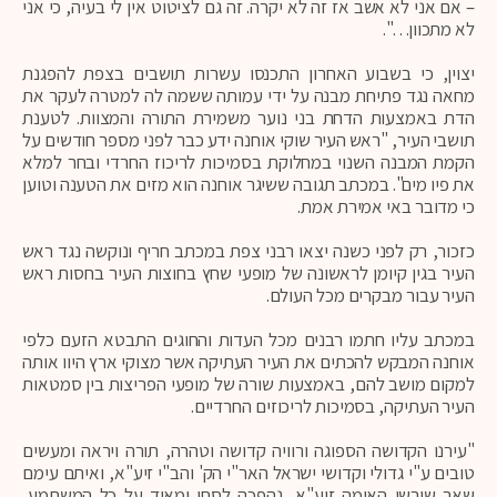
– אם אני לא אשב אז זה לא יקרה. זה גם לציטוט אין לי בעיה, כי אני
לא מתכוון…".
יצוין, כי בשבוע האחרון התכנסו עשרות תושבים בצפת להפגנת
מחאה נגד פתיחת מבנה על ידי עמותה ששמה לה למטרה לעקר את
הדת באמצעות הדחת בני נוער משמירת התורה והמצוות. לטענת
תושבי העיר, "ראש העיר שוקי אוחנה ידע כבר לפני מספר חודשים על
הקמת המבנה השנוי במחלוקת בסמיכות לריכוז החרדי ובחר למלא
את פיו מים". במכתב תגובה ששיגר אוחנה הוא מזים את הטענה וטוען
כי מדובר באי אמירת אמת.
כזכור, רק לפני כשנה יצאו רבני צפת במכתב חריף ונוקשה נגד ראש
העיר בגין קיומן לראשונה של מופעי שחץ בחוצות העיר בחסות ראש
העיר עבור מבקרים מכל העולם.
במכתב עליו חתמו רבנים מכל העדות והחוגים התבטא הזעם כלפי
אוחנה המבקש להכתים את העיר העתיקה אשר מצוקי ארץ היוו אותה
למקום מושב להם, באמצעות שורה של מופעי הפריצות בין סמטאות
העיר העתיקה, בסמיכות לריכוזים החרדיים.
"עירנו הקדושה הספוגה ורוויה קדושה וטהרה, תורה ויראה ומעשים
טובים ע"י גדולי וקדושי ישראל האר"י הק' והב"י זיע"א, ואיתם עימם
שאר שורשי האומה זיע"א, נהפכה לסחי ומאוד על כל המשתמע,