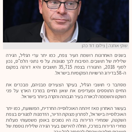
שוקי אוחנה | צילום: דוד כהן
בשנים האחרונות רושמת העיר צפת, כמו יתר ערי הגליל, הגירה
שלילית של תושבים. הסיבות לכך מגוונות. על פי נתוני הלמ"ס, נכון
לסוף 2018, התגוררו בצפת 35,715 תושבים והיא דורגה במקום
ה-58 בדירוג הרשויות המקומיות בישראל.
מסתבר כי תושבי הגליל, בעיקר הצעירים מבניהם, מבכרים את
החיים התוססים ומעדיפים את שאון החיים במרכז הארץ על פני
השקט והשממה לכאורה בעיר הגבוהה והקרה ביותר בישראל.
בעשור האחרון מאז זיהתה האוכלוסייה החרדית, המשוועת, כמו יתר
האוכלוסייה בישראל, לפתרון מצוקת הדיור, הזדמנות למגורים בצפת
השקטה, שמחירי הדירות בה היו נמוכים באופן משמעותי מעלות
מחירי הדירות במרכז, החלה להירשם בעיר הגירה שלילית נוספת של
תושבים חילונים שהחלו להתפזר לכל עבר.