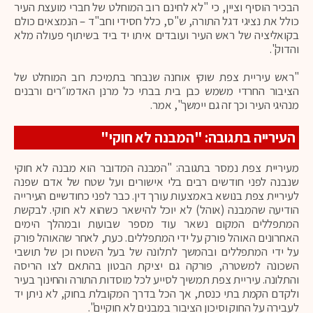
הבכיר הוסיף וציין, כי "לא לחינם רוב המוחלט של חברי מועצת העיר
כולל את נציגי דגל התורה, ש"ס, כלל חסידי וחב"ד – הנמצאים כולם
בקואליציה של ראש העיר ועובדים איתו יד ביד בשיתוף פעולה מלא
והדוק".
"ראש עיריית צפת שוקי אוחנה שנבחר בתמיכת רוב המוחלט של
הציבור החרדי משמש כבן בית בבתי כל מרנן האדמו״רים ורבנים
מנהיגי העיר וכך זה גם יימשך", אמר.
העירייה בתגובה: "המבנה לא חוקי"
מעיריית צפת נמסר בתגובה: "המבנה המדובר הוא מבנה לא חוקי
שנבנה לפני חודשים רבים בלי אישורים ועל שטח של אדם שפנה
לעיריית צפת בנושא באמצעות עורך דין. כבר לפני כחודשיים העירייה
הודיעה שהמבנה (אוהל) לא יוכל להישאר כשהוא לא חוקי. לבקשת
המתפללים המקום נשאר עוד מספר שבועות ובמהלך הימים
האחרונים האוהל פורק על ידי המתפללים. כעת, לאחר שהאוהל פורק
על ידי המתפללים ובהמשך לתלונה של בעל השטח וכן של תושבי
השכונה למשטרה, פורקה גם יציקת הבטון בהתאם לצו הריסה
והתלונה. עיריית צפת תמשיך לסייע לכל מוסדות התורה והחינוך בעיר
ולקדם הקמת בתי כנסת, אך הכל בדרך המקובלת בחוק, לא ניתן יד
לעבירה על החוק וסיכון הציבור במבנים לא חוקיים".