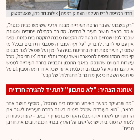
חרדי בכניסה לבית העלמין העתיק בצפת | צילום: דוד כהן, שאטרסטוק
"רק בשבוע שעבר הרסה העירייה מבנה ארעי ששימש כבית כנסת",
אומר בכאב תושב העיר ל'בחזית'. מדובר בקהילה ייחודית ומגוונת
שכבר לפני שנתיים הובטח לה הקצאת מבנה להקמת בית כנסת ומאז
אין עם מי לדבר. לדבריו, "על אף העובדה שמבני דת רבים ובכלל מי
שמכיר, העיר צפת רוויה בחריגות בניה על ימין ועל שמאל לצד מבנים
קיימים המתנוססים לתפארה ואשר עומד ותלוי נגדם 'צו הריסה', מכל
עשרות הצווים שהונפקו באגף התכנון והבנייה בחרה העירייה לממש
את הצו דווקא על מבנה בית כנסת ארעי שכל אחד רואה ומבין גם על
פי תנאי השטח כי אין מדובר ב'התנחלות' של קבע".
אוחנה הצהיר: "לא מתכוון" לתת יד להגירה חרדית
"מה שבעיקר מצער באירוע הריסת בית הכנסת", מוסיף תושב אחר
בכאב, "הוא העובדה שמכל הימים בשנה בחרה העירייה לשגר את
הדחפורים לשטח את המבנה הקדוש בתאריך י' באב – שעות ספורות
לאחר שהמוני בית ישראל ישבו על הארץ בבתי הכנסת וביכו את חורבן
הבית".