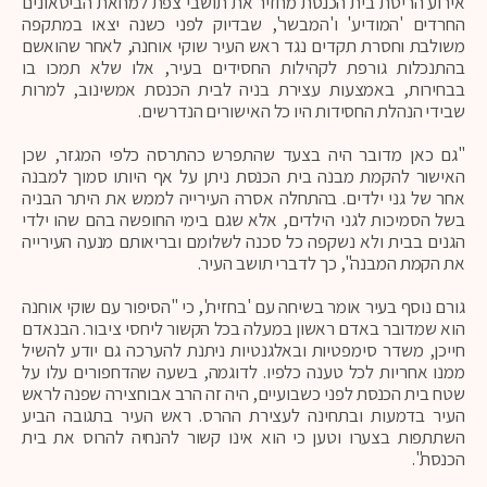
אירוע הריסת בית הכנסת מחזיר את תושבי צפת למחאת הביטאונים
החרדים 'המודיע' ו'המבשר', שבדיוק לפני כשנה יצאו במתקפה
משולבת וחסרת תקדים נגד ראש העיר שוקי אוחנה, לאחר שהואשם
בהתנכלות גורפת לקהילות החסידים בעיר, אלו שלא תמכו בו
בבחירות, באמצעות עצירת בניה לבית הכנסת אמשינוב, למרות
שבידי הנהלת החסידות היו כל האישורים הנדרשים.
"גם כאן מדובר היה בצעד שהתפרש כהתרסה כלפי המגזר, שכן
האישור להקמת מבנה בית הכנסת ניתן על אף היותו סמוך למבנה
אחר של גני ילדים. בהתחלה אסרה העירייה לממש את היתר הבניה
בשל הסמיכות לגני הילדים, אלא שגם בימי החופשה בהם שהו ילדי
הגנים בבית ולא נשקפה כל סכנה לשלומם ובריאותם מנעה העירייה
את הקמת המבנה", כך לדברי תושב העיר.
גורם נוסף בעיר אומר בשיחה עם 'בחזית', כי "הסיפור עם שוקי אוחנה
הוא שמדובר באדם ראשון במעלה בכל הקשור ליחסי ציבור. הבנאדם
חייכן, משדר סימפטיות ובאלגנטיות ניתנת להערכה גם יודע להשיל
ממנו אחריות לכל טענה כלפיו. לדוגמה, בשעה שהדחפורים עלו על
שטח בית הכנסת לפני כשבועיים, היה זה הרב אבוחצירה שפנה לראש
העיר בדמעות ובתחינה לעצירת ההרס. ראש העיר בתגובה הביע
השתתפות בצערו וטען כי הוא אינו קשור להנחיה להרוס את בית
הכנסת".