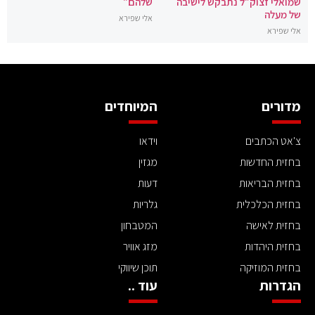
שמואלי זצוק”ל נתבקש לישיבה
שלהם"
של מעלה
אלי שפירא
אלי שפירא
מדורים
המיוחדים
צ'אט הכתבים
וידאו
בחזית החדשות
מגזין
בחזית הבריאות
דעות
בחזית הכלכלית
גלריות
בחזית לאישה
המטבחון
בחזית היהדות
מזג אוויר
בחזית המוזיקה
תוכן שיווקי
הגדרות
עוד ..