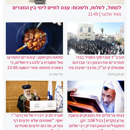
למחול, לסלוח, ולשכוח: עצה לחיים לימי בין המצרים
מאיר שלנגר
|
21:49
הגרב"ד פוברסקי הספיד בבכי
מחאת הקישקע: קיצוניים התפרעו
תמרורים את הגאון רבי אברהם
מול מסעדת צ'ולנט בירושלים, כי
שמואלביץ זצ"ל, מרבני ישיבת מיר
נשארה פתוחה אחרי השעה 23:00
מבזקן בחזית
אלי שפירא
נִצְּחוּ אֶרְאֶלִּים אֶת הַמְּצוּקִים וְנִשְׁבָּה
סערה סביב דבריו של מרן הגר"י
אֲרוֹן הַקֹּדֶשׁ | בגיל 106: זקן
יוסף: "שופטים שלא יודעים דף
המקובלים הגאון הצדיק רבי שלום
גמרא, מה הם יודעים מהחיים